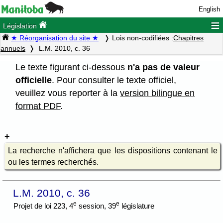
English
≡
Législation
★ Réorganisation du site ★
Lois non-codifiées :
Chapitres
annuels
L.M. 2010, c. 36
Le texte figurant ci-dessous
n'a pas de valeur
officielle
. Pour consulter le texte officiel,
veuillez vous reporter à la
version bilingue en
format PDF
.
La recherche n'affichera que les dispositions contenant le
ou les termes recherchés.
L.M. 2010, c. 36
e
e
Projet de loi 223, 4
session, 39
législature