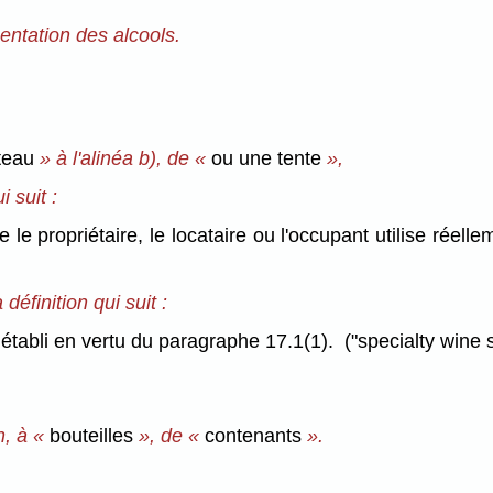
mentation des alcools.
ateau
» à l'alinéa b), de «
ou une tente
»,
i suit :
e propriétaire, le locataire ou l'occupant utilise réel
définition qui suit :
abli en vertu du paragraphe 17.1(1). ("specialty wine s
n, à «
bouteilles
», de «
contenants
».