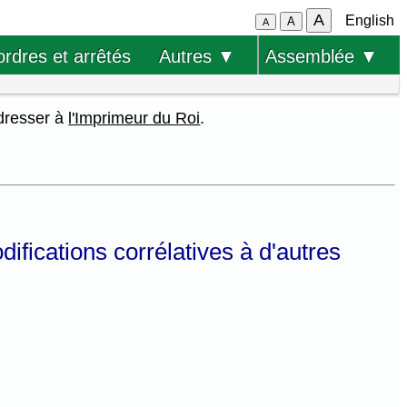
A
English
A
A
ordres et arrêtés
Autres ▼
Assemblée ▼
adresser à
l'Imprimeur du Roi
.
difications corrélatives à d'autres