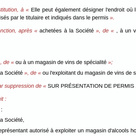
itution, à «
Elle peut également désigner l'endroit où 
sés par le titulaire et indiqués dans le permis
».
nction, après «
achetées à la Société
», de «
, à un v
, de «
ou à un magasin de vins de spécialité
»;
 la Société
», de «
ou l'exploitant du magasin de vins de 
par suppression de «
SUR PRÉSENTATION DE PERMIS
t :
 :
la Société,
eprésentant autorisé à exploiter un magasin d'alcools ho