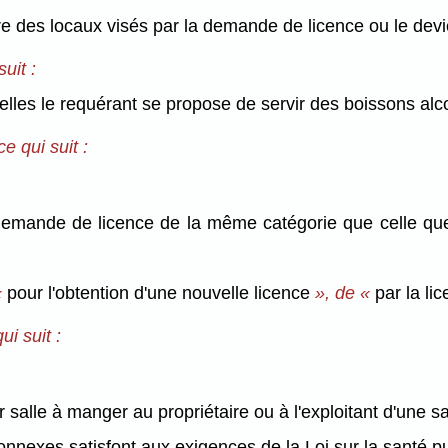
aire des locaux visés par la demande de licence ou le devi
uit :
lles le requérant se propose de servir des boissons alc
e qui suit :
e demande de licence de la même catégorie que celle q
«
pour l'obtention d'une nouvelle licence
», de «
par la li
i suit :
 salle à manger au propriétaire ou à l'exploitant d'une s
 connexes satisfont aux exigences de la Loi sur la santé p