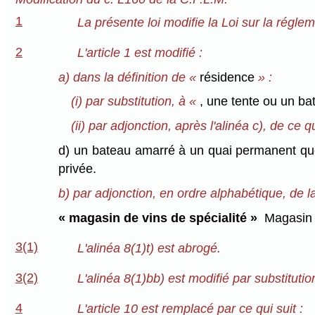
1
La présente loi modifie la Loi sur la régle
2
L'article 1 est modifié :
a) dans la définition de «
résidence
» :
(i) par substitution, à «
, une tente ou un b
(ii) par adjonction, après l'alinéa c), de ce qu
d) un bateau amarré à un quai permanent que l
privée.
b) par adjonction, en ordre alphabétique, de la 
« magasin de vins de spécialité »
Magasin ét
3(1)
L'alinéa 8(1)t) est abrogé.
3(2)
L'alinéa 8(1)bb) est modifié par substitutio
4
L'article 10 est remplacé par ce qui suit :