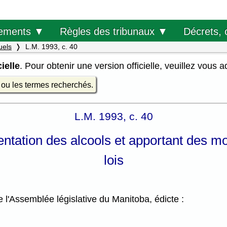
Décrets, 
ements ▼
Règles des tribunaux ▼
uels
L.M. 1993, c. 40
ielle
. Pour obtenir une version officielle, veuillez vous 
e ou les termes recherchés.
L.M. 1993, c. 40
entation des alcools et apportant des mo
lois
l'Assemblée législative du Manitoba, édicte :