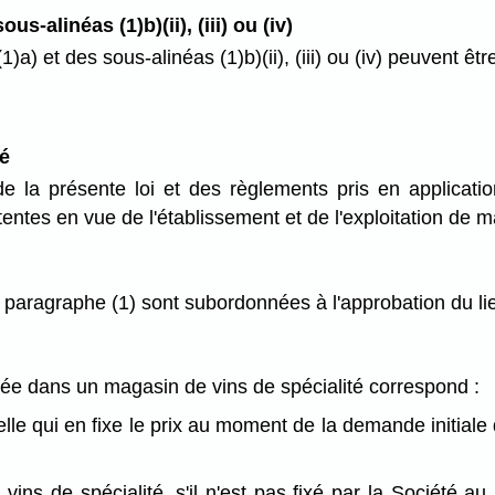
s-alinéas (1)b)(ii), (iii) ou (iv)
1)a) et des sous-alinéas (1)b)(ii), (iii) ou (iv) peuvent êtr
é
e la présente loi et des règlements pris en application
entes en vue de l'établissement et de l'exploitation de m
 paragraphe (1) sont subordonnées à l'approbation du li
isée dans un magasin de vins de spécialité correspond :
st elle qui en fixe le prix au moment de la demande initia
e vins de spécialité, s'il n'est pas fixé par la Société