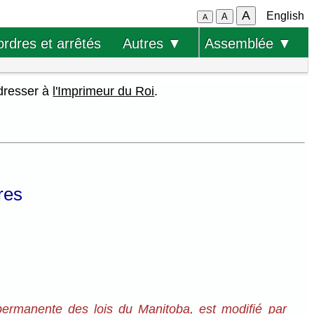
A
English
A
A
ordres et arrêtés
Autres ▼
Assemblée ▼
adresser à
l'Imprimeur du Roi
.
res
 permanente des lois du Manitoba, est modifié par