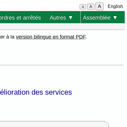
A
English
A
A
ordres et arrêtés
Autres ▼
Assemblée ▼
ter à la
version bilingue en format PDF
.
mélioration des services