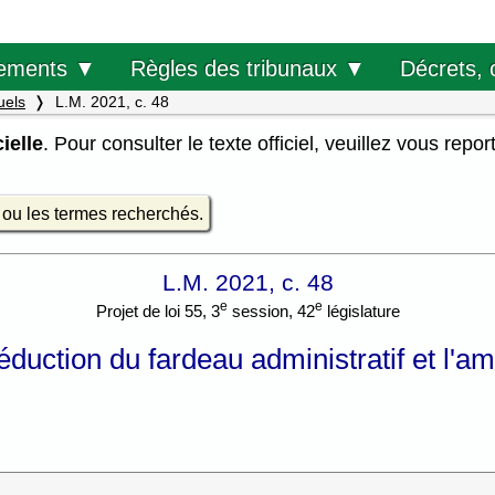
Décrets, 
ements ▼
Règles des tribunaux ▼
uels
L.M. 2021, c. 48
ielle
. Pour consulter le texte officiel, veuillez vous repor
e ou les termes recherchés.
L.M. 2021, c. 48
e
e
Projet de loi 55, 3
session, 42
législature
éduction du fardeau administratif et l'a