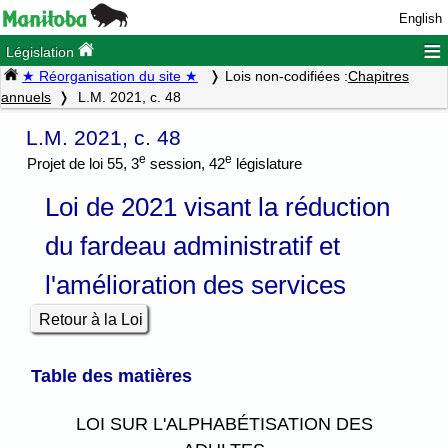
English
≡
Législation
★ Réorganisation du site ★
Lois non-codifiées :
Chapitres
annuels
L.M. 2021, c. 48
L.M. 2021, c. 48
e
e
Projet de loi 55, 3
session, 42
législature
Loi de 2021 visant la réduction
du fardeau administratif et
l'amélioration des services
Retour à la Loi
Table des matières
LOI SUR L'ALPHABÉTISATION DES