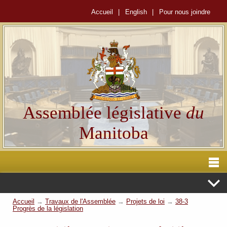
Accueil
|
English
|
Pour nous joindre
Assemblée législative
du
Manitoba
Accueil
→
Travaux de l'Assemblée
→
Projets de loi
→
38-3
Progrès de la législation