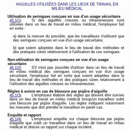
AIGUILLES UTILISÉES DANS LES LIEUX DE TRAVAIL EN
MILIEU MÉDICAL
Utilisation de seringues conçues en vue d'un usage
sécuritaire
Si des aiguilles creuses ou intraveineuses sont
45.1(1)
utilisées dans un lieu de travail en milieu médical, l'employeur fait
en sorte :
a) dans la mesure du possible, que les travailleurs n'utilisent que
des seringues conçues en vue d'un usage sécuritaire;
b) que soient adoptées dans le lieu de travail des méthodes et
des pratiques sûres relativement à l'utilisation de ces seringues.
Non-utilisation de seringues conçues en vue d'un
usage
sécuritaire
S'il n'est pas possible d'utiliser dans un lieu de travail
45.1(2)
en milieu médical des seringues conçues en vue d'un usage
sécuritaire, l'employeur fait en sorte que soient adoptées dans le
lieu de travail des méthodes et des pratiques sûres relativement à
l'utilisation des aiguilles creuses ou intraveineuses.
Règles à suivre en cas de blessure par piqûre d'aiguille
L'employeur élabore des règles qui doivent être suivies
45.1(3)
dans un lieu de travail en milieu médical lorsqu'un travailleur subit
une blessure par piqûre d'aiguille. Les règles indiquent notamment
les mesures que doit prendre le travailleur en pareil cas.
Enquête et rapport
L'employeur enquête sur chaque blessure par piqûre
45.1(4)
d'aiguille que subit un travailleur dans un lieu de travail en milieu
médical et dresse un rapport sur chaque incident.