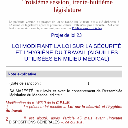
Troisième session, trente-huitième
législature
La présente version du project de loi se fonde sur le texte qui a été disbribué à
l'Assemblée législative après la première lecture.
Elle n'est pas officielle.
S'il vous
faut une version exacte, communiquez avec les
Publications officielles
.
Projet de loi 23
LOI MODIFIANT LA LOI SUR LA SÉCURITÉ
ET L'HYGIÈNE DU TRAVAIL (AIGUILLES
UTILISÉES EN MILIEU MÉDICAL)
Note explicative
(Date de sanction : )
SA MAJESTÉ, sur l'avis et avec le consentement de l'Assemblée
législative du Manitoba, édicte :
Modification du c. W210 de la
C.P.L.M.
La présente loi modifie la
Loi sur la sécurité et l'hygiène
1
du travail
.
Il est ajouté, après l'article 45 mais avant l'intertitre
2
«
DISPOSITIONS GÉNÉRALES
», ce qui suit :