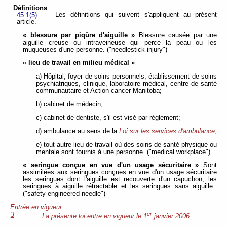
Définitions
Les définitions qui suivent s'appliquent au présent
45.1(5)
article.
« blessure par piqûre d'aiguille »
Blessure causée par une
aiguille creuse ou intraveineuse qui perce la peau ou les
muqueuses d'une personne. ("needlestick injury")
« lieu de travail en milieu médical »
a) Hôpital, foyer de soins personnels, établissement de soins
psychiatriques, clinique, laboratoire médical, centre de santé
communautaire et Action cancer Manitoba;
b) cabinet de médecin;
c) cabinet de dentiste, s'il est visé par règlement;
d) ambulance au sens de la
Loi sur les services d'ambulance
;
e) tout autre lieu de travail où des soins de santé physique ou
mentale sont fournis à une personne. ("medical workplace")
« seringue conçue en vue d'un usage sécuritaire »
Sont
assimilées aux seringues conçues en vue d'un usage sécuritaire
les seringues dont l'aiguille est recouverte d'un capuchon, les
seringues à aiguille rétractable et les seringues sans aiguille.
("safety-engineered needle")
Entrée en vigueur
er
3
La présente loi entre en vigueur le 1
janvier 2006.