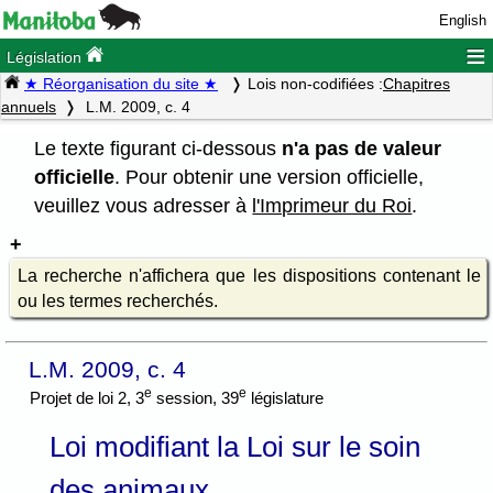
English
≡
Législation
★ Réorganisation du site ★
Lois non-codifiées :
Chapitres
annuels
L.M. 2009, c. 4
Le texte figurant ci-dessous
n'a pas de valeur
officielle
. Pour obtenir une version officielle,
veuillez vous adresser à
l'Imprimeur du Roi
.
La recherche n'affichera que les dispositions contenant le
ou les termes recherchés.
L.M. 2009, c. 4
e
e
Projet de loi 2, 3
session, 39
législature
Loi modifiant la Loi sur le soin
des animaux