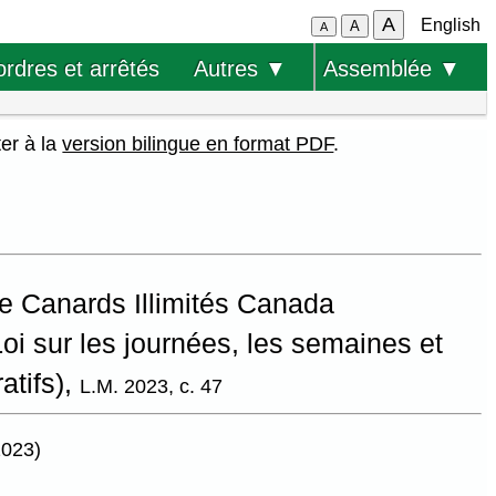
A
English
A
A
ordres et arrêtés
Autres ▼
Assemblée ▼
ter à la
version bilingue en format PDF
.
de Canards Illimités Canada
Loi sur les journées, les semaines et
tifs),
L.M. 2023, c. 47
2023)