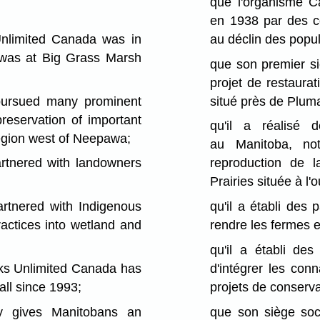
que l'organisme C
en 1938 par des c
nlimited Canada was in
au déclin des popul
t was at Big Grass Marsh
que son premier si
projet de restaura
rsued many prominent
situé près de Plum
preservation of important
qu'il a réalisé 
region west of Neepawa;
au Manitoba, not
nered with landowners
reproduction de 
Prairies située à l
nered with Indigenous
qu'il a établi des 
ractices into wetland and
rendre les fermes e
qu'il a établi de
s Unlimited Canada has
d'intégrer les conn
ll since 1993;
projets de conserva
gives Manitobans an
que son siège soc