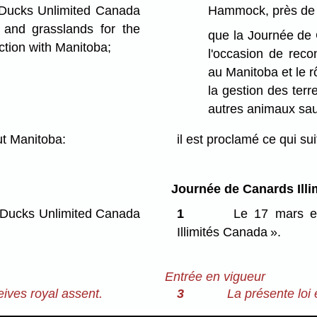
f Ducks Unlimited Canada
Hammock, près de 
 and grasslands for the
que la Journée de 
ection with Manitoba;
l'occasion de recon
au Manitoba et le rô
la gestion des terr
autres animaux sa
t Manitoba:
il est proclamé ce qui sui
Journée de Canards Ill
s Ducks Unlimited Canada
1
Le 17 mars es
Illimités Canada ».
Entrée en vigueur
eives royal assent.
3
La présente loi 