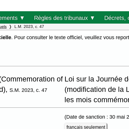
Décrets, 
ements ▼
Règles des tribunaux ▼
uels
L.M. 2023, c. 47
ielle
. Pour consulter le texte officiel, veuillez vous repor
 (Commemoration of
Loi sur la Journée 
d),
(modification de la 
S.M. 2023, c. 47
les mois commémora
(Date de sanction : 30 mai 
français seulement