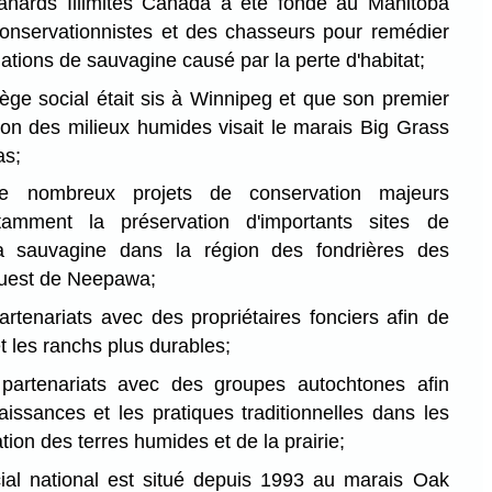
anards Illimités Canada a été fondé au Manitoba
onservationnistes et des chasseurs pour remédier
ations de sauvagine causé par la perte d'habitat;
ège social était sis à Winnipeg et que son premier
tion des milieux humides visait le marais Big Grass
as;
de nombreux projets de conservation majeurs
amment la préservation d'importants sites de
la sauvagine dans la région des fondrières des
'ouest de Neepawa;
partenariats avec des propriétaires fonciers afin de
t les ranchs plus durables;
s partenariats avec des groupes autochtones afin
aissances et les pratiques traditionnelles dans les
tion des terres humides et de la prairie;
ial national est situé depuis 1993 au marais Oak