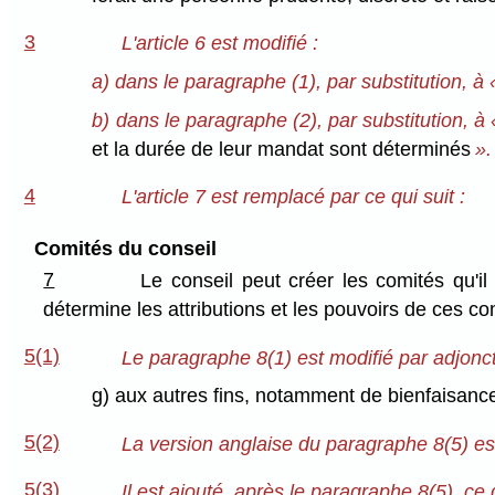
3
L'article 6 est modifié :
a) dans le paragraphe (1), par substitution, à
b) dans le paragraphe (2), par substitution, à
et la durée de leur mandat sont déterminés
».
4
L'article 7 est remplacé par ce qui suit :
Comités du conseil
7
Le conseil peut créer les comités qu'il
détermine les attributions et les pouvoirs de ces co
5(1)
Le paragraphe 8(1) est modifié par adjonctio
g) aux autres fins, notamment de bienfaisance
5(2)
La version anglaise du paragraphe 8(5) es
5(3)
Il est ajouté, après le paragraphe 8(5), ce q