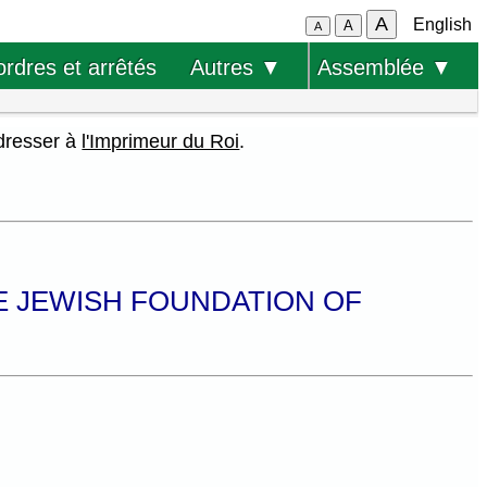
A
English
A
A
ordres et arrêtés
Autres ▼
Assemblée ▼
adresser à
l'Imprimeur du Roi
.
HE JEWISH FOUNDATION OF