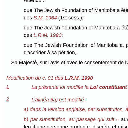
Attendu :
que The Jewish Foundation of Manitoba a été c
des
S.M. 1964
(1st sess.);
que The Jewish Foundation of Manitoba a été
des
L.R.M. 1990
;
que The Jewish Foundation of Manitoba a, pa
d'accéder à sa pétition,
Sa Majesté, sur l'avis et avec le consentement de l
Modification du c. 81 des
L.R.M. 1990
1
La présente loi modifie la
Loi constituant
2
L'alinéa 5a) est modifié :
a) dans la version anglaise, par substitution, 
b) par substitution, au passage qui suit «
aux
ferait une personne prudente, discrète et rais