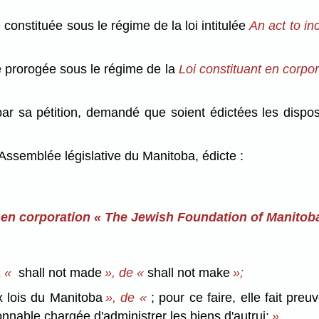
onstituée sous le régime de la loi intitulée
An act to i
 prorogée sous le régime de la
Loi constituant en corpo
r sa pétition, demandé que soient édictées les disposi
'Assemblée législative du Manitoba, édicte :
 en corporation « The Jewish Foundation of Manitob
à «
shall not made
», de «
shall not make
»;
 lois du Manitoba
», de «
; pour ce faire, elle fait pre
onnable chargée d'administrer les biens d'autrui;
».