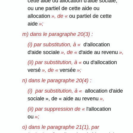
cette aide ou allocation d'aide sociale,
ou une partiel de cette aide ou
allocation
», de «
ou partiel de cette
aide
»;
m) dans le paragraphe 20(3) :
(i) par substitution, à «
d'allocation
d'aide sociale
», de «
d'aide au revenu
»,
(ii) par substitution, à «
ou d'allocation
versé
», de «
versée
»;
n) dans le paragraphe 20(4) :
(i) par substitution, à «
allocation d'aide
sociale », de « aide au revenu
»,
(ii) par suppression de «
l'allocation
ou
»;
o) dans le paragraphe 21(1), par