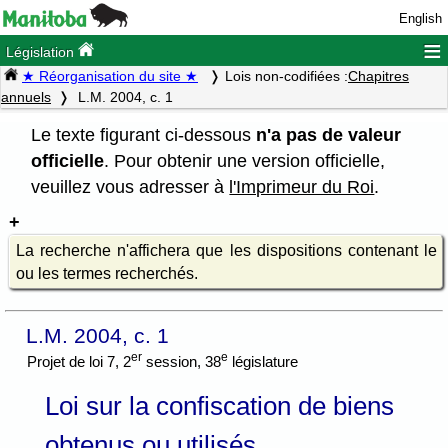
English
≡
Législation
★ Réorganisation du site ★
Lois non-codifiées :
Chapitres
annuels
L.M. 2004, c. 1
Le texte figurant ci-dessous
n'a pas de valeur
officielle
. Pour obtenir une version officielle,
veuillez vous adresser à
l'Imprimeur du Roi
.
La recherche n'affichera que les dispositions contenant le
ou les termes recherchés.
L.M. 2004, c. 1
er
e
Projet de loi 7, 2
session, 38
législature
Loi sur la confiscation de biens
obtenus ou utilisés