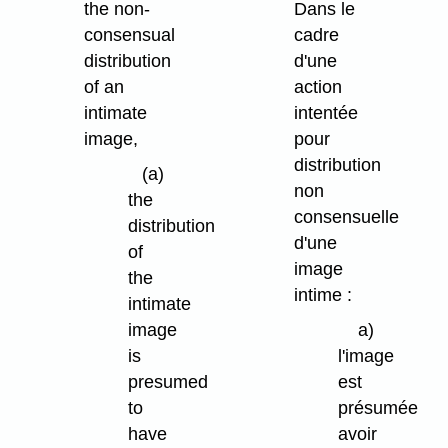
the non-
Dans le
consensual
cadre
distribution
d'une
of an
action
intimate
intentée
image,
pour
distribution
(a)
non
the
consensuelle
distribution
d'une
of
image
the
intime :
intimate
image
a)
is
l'image
presumed
est
to
présumée
have
avoir