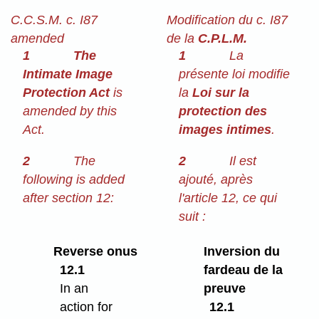
C.C.S.M. c. I87
Modification du c. I87
amended
de la
C.P.L.M.
1
The
1
La
Intimate Image
présente loi modifie
Protection Act
is
la
Loi sur la
amended by this
protection des
Act.
images intimes
.
2
The
2
Il est
following is added
ajouté, après
after section 12:
l'article 12, ce qui
suit :
Reverse onus
Inversion du
12.1
fardeau de la
In an
preuve
action for
12.1