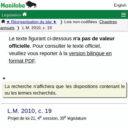
English
≡
Législation
★ Réorganisation du site ★
Lois non-codifiées :
Chapitres
annuels
L.M. 2010, c. 19
Le texte figurant ci-dessous
n'a pas de valeur
officielle
. Pour consulter le texte officiel,
veuillez vous reporter à la
version bilingue en
format PDF
.
La recherche n'affichera que les dispositions contenant le
ou les termes recherchés.
L.M. 2010, c. 19
e
e
Projet de loi 21, 4
session, 39
législature