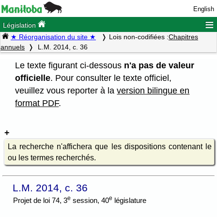
English
≡
Législation
★ Réorganisation du site ★
Lois non-codifiées :
Chapitres
annuels
L.M. 2014, c. 36
Le texte figurant ci-dessous
n'a pas de valeur
officielle
. Pour consulter le texte officiel,
veuillez vous reporter à la
version bilingue en
format PDF
.
La recherche n'affichera que les dispositions contenant le
ou les termes recherchés.
L.M. 2014, c. 36
e
e
Projet de loi 74, 3
session, 40
législature