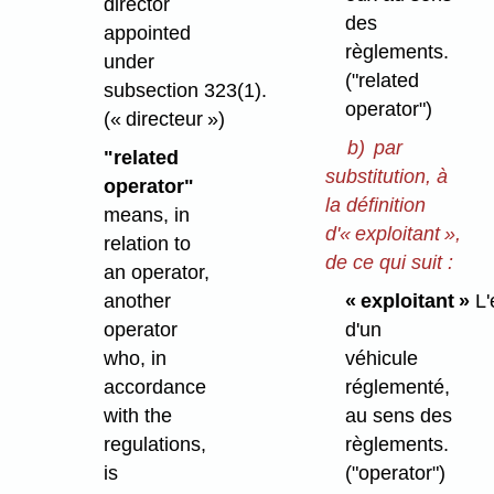
director
des
appointed
règlements.
under
("related
subsection 323(1).
operator")
(« directeur »)
b)
par
"related
substitution, à
operator"
la définition
means, in
d'« exploitant »,
relation to
de ce qui suit :
an operator,
another
« exploitant »
L'
operator
d'un
who, in
véhicule
accordance
réglementé,
with the
au sens des
regulations,
règlements.
is
("operator")