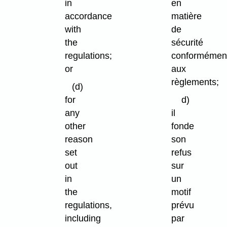
in
en
accordance
matière
with
de
the
sécurité
regulations;
conformémen
or
aux
règlements;
(d)
for
d)
any
il
other
fonde
reason
son
set
refus
out
sur
in
un
the
motif
regulations,
prévu
including
par