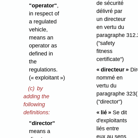
de sécurité
"operator"
,
délivré par
in respect of
un directeur
a regulated
en vertu du
vehicle,
paragraphe 312.
means an
("safety
operator as
fitness
defined in
certificate")
the
regulations.
« directeur »
Dir
(« exploitant »)
nommé en
vertu du
(c)
by
paragraphe 323(
adding the
("director")
following
definitions:
« lié »
Se dit
d'exploitants
"director"
liés entre
means a
eux au sens