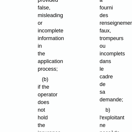
provided
a
false,
fourni
misleading
des
or
renseigneme
incomplete
faux,
information
trompeurs
in
ou
the
incomplets
application
dans
process;
le
cadre
(b)
de
if the
sa
operator
demande;
does
not
b)
hold
l'exploitant
the
ne