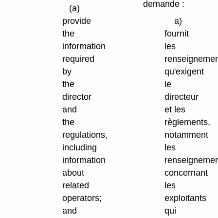
demande :
(a)
provide
a)
the
fournit
information
les
required
renseigneme
by
qu'exigent
the
le
director
directeur
and
et les
the
règlements,
regulations,
notamment
including
les
information
renseigneme
about
concernant
related
les
operators;
exploitants
and
qui