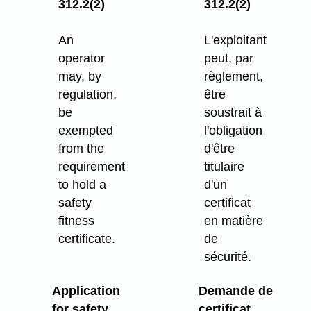
312.2(2)
312.2(2)
An
L'exploitant
operator
peut, par
may, by
règlement,
regulation,
être
be
soustrait à
exempted
l'obligation
from the
d'être
requirement
titulaire
to hold a
d'un
safety
certificat
fitness
en matière
certificate.
de
sécurité.
Application
Demande de
for safety
certificat