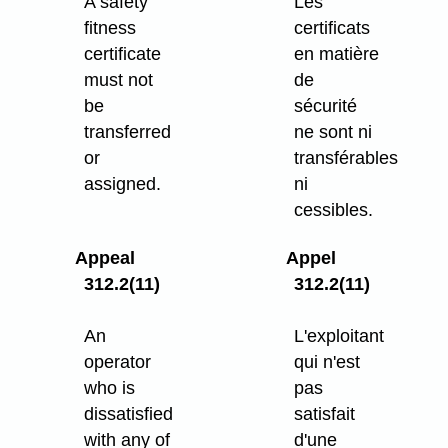
A safety
Les
fitness
certificats
certificate
en matière
must not
de
be
sécurité
transferred
ne sont ni
or
transférables
assigned.
ni
cessibles.
Appeal
Appel
312.2(11)
312.2(11)
An
L'exploitant
operator
qui n'est
who is
pas
dissatisfied
satisfait
with any of
d'une