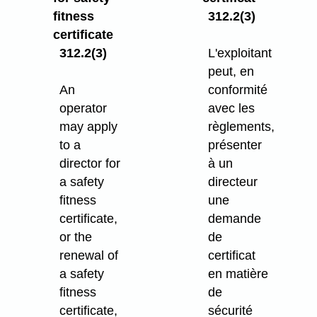
fitness
312.2(3)
certificate
312.2(3)
L'exploitant
peut, en
An
conformité
operator
avec les
may apply
règlements,
to a
présenter
director for
à un
a safety
directeur
fitness
une
certificate,
demande
or the
de
renewal of
certificat
a safety
en matière
fitness
de
certificate,
sécurité