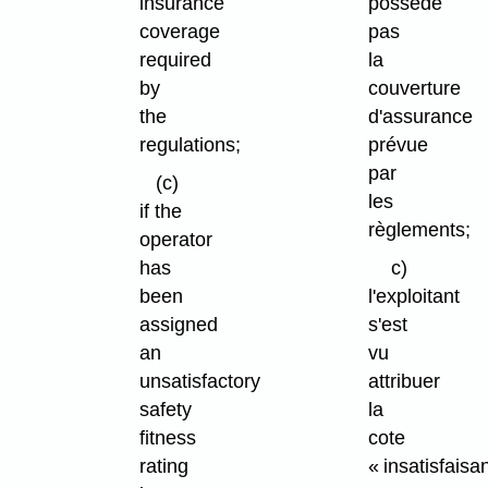
insurance
possède
coverage
pas
required
la
by
couverture
the
d'assurance
regulations;
prévue
par
(c)
les
if the
règlements;
operator
has
c)
been
l'exploitant
assigned
s'est
an
vu
unsatisfactory
attribuer
safety
la
fitness
cote
rating
« insatisfaisa