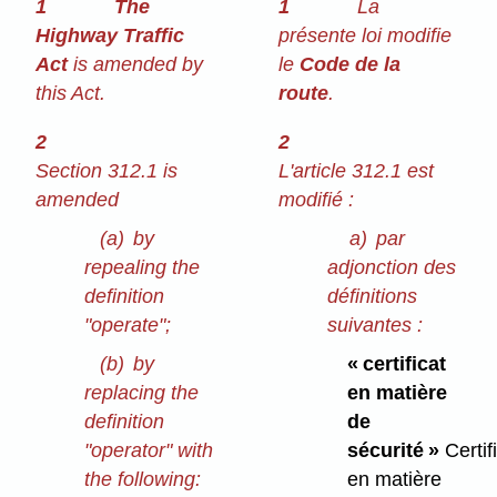
1
The
1
La
Highway Traffic
présente loi modifie
Act
is amended by
le
Code de la
this Act.
route
.
2
2
Section 312.1 is
L'article 312.1 est
amended
modifié :
(a)
by
a)
par
repealing the
adjonction des
definition
définitions
"operate";
suivantes :
(b)
by
« certificat
replacing the
en matière
definition
de
"operator" with
sécurité »
Certif
the following:
en matière