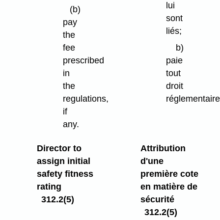
lui
(b)
sont
pay
liés;
the
fee
b)
prescribed
paie
in
tout
the
droit
regulations,
réglementaire
if
any.
Director to
Attribution
assign initial
d'une
safety fitness
première cote
rating
en matière de
312.2(5)
sécurité
312.2(5)