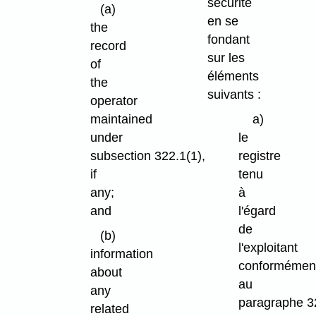
sécurité
(a)
en se
the
fondant
record
sur les
of
éléments
the
suivants :
operator
maintained
a)
under
le
subsection 322.1(1),
registre
if
tenu
any;
à
and
l'égard
de
(b)
l'exploitant
information
conformémen
about
au
any
paragraphe 3
related