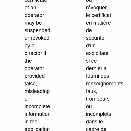
of an
révoquer
operator
le certificat
may be
en matière
suspended
de
or revoked
sécurité
by a
d'un
director if
exploitant
the
si ce
operator
dernier a
provided
fourni des
false,
renseignements
misleading
faux,
or
trompeurs
incomplete
ou
information
incomplets
in the
dans le
application
cadre de