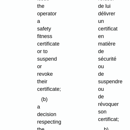
the
de lui
operator
délivrer
a
un
safety
certificat
fitness
en
certificate
matière
or to
de
suspend
sécurité
or
ou
revoke
de
their
suspendre
certificate;
ou
de
(b)
révoquer
a
son
decision
certificat;
respecting
the
b)