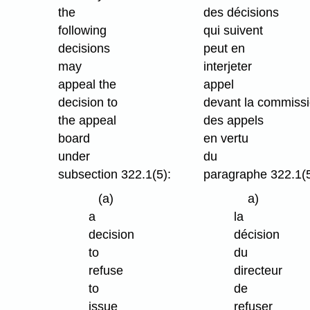
the
des décisions
following
qui suivent
decisions
peut en
may
interjeter
appeal the
appel
decision to
devant la commiss
the appeal
des appels
board
en vertu
under
du
subsection 322.1(5):
paragraphe 322.1(5
(a)
a)
a
la
decision
décision
to
du
refuse
directeur
to
de
issue
refuser