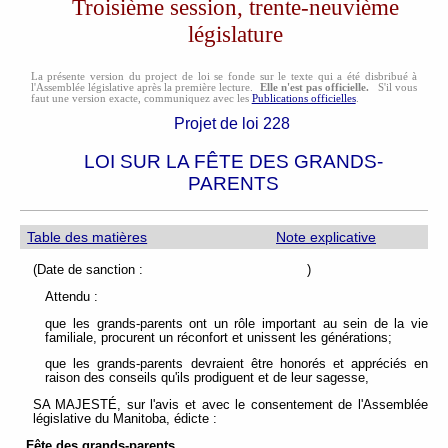
Troisième session, trente-neuvième
législature
La présente version du project de loi se fonde sur le texte qui a été disbribué à
l'Assemblée législative après la première lecture.
Elle n'est pas officielle.
S'il vous
faut une version exacte, communiquez avec les
Publications officielles
.
Projet de loi 228
LOI SUR LA FÊTE DES GRANDS-
PARENTS
Table des matières
Note explicative
(Date de sanction : )
Attendu :
que les grands-parents ont un rôle important au sein de la vie
familiale, procurent un réconfort et unissent les générations;
que les grands-parents devraient être honorés et appréciés en
raison des conseils qu'ils prodiguent et de leur sagesse,
SA MAJESTÉ, sur l'avis et avec le consentement de l'Assemblée
législative du Manitoba, édicte :
Fête des grands-parents