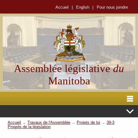
Accueil
|
English
|
Pour nous joindre
Assemblée législative
du
Manitoba
Accueil
→
Travaux de l'Assemblée
→
Projets de loi
→
39-3
Progrès de la législation