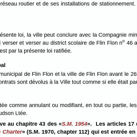
éseau routier et de ses installations de stationnement. I
résente loi, la ville peut conclure avec la Compagnie mi
o
verser et verser au district scolaire de Flin Flon n
46 a
t par la présente loi ratifiée.
pal
 municipal de Flin Flon et la ville de Flin Flon avant le 2
ntrats sont dévolus à la Ville tout comme si elle était par
étée comme annulant ou modifiant, en tout ou partie, les 
udson Ltée.
uve au chapitre 43 des «
S.M. 1954
». Les articles 17 
 Charter
» (S.M. 1970, chapter 112) qui est entrée en 