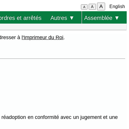
A
English
A
A
ordres et arrêtés
Autres ▼
Assemblée ▼
adresser à
l'Imprimeur du Roi
.
sa réadoption en conformité avec un jugement et une