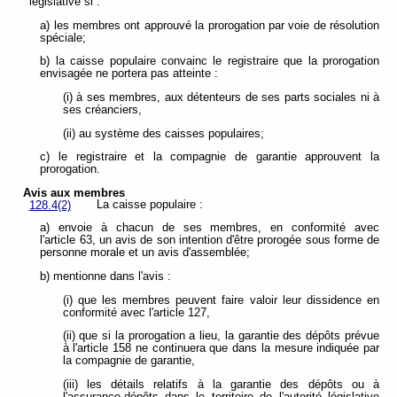
législative si :
a) les membres ont approuvé la prorogation par voie de résolution
spéciale;
b) la caisse populaire convainc le registraire que la prorogation
envisagée ne portera pas atteinte :
(i) à ses membres, aux détenteurs de ses parts sociales ni à
ses créanciers,
(ii) au système des caisses populaires;
c) le registraire et la compagnie de garantie approuvent la
prorogation.
Avis aux membres
La caisse populaire :
128.4(2)
a) envoie à chacun de ses membres, en conformité avec
l'article 63, un avis de son intention d'être prorogée sous forme de
personne morale et un avis d'assemblée;
b) mentionne dans l'avis :
(i) que les membres peuvent faire valoir leur dissidence en
conformité avec l'article 127,
(ii) que si la prorogation a lieu, la garantie des dépôts prévue
à l'article 158 ne continuera que dans la mesure indiquée par
la compagnie de garantie,
(iii) les détails relatifs à la garantie des dépôts ou à
l'assurance-dépôts dans le territoire de l'autorité législative