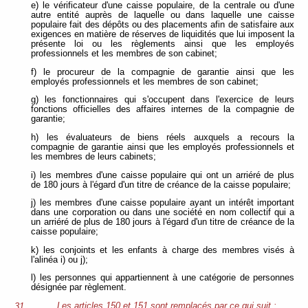
e) le vérificateur d'une caisse populaire, de la centrale ou d'une
autre entité auprès de laquelle ou dans laquelle une caisse
populaire fait des dépôts ou des placements afin de satisfaire aux
exigences en matière de réserves de liquidités que lui imposent la
présente loi ou les règlements ainsi que les employés
professionnels et les membres de son cabinet;
f) le procureur de la compagnie de garantie ainsi que les
employés professionnels et les membres de son cabinet;
g) les fonctionnaires qui s'occupent dans l'exercice de leurs
fonctions officielles des affaires internes de la compagnie de
garantie;
h) les évaluateurs de biens réels auxquels a recours la
compagnie de garantie ainsi que les employés professionnels et
les membres de leurs cabinets;
i) les membres d'une caisse populaire qui ont un arriéré de plus
de 180 jours à l'égard d'un titre de créance de la caisse populaire;
j) les membres d'une caisse populaire ayant un intérêt important
dans une corporation ou dans une société en nom collectif qui a
un arriéré de plus de 180 jours à l'égard d'un titre de créance de la
caisse populaire;
k) les conjoints et les enfants à charge des membres visés à
l'alinéa i) ou j);
l) les personnes qui appartiennent à une catégorie de personnes
désignée par règlement.
Les articles 150 et 151 sont remplacés par ce qui suit :
31