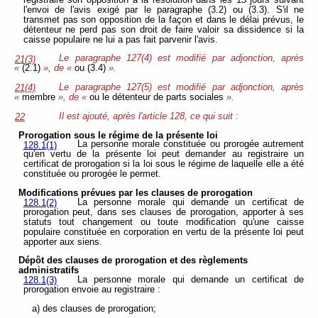
l'envoi de l'avis exigé par le paragraphe (3.2) ou (3.3). S'il ne
transmet pas son opposition de la façon et dans le délai prévus, le
détenteur ne perd pas son droit de faire valoir sa dissidence si la
caisse populaire ne lui a pas fait parvenir l'avis.
Le paragraphe 127(4) est modifié par adjonction, après
21(3)
«
(2.1)
», de «
ou (3.4)
».
Le paragraphe 127(5) est modifié par adjonction, après
21(4)
«
membre
», de «
ou le détenteur de parts sociales
».
Il est ajouté, après l'article 128, ce qui suit :
22
Prorogation sous le régime de la présente loi
La personne morale constituée ou prorogée autrement
128.1(1)
qu'en vertu de la présente loi peut demander au registraire un
certificat de prorogation si la loi sous le régime de laquelle elle a été
constituée ou prorogée le permet.
Modifications prévues par les clauses de prorogation
La personne morale qui demande un certificat de
128.1(2)
prorogation peut, dans ses clauses de prorogation, apporter à ses
statuts tout changement ou toute modification qu'une caisse
populaire constituée en corporation en vertu de la présente loi peut
apporter aux siens.
Dépôt des clauses de prorogation et des règlements
administratifs
La personne morale qui demande un certificat de
128.1(3)
prorogation envoie au registraire :
a) des clauses de prorogation;