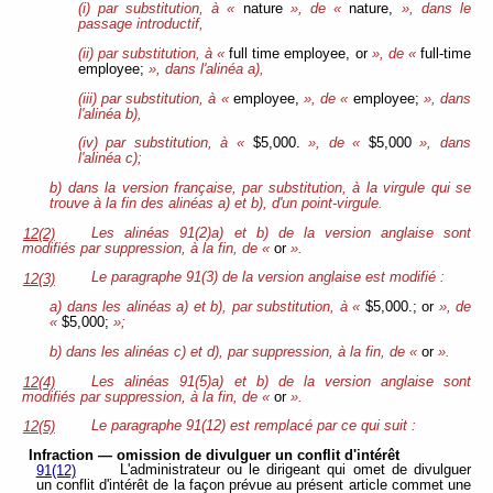
(i) par substitution, à «
nature
», de «
nature,
», dans le
passage introductif,
(ii) par substitution, à «
full time employee, or
», de «
full-time
employee;
», dans l'alinéa a),
(iii) par substitution, à «
employee,
», de «
employee;
», dans
l'alinéa b),
(iv) par substitution, à «
$5,000.
», de «
$5,000
», dans
l'alinéa c);
b) dans la version française, par substitution, à la virgule qui se
trouve à la fin des alinéas a) et b), d'un point-virgule.
Les alinéas 91(2)a) et b) de la version anglaise sont
12(2)
modifiés par suppression, à la fin, de «
or
».
Le paragraphe 91(3) de la version anglaise est modifié :
12(3)
a) dans les alinéas a) et b), par substitution, à «
$5,000.; or
», de
«
$5,000;
»;
b) dans les alinéas c) et d), par suppression, à la fin, de «
or
».
Les alinéas 91(5)a) et b) de la version anglaise sont
12(4)
modifiés par suppression, à la fin, de «
or
».
Le paragraphe 91(12) est remplacé par ce qui suit :
12(5)
Infraction — omission de divulguer un conflit d'intérêt
L'administrateur ou le dirigeant qui omet de divulguer
91(12)
un conflit d'intérêt de la façon prévue au présent article commet une