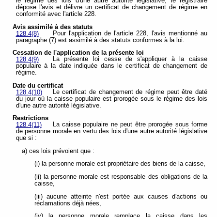
le régime des lois d'une autre autorité législative, le registraire
dépose l'avis et délivre un certificat de changement de régime en
conformité avec l'article 228.
Avis assimilé à des statuts
Pour l'application de l'article 228, l'avis mentionné au
128.4(8)
paragraphe (7) est assimilé à des statuts conformes à la loi.
Cessation de l'application de la présente loi
La présente loi cesse de s'appliquer à la caisse
128.4(9)
populaire à la date indiquée dans le certificat de changement de
régime.
Date du certificat
Le certificat de changement de régime peut être daté
128.4(10)
du jour où la caisse populaire est prorogée sous le régime des lois
d'une autre autorité législative.
Restrictions
La caisse populaire ne peut être prorogée sous forme
128.4(11)
de personne morale en vertu des lois d'une autre autorité législative
que si :
a) ces lois prévoient que :
(i) la personne morale est propriétaire des biens de la caisse,
(ii) la personne morale est responsable des obligations de la
caisse,
(iii) aucune atteinte n'est portée aux causes d'actions ou
réclamations déjà nées,
(iv) la personne morale remplace la caisse dans les