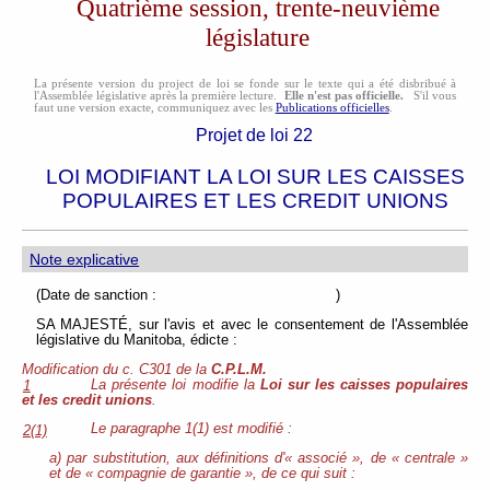
Quatrième session, trente-neuvième
législature
La présente version du project de loi se fonde sur le texte qui a été disbribué à
l'Assemblée législative après la première lecture.
Elle n'est pas officielle.
S'il vous
faut une version exacte, communiquez avec les
Publications officielles
.
Projet de loi 22
LOI MODIFIANT LA LOI SUR LES CAISSES
POPULAIRES ET LES CREDIT UNIONS
Note explicative
(Date de sanction : )
SA MAJESTÉ, sur l'avis et avec le consentement de l'Assemblée
législative du Manitoba, édicte :
Modification du c. C301 de la
C.P.L.M.
La présente loi modifie la
Loi sur les caisses populaires
1
et les credit unions
.
Le paragraphe 1(1) est modifié :
2(1)
a) par substitution, aux définitions d'«
associé
», de « centrale »
et de « compagnie de garantie », de ce qui suit :