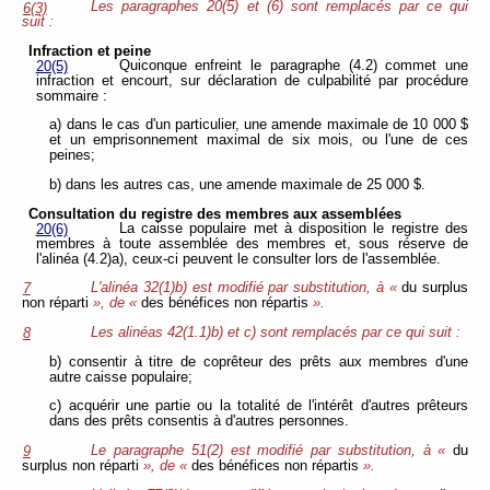
Les paragraphes 20(5) et (6) sont remplacés par ce qui
6(3)
suit :
Infraction et peine
Quiconque enfreint le paragraphe (4.2) commet une
20(5)
infraction et encourt, sur déclaration de culpabilité par procédure
sommaire :
a) dans le cas d'un particulier, une amende maximale de 10 000 $
et un emprisonnement maximal de six mois, ou l'une de ces
peines;
b) dans les autres cas, une amende maximale de 25 000 $.
Consultation du registre des membres aux assemblées
La caisse populaire met à disposition le registre des
20(6)
membres à toute assemblée des membres et, sous réserve de
l'alinéa (4.2)a), ceux-ci peuvent le consulter lors de l'assemblée.
L'alinéa 32(1)b) est modifié par substitution, à «
du surplus
7
non réparti
», de «
des bénéfices non répartis
».
Les alinéas 42(1.1)b) et c) sont remplacés par ce qui suit :
8
b) consentir à titre de coprêteur des prêts aux membres d'une
autre caisse populaire;
c) acquérir une partie ou la totalité de l'intérêt d'autres prêteurs
dans des prêts consentis à d'autres personnes.
Le paragraphe 51(2) est modifié par substitution, à «
du
9
surplus non réparti
», de «
des bénéfices non répartis
».