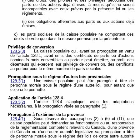
(i) des droits, des priorités et des privilèges découlant des
parts ou des actions déjà émises, à moins qu'ils ne soient
incompatibles avec ceux prévus par la présente loi ou les
règlements,
(ii) des obligations afférentes aux parts ou aux actions déjà
émises;
c) les parts sociales de la caisse populaire ne comportent des
droits de vote que dans la mesure permise par la présente loi.
Privilège de conversion
La caisse populaire qui, avant sa prorogation en vertu
128.2(3)
de l'article 128.1, avait émis des certificats de parts ou d'actions
nominatifs mais convertibles au porteur peut émettre, au profit des
détenteurs qui exercent leur privilège de conversion, des certificats
au porteur pour le même nombre de parts sociales.
Prorogation sous le régime d'autres lois provinciales
Une caisse populaire peut être prorogée à titre de
128.3(1)
personne morale sous le régime d'une autre loi, pour autant que
celle-ci le permette.
Application de l'article 128.4
L'article 128.4 s'applique, avec les adaptations
128.3(2)
nécessaires, à la prorogation visée au paragraphe (1).
Prorogation à l'extérieur de la province
Sous réserve des paragraphes (2) à (6) et (11), une
128.4(1)
caisse populaire peut demander au fonctionnaire ou au responsable
de la réglementation compétent relevant du Canada, d'une province
du Canada ou d'une autre autorité législative sa prorogation à titre
de personne morale sous le régime des lois de cette autre autorité