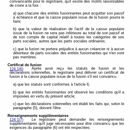
convaincante pour le registraire, qu'il existe des motifs raisonnables
de croire à la fois :
a) que chacune des entités fusionnantes peut acquitter son passif
à échéance et que la caisse populaire issue de la fusion pourra le
faire;
b) que la valeur de réalisation de l'actif de la caisse populaire
issue de la fusion ne sera pas inférieure au total de son passif et
de son compte de capital relatif à toutes les catégories de ses
parts sociales, autres que les parts sociales ordinaires;
c) que la fusion ne portera préjudice à aucun créancier ni à aucun
détenteur de parts sociales des entités fusionnantes qui n'en sont
pas membres.
Certificat de fusion
Après avoir reçu les statuts de fusion et les
124.1(6)
déclarations solennelles, le registraire peut délivrer un certificat de
fusion à la caisse populaire issue de la fusion s'il est convaincu :
a) que les statuts sont conformes à l'article 6;
b) que les entités fusionnantes ont observé les conditions qu'il a
imposées en vertu du présent article;
c) que les déclarations solennelles ont établi les faits qui, selon le
paragraphe (5), doivent l'être.
Renseignements supplémentaires
Le registraire peut demander les renseignements
124.1(7)
supplémentaires qu'il juge nécessaires pour être convaincu que les
exigences du paragraphe (6) ont été respectées.