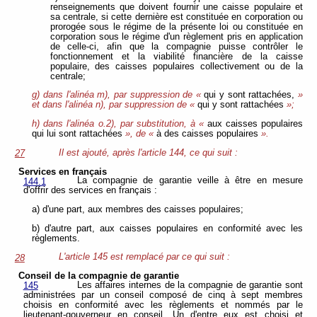
renseignements que doivent fournir une caisse populaire et
sa centrale, si cette dernière est constituée en corporation ou
prorogée sous le régime de la présente loi ou constituée en
corporation sous le régime d'un règlement pris en application
de celle-ci, afin que la compagnie puisse contrôler le
fonctionnement et la viabilité financière de la caisse
populaire, des caisses populaires collectivement ou de la
centrale;
g) dans l'alinéa m), par suppression de «
qui y sont rattachées,
»
et dans l'alinéa n), par suppression de «
qui y sont rattachées
»;
h) dans l'alinéa o.2), par substitution, à «
aux caisses populaires
qui lui sont rattachées
», de «
à des caisses populaires
».
Il est ajouté, après l'article 144, ce qui suit :
27
Services en français
La compagnie de garantie veille à être en mesure
144.1
d'offrir des services en français :
a) d'une part, aux membres des caisses populaires;
b) d'autre part, aux caisses populaires en conformité avec les
règlements.
L'article 145 est remplacé par ce qui suit :
28
Conseil de la compagnie de garantie
Les affaires internes de la compagnie de garantie sont
145
administrées par un conseil composé de cinq à sept membres
choisis en conformité avec les règlements et nommés par le
lieutenant-gouverneur en conseil. Un d'entre eux est choisi et