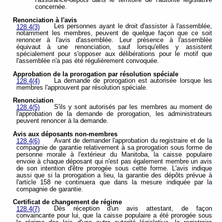
concernée.
Renonciation à l'avis
Les personnes ayant le droit d'assister à l'assemblée,
128.4(3)
notamment les membres, peuvent de quelque façon que ce soit
renoncer à l'avis d'assemblée. Leur présence à l'assemblée
équivaut à une renonciation, sauf lorsqu'elles y assistent
spécialement pour s'opposer aux délibérations pour le motif que
l'assemblée n'a pas été régulièrement convoquée.
Approbation de la prorogation par résolution spéciale
La demande de prorogation est autorisée lorsque les
128.4(4)
membres l'approuvent par résolution spéciale.
Renonciation
S'ils y sont autorisés par les membres au moment de
128.4(5)
l'approbation de la demande de prorogation, les administrateurs
peuvent renoncer à la demande.
Avis aux déposants non-membres
Avant de demander l'approbation du registraire et de la
128.4(6)
compagnie de garantie relativement à sa prorogation sous forme de
personne morale à l'extérieur du Manitoba, la caisse populaire
envoie à chaque déposant qui n'est pas également membre un avis
de son intention d'être prorogée sous cette forme. L'avis indique
aussi que si la prorogation a lieu, la garantie des dépôts prévue à
l'article 158 ne continuera que dans la mesure indiquée par la
compagnie de garantie.
Certificat de changement de régime
Dès réception d'un avis attestant, de façon
128.4(7)
convaincante pour lui, que la caisse populaire a été prorogée sous