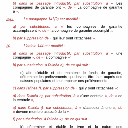
b) dans le passage introductif, par substitution, à «
Les
compagnies de garantie ont
», de «
La compagnie de garantie
a
».
Le paragraphe 143(2) est modifié :
25(2)
a) par substitution, à «
les compagnies de garantie
accomplissent
», de «
la compagnie de garantie accomplit
»;
b) par suppression de «
qui leur sont rattachées
».
L'article 144 est modifié :
26
a) dans le passage introductif, par substitution, à «
une
compagnie
», de «
la compagnie
»;
b) par substitution, à l'alinéa e), de ce qui suit :
e) afin d'établir et de maintenir le fonds de garantie,
déterminer les prélèvements qui doivent être faits auprès des
caisses populaires et leur imposer ces prélèvements;
c) dans l'alinéa f), par suppression de «
qui y sont rattachées
»;
d) dans l'alinéa h), par substitution, à «
d'une centrale
», de «
de
la centrale
»;
e) dans l'alinéa i), par substitution, à «
s'associer à une
», de
«
devenir membre associé de la
»;
f) par substitution, à l'alinéa k), de ce qui suit :
k) déterminer et établir le type et la nature des