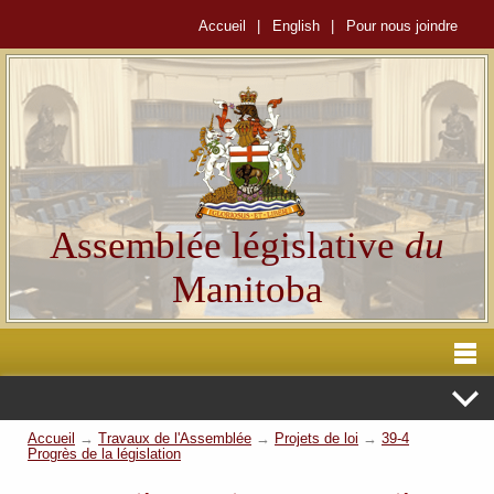
Accueil
|
English
|
Pour nous joindre
Assemblée législative
du
Manitoba
Accueil
→
Travaux de l'Assemblée
→
Projets de loi
→
39-4
Progrès de la législation