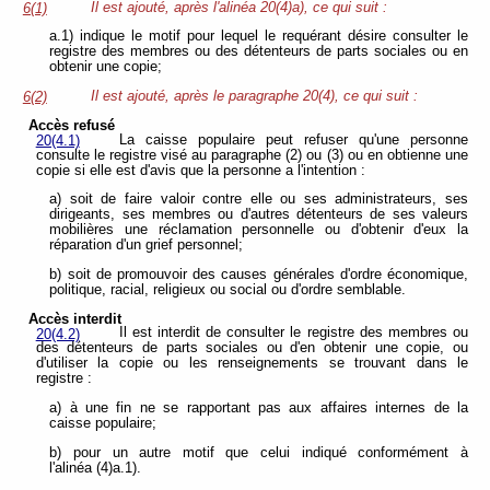
Il est ajouté, après l'alinéa 20(4)a), ce qui suit :
6(1)
a.1) indique le motif pour lequel le requérant désire consulter le
registre des membres ou des détenteurs de parts sociales ou en
obtenir une copie;
Il est ajouté, après le paragraphe 20(4), ce qui suit :
6(2)
Accès refusé
La caisse populaire peut refuser qu'une personne
20(4.1)
consulte le registre visé au paragraphe (2) ou (3) ou en obtienne une
copie si elle est d'avis que la personne a l'intention :
a) soit de faire valoir contre elle ou ses administrateurs, ses
dirigeants, ses membres ou d'autres détenteurs de ses valeurs
mobilières une réclamation personnelle ou d'obtenir d'eux la
réparation d'un grief personnel;
b) soit de promouvoir des causes générales d'ordre économique,
politique, racial, religieux ou social ou d'ordre semblable.
Accès interdit
Il est interdit de consulter le registre des membres ou
20(4.2)
des détenteurs de parts sociales ou d'en obtenir une copie, ou
d'utiliser la copie ou les renseignements se trouvant dans le
registre :
a) à une fin ne se rapportant pas aux affaires internes de la
caisse populaire;
b) pour un autre motif que celui indiqué conformément à
l'alinéa (4)a.1).