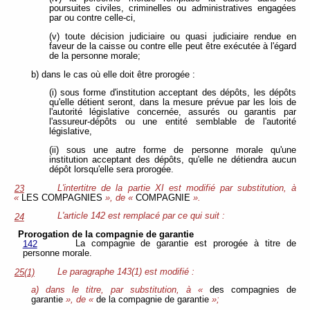
poursuites civiles, criminelles ou administratives engagées
par ou contre celle-ci,
(v) toute décision judiciaire ou quasi judiciaire rendue en
faveur de la caisse ou contre elle peut être exécutée à l'égard
de la personne morale;
b) dans le cas où elle doit être prorogée :
(i) sous forme d'institution acceptant des dépôts, les dépôts
qu'elle détient seront, dans la mesure prévue par les lois de
l'autorité législative concernée, assurés ou garantis par
l'assureur-dépôts ou une entité semblable de l'autorité
législative,
(ii) sous une autre forme de personne morale qu'une
institution acceptant des dépôts, qu'elle ne détiendra aucun
dépôt lorsqu'elle sera prorogée.
L'intertitre de la partie XI est modifié par substitution, à
23
«
LES COMPAGNIES
», de «
COMPAGNIE
».
L'article 142 est remplacé par ce qui suit :
24
Prorogation de la compagnie de garantie
La compagnie de garantie est prorogée à titre de
142
personne morale.
Le paragraphe 143(1) est modifié :
25(1)
a) dans le titre, par substitution, à «
des compagnies de
garantie
», de «
de la compagnie de garantie
»;