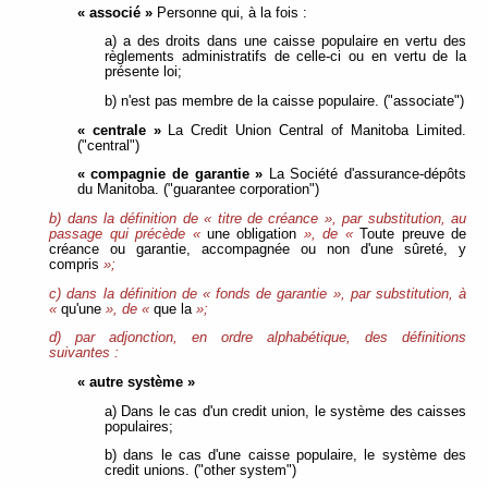
« associé »
Personne qui, à la fois :
a) a des droits dans une caisse populaire en vertu des
règlements administratifs de celle-ci ou en vertu de la
présente loi;
b) n'est pas membre de la caisse populaire. ("associate")
« centrale »
La Credit Union Central of Manitoba Limited.
("central")
« compagnie de garantie »
La Société d'assurance-dépôts
du Manitoba. ("guarantee corporation")
b) dans la définition de « titre de créance », par substitution, au
passage qui précède «
une obligation
», de «
Toute preuve de
créance ou garantie, accompagnée ou non d'une sûreté, y
compris
»;
c) dans la définition de «
fonds de garantie
», par substitution, à
«
qu'une
», de «
que la
»;
d) par adjonction, en ordre alphabétique, des définitions
suivantes :
« autre système »
a) Dans le cas d'un credit union, le système des caisses
populaires;
b) dans le cas d'une caisse populaire, le système des
credit unions. ("other system")