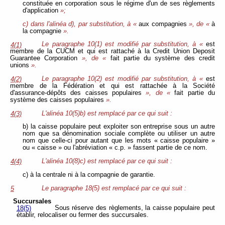
constituée en corporation sous le régime d'un de ses règlements
d'application
»;
c) dans l'alinéa d), par substitution, à «
aux compagnies
», de «
à
la compagnie
».
Le paragraphe 10(1) est modifié par substitution, à «
est
4(1)
membre de la CUCM et qui est rattaché à la Credit Union Deposit
Guarantee Corporation
», de «
fait partie du système des credit
unions
».
Le paragraphe 10(2) est modifié par substitution, à «
est
4(2)
membre de la Fédération et qui est rattachée à la Société
d'assurance-dépôts des caisses populaires
», de «
fait partie du
système des caisses populaires
».
L'alinéa 10(5)b) est remplacé par ce qui suit :
4(3)
b) la caisse populaire peut exploiter son entreprise sous un autre
nom que sa dénomination sociale complète ou utiliser un autre
nom que celle-ci pour autant que les mots « caisse populaire »
ou « caisse » ou l'abréviation « c.p. » fassent partie de ce nom.
L'alinéa 10(8)c) est remplacé par ce qui suit :
4(4)
c) à la centrale ni à la compagnie de garantie.
Le paragraphe 18(5) est remplacé par ce qui suit :
5
Succursales
Sous réserve des règlements, la caisse populaire peut
18(5)
établir, relocaliser ou fermer des succursales.