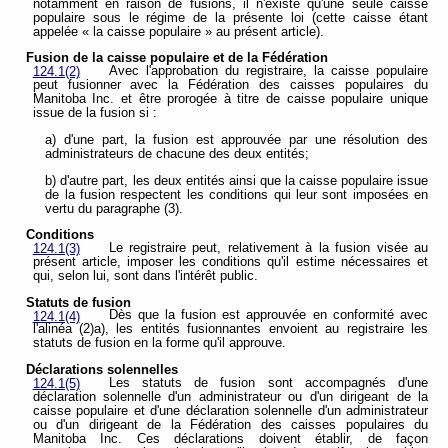
notamment en raison de fusions, il n'existe qu'une seule caisse
populaire sous le régime de la présente loi (cette caisse étant
appelée « la caisse populaire » au présent article).
Fusion de la caisse populaire et de la Fédération
Avec l'approbation du registraire, la caisse populaire
124.1(2)
peut fusionner avec la Fédération des caisses populaires du
Manitoba Inc. et être prorogée à titre de caisse populaire unique
issue de la fusion si :
a) d'une part, la fusion est approuvée par une résolution des
administrateurs de chacune des deux entités;
b) d'autre part, les deux entités ainsi que la caisse populaire issue
de la fusion respectent les conditions qui leur sont imposées en
vertu du paragraphe (3).
Conditions
Le registraire peut, relativement à la fusion visée au
124.1(3)
présent article, imposer les conditions qu'il estime nécessaires et
qui, selon lui, sont dans l'intérêt public.
Statuts de fusion
Dès que la fusion est approuvée en conformité avec
124.1(4)
l'alinéa (2)a), les entités fusionnantes envoient au registraire les
statuts de fusion en la forme qu'il approuve.
Déclarations solennelles
Les statuts de fusion sont accompagnés d'une
124.1(5)
déclaration solennelle d'un administrateur ou d'un dirigeant de la
caisse populaire et d'une déclaration solennelle d'un administrateur
ou d'un dirigeant de la Fédération des caisses populaires du
Manitoba Inc. Ces déclarations doivent établir, de façon