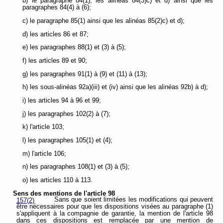
b) le paragraphe 84(1), les alinéas 84(3)c) et d) ainsi que les
paragraphes 84(4) à (6);
c) le paragraphe 85(1) ainsi que les alinéas 85(2)c) et d);
d) les articles 86 et 87;
e) les paragraphes 88(1) et (3) à (5);
f) les articles 89 et 90;
g) les paragraphes 91(1) à (9) et (11) à (13);
h) les sous-alinéas 92a)(iii) et (iv) ainsi que les alinéas 92b) à d);
i) les articles 94 à 96 et 99;
j) les paragraphes 102(2) à (7);
k) l'article 103;
l) les paragraphes 105(1) et (4);
m) l'article 106;
n) les paragraphes 108(1) et (3) à (5);
o) les articles 110 à 113.
Sens des mentions de l'article 98
Sans que soient limitées les modifications qui peuvent
157(2)
être nécessaires pour que les dispositions visées au paragraphe (1)
s'appliquent à la compagnie de garantie, la mention de l'article 98
dans ces dispositions est remplacée par une mention de