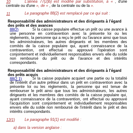
L'alinéa 77(2)b) est modifié par substitution, à «
, d'une
10
centrale ou d'une
», de «
, de la centrale ou de la
».
Le paragraphe 88(2) est remplacé par ce qui suit :
11
Responsabilité des administrateurs et des dirigeants à l'égard
des prêts et des avances
Si la caisse populaire effectue un prêt ou une avance à
88(2)
une personne en contravention avec la présente loi ou les
règlements, la personne qui a reçu le prêt ou l'avance ainsi que tous
les administrateurs, les autres dirigeants et les membres des
comités de la caisse populaire qui, ayant connaissance de la
contravention, ont effectué ou approuvé l'opération sont
conjointement et individuellement responsables envers elle du solde
non remboursé du prêt ou de l'avance et des intérêts
correspondants.
Responsabilité des administrateurs et des dirigeants à l'égard
des prêts acquis
Si la caisse populaire acquiert une partie ou la totalité
88(2.1)
de l'intérêt d'un autre prêteur dans un prêt en contravention avec la
présente loi ou les règlements, la personne qui est tenue de
rembourser le prêt ainsi que tous les administrateurs, les autres
dirigeants et les membres des comités de la caisse populaire qui,
ayant connaissance de la contravention, ont effectué ou approuvé
l'acquisition sont conjointement et individuellement responsables
envers elle du solde non remboursé de l'intérêt dans le prêt et des
intérêts correspondants.
Le paragraphe 91(1) est modifié :
12(1)
a) dans la version anglaise :