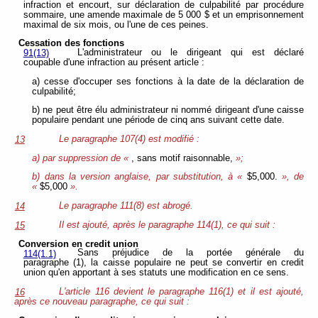
infraction et encourt, sur déclaration de culpabilité par procédure
sommaire, une amende maximale de 5 000 $ et un emprisonnement
maximal de six mois, ou l'une de ces peines.
Cessation des fonctions
L'administrateur ou le dirigeant qui est déclaré
91(13)
coupable d'une infraction au présent article :
a) cesse d'occuper ses fonctions à la date de la déclaration de
culpabilité;
b) ne peut être élu administrateur ni nommé dirigeant d'une caisse
populaire pendant une période de cinq ans suivant cette date.
Le paragraphe 107(4) est modifié :
13
a) par suppression de «
, sans motif raisonnable,
»;
b) dans la version anglaise, par substitution, à «
$5,000.
», de
«
$5,000
».
Le paragraphe 111(8) est abrogé.
14
Il est ajouté, après le paragraphe 114(1), ce qui suit :
15
Conversion en credit union
Sans préjudice de la portée générale du
114(1.1)
paragraphe (1), la caisse populaire ne peut se convertir en credit
union qu'en apportant à ses statuts une modification en ce sens.
L'article 116 devient le paragraphe 116(1) et il est ajouté,
16
après ce nouveau paragraphe, ce qui suit :