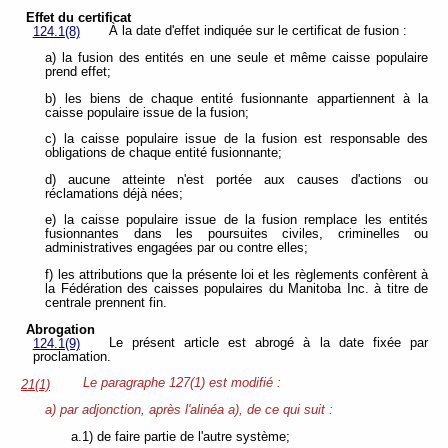
Effet du certificat
À la date d'effet indiquée sur le certificat de fusion :
124.1(8)
a) la fusion des entités en une seule et même caisse populaire
prend effet;
b) les biens de chaque entité fusionnante appartiennent à la
caisse populaire issue de la fusion;
c) la caisse populaire issue de la fusion est responsable des
obligations de chaque entité fusionnante;
d) aucune atteinte n'est portée aux causes d'actions ou
réclamations déjà nées;
e) la caisse populaire issue de la fusion remplace les entités
fusionnantes dans les poursuites civiles, criminelles ou
administratives engagées par ou contre elles;
f) les attributions que la présente loi et les règlements confèrent à
la Fédération des caisses populaires du Manitoba Inc. à titre de
centrale prennent fin.
Abrogation
Le présent article est abrogé à la date fixée par
124.1(9)
proclamation.
Le paragraphe 127(1) est modifié :
21(1)
a) par adjonction, après l'alinéa a), de ce qui suit :
a.1) de faire partie de l'autre système;