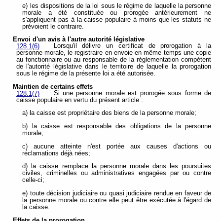
e) les dispositions de la loi sous le régime de laquelle la personne
morale a été constituée ou prorogée antérieurement ne
s'appliquent pas à la caisse populaire à moins que les statuts ne
prévoient le contraire.
Envoi d'un avis à l'autre autorité législative
Lorsqu'il délivre un certificat de prorogation à la
128.1(6)
personne morale, le registraire en envoie en même temps une copie
au fonctionnaire ou au responsable de la réglementation compétent
de l'autorité législative dans le territoire de laquelle la prorogation
sous le régime de la présente loi a été autorisée.
Maintien de certains effets
Si une personne morale est prorogée sous forme de
128.1(7)
caisse populaire en vertu du présent article :
a) la caisse est propriétaire des biens de la personne morale;
b) la caisse est responsable des obligations de la personne
morale;
c) aucune atteinte n'est portée aux causes d'actions ou
réclamations déjà nées;
d) la caisse remplace la personne morale dans les poursuites
civiles, criminelles ou administratives engagées par ou contre
celle-ci;
e) toute décision judiciaire ou quasi judiciaire rendue en faveur de
la personne morale ou contre elle peut être exécutée à l'égard de
la caisse.
Effets de la prorogation