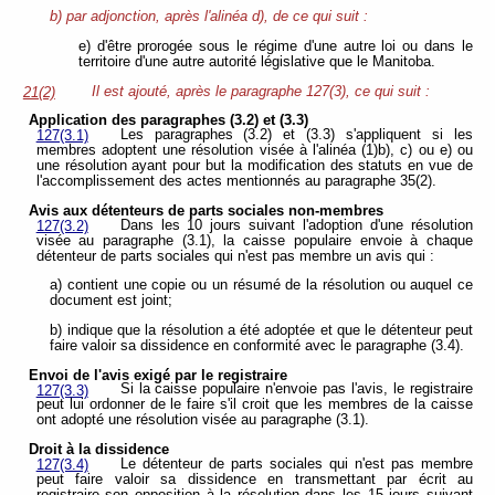
b) par adjonction, après l'alinéa d), de ce qui suit :
e) d'être prorogée sous le régime d'une autre loi ou dans le
territoire d'une autre autorité législative que le Manitoba.
Il est ajouté, après le paragraphe 127(3), ce qui suit :
21(2)
Application des paragraphes (3.2) et (3.3)
Les paragraphes (3.2) et (3.3) s'appliquent si les
127(3.1)
membres adoptent une résolution visée à l'alinéa (1)b), c) ou e) ou
une résolution ayant pour but la modification des statuts en vue de
l'accomplissement des actes mentionnés au paragraphe 35(2).
Avis aux détenteurs de parts sociales non-membres
Dans les 10 jours suivant l'adoption d'une résolution
127(3.2)
visée au paragraphe (3.1), la caisse populaire envoie à chaque
détenteur de parts sociales qui n'est pas membre un avis qui :
a) contient une copie ou un résumé de la résolution ou auquel ce
document est joint;
b) indique que la résolution a été adoptée et que le détenteur peut
faire valoir sa dissidence en conformité avec le paragraphe (3.4).
Envoi de l'avis exigé par le registraire
Si la caisse populaire n'envoie pas l'avis, le registraire
127(3.3)
peut lui ordonner de le faire s'il croit que les membres de la caisse
ont adopté une résolution visée au paragraphe (3.1).
Droit à la dissidence
Le détenteur de parts sociales qui n'est pas membre
127(3.4)
peut faire valoir sa dissidence en transmettant par écrit au
registraire son opposition à la résolution dans les 15 jours suivant