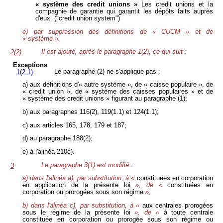
« système des credit unions »
Les credit unions et la
compagnie de garantie qui garantit les dépôts faits auprès
d'eux. ("credit union system")
e) par suppression des définitions de « CUCM » et de
« système ».
Il est ajouté, après le paragraphe 1(2), ce qui suit :
2(2)
Exceptions
Le paragraphe (2) ne s'applique pas :
1(2.1)
a) aux définitions d'« autre système », de « caisse populaire », de
« credit union », de « système des caisses populaires » et de
« système des credit unions » figurant au paragraphe (1);
b) aux paragraphes 116(2), 119(1.1) et 124(1.1);
c) aux articles 165, 178, 179 et 187;
d) au paragraphe 188(2);
e) à l'alinéa 210c).
Le paragraphe 3(1) est modifié :
3
a) dans l'alinéa a), par substitution, à «
constituées en corporation
en application de la présente loi
», de «
constituées en
corporation ou prorogées sous son régime
»;
b) dans l'alinéa c), par substitution, à «
aux centrales prorogées
sous le régime de la présente loi
», de «
à toute centrale
constituée en corporation ou prorogée sous son régime ou