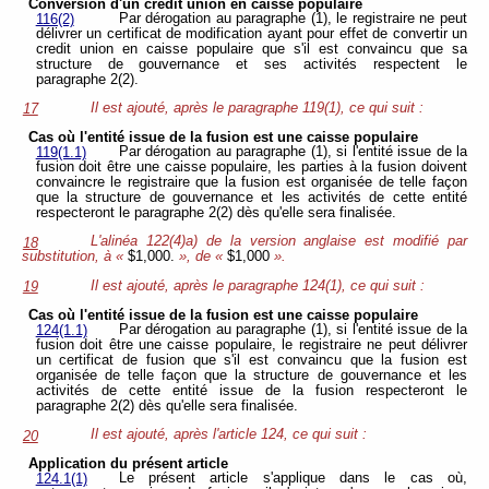
Conversion d'un credit union en caisse populaire
Par dérogation au paragraphe (1), le registraire ne peut
116(2)
délivrer un certificat de modification ayant pour effet de convertir un
credit union en caisse populaire que s'il est convaincu que sa
structure de gouvernance et ses activités respectent le
paragraphe 2(2).
Il est ajouté, après le paragraphe 119(1), ce qui suit :
17
Cas où l'entité issue de la fusion est une caisse populaire
Par dérogation au paragraphe (1), si l'entité issue de la
119(1.1)
fusion doit être une caisse populaire, les parties à la fusion doivent
convaincre le registraire que la fusion est organisée de telle façon
que la structure de gouvernance et les activités de cette entité
respecteront le paragraphe 2(2) dès qu'elle sera finalisée.
L'alinéa 122(4)a) de la version anglaise est modifié par
18
substitution, à «
$1,000.
», de «
$1,000
».
Il est ajouté, après le paragraphe 124(1), ce qui suit :
19
Cas où l'entité issue de la fusion est une caisse populaire
Par dérogation au paragraphe (1), si l'entité issue de la
124(1.1)
fusion doit être une caisse populaire, le registraire ne peut délivrer
un certificat de fusion que s'il est convaincu que la fusion est
organisée de telle façon que la structure de gouvernance et les
activités de cette entité issue de la fusion respecteront le
paragraphe 2(2) dès qu'elle sera finalisée.
Il est ajouté, après l'article 124, ce qui suit :
20
Application du présent article
Le présent article s'applique dans le cas où,
124.1(1)