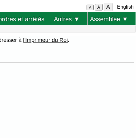
A
English
A
A
ordres et arrêtés
Autres ▼
Assemblée ▼
adresser à
l'Imprimeur du Roi
.