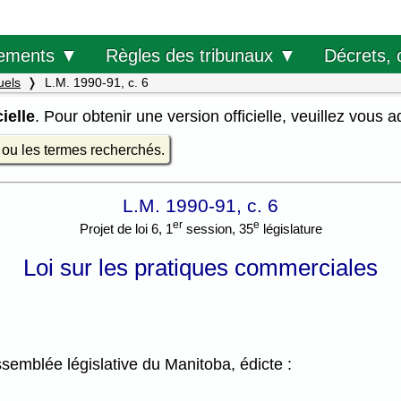
Décrets, 
ements ▼
Règles des tribunaux ▼
uels
L.M. 1990-91, c. 6
ielle
. Pour obtenir une version officielle, veuillez vous 
e ou les termes recherchés.
L.M. 1990-91, c. 6
er
e
Projet de loi 6, 1
session, 35
législature
Loi sur les pratiques commerciales
emblée législative du Manitoba, édicte :