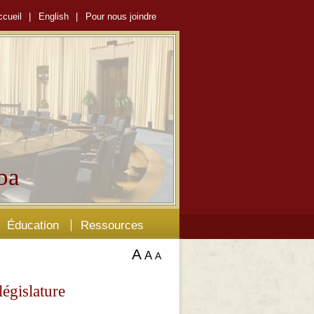
ccueil
|
English
|
Pour nous joindre
ba
Éducation
Ressources
A
A
A
égislature