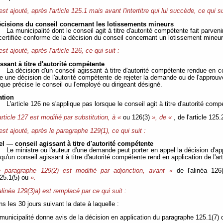
 est ajouté, après l'article 125.1 mais avant l'intertitre qui lui succède, ce qui su
écisions du conseil concernant les lotissements mineurs
La municipalité dont le conseil agit à titre d'autorité compétente fait parven
certifiée conforme de la décision du conseil concernant un lotissement mineur
 est ajouté, après l'article 126, ce qui suit :
ssant à titre d'autorité compétente
La décision d'un conseil agissant à titre d'autorité compétente rendue en c
re une décision de l'autorité compétente de rejeter la demande ou de l'approu
que précise le conseil ou l'employé ou dirigeant désigné.
ation
L'article 126 ne s'applique pas lorsque le conseil agit à titre d'autorité comp
article 127 est modifié par substitution, à «
ou 126(3)
», de «
, de l'article 12
 est ajouté, après le paragraphe 129(1), ce qui suit :
el — conseil agissant à titre d'autorité compétente
Le ministre ou l'auteur d'une demande peut porter en appel la décision d'a
qu'un conseil agissant à titre d'autorité compétente rend en application de l'ar
e paragraphe 129(2) est modifié par adjonction, avant «
de l'alinéa 12
25.1(5) ou
».
alinéa 129(3)a) est remplacé par ce qui suit :
ns les 30 jours suivant la date à laquelle :
a municipalité donne avis de la décision en application du paragraphe 125.1(7) o