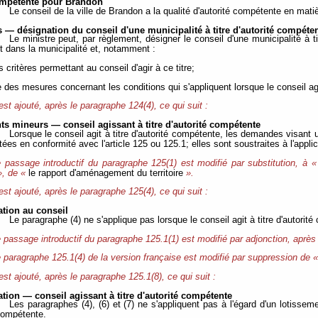
ompétente pour Brandon
Le conseil de la ville de Brandon a la qualité d'autorité compétente en mat
— désignation du conseil d'une municipalité à titre d'autorité compéte
Le ministre peut, par règlement, désigner le conseil d'une municipalité à t
t dans la municipalité et, notamment :
es critères permettant au conseil d'agir à ce titre;
e des mesures concernant les conditions qui s'appliquent lorsque le conseil agit
 est ajouté, après le paragraphe 124(4), ce qui suit :
s mineurs — conseil agissant à titre d'autorité compétente
Lorsque le conseil agit à titre d'autorité compétente, les demandes visant
itées en conformité avec l'article 125 ou 125.1; elles sont soustraites à l'appli
 passage introductif du paragraphe 125(1) est modifié par substitution, à 
, de «
le rapport d'aménagement du territoire
».
 est ajouté, après le paragraphe 125(4), ce qui suit :
ation au conseil
Le paragraphe (4) ne s'applique pas lorsque le conseil agit à titre d'autorit
 passage introductif du paragraphe 125.1(1) est modifié par adjonction, après
 paragraphe 125.1(4) de la version française est modifié par suppression de 
 est ajouté, après le paragraphe 125.1(8), ce qui suit :
tion — conseil agissant à titre d'autorité compétente
Les paragraphes (4), (6) et (7) ne s'appliquent pas à l'égard d'un lotisseme
 compétente.