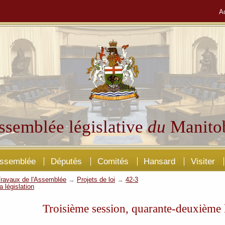
A
ssemblée législative
du
Manito
Assemblée
Députés
Comités
Hansard
Visiter
ravaux de l'Assemblée
→
Projets de loi
→
42-3
a législation
Troisième session, quarante-deuxième l