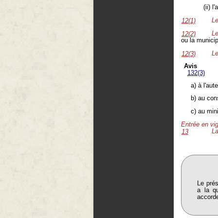
(ii) 
Le
12(1)
Le
12(2)
ou la municip
Le
12(3)
Avis
132(3)
a) à l'au
b) au cons
c) au mini
Entrée en vi
La
13
Le prés
a la q
accorde