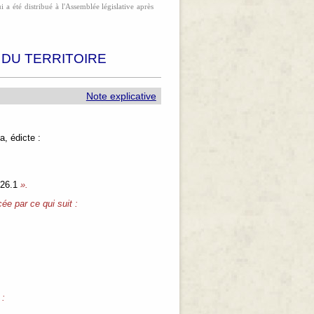
 a été distribué à l'Assemblée législative après
 DU TERRITOIRE
Note explicative
, édicte :
26.1
».
ée par ce qui suit :
 :