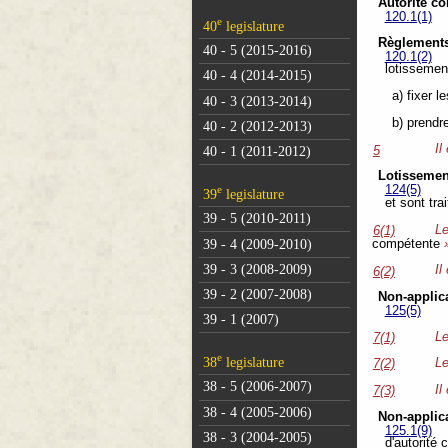
Autorité c
120.1(1)
e
40
legislature
Règlements 
40 - 5 (2015-2016)
120.1(2)
lotissemen
40 - 4 (2014-2015)
a) fixer l
40 - 3 (2013-2014)
b) prendr
40 - 2 (2012-2013)
Il
5
40 - 1 (2011-2012)
Lotissement
e
124(5)
39
legislature
et sont tra
39 - 5 (2010-2011)
Le
6(1)
39 - 4 (2009-2010)
compétente
»
39 - 3 (2008-2009)
Il
6(2)
39 - 2 (2007-2008)
Non-applic
125(5)
39 - 1 (2007)
Le
7(1)
e
38
legislature
Le
7(2)
38 - 5 (2006-2007)
Il
7(3)
38 - 4 (2005-2006)
Non-applica
125.1(9)
38 - 3 (2004-2005)
d'autorité