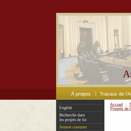
A
À propos
Travaux de l'
Accueil
→
T
English
Progrès de l
Recherche dans
les projets de loi
Session courante