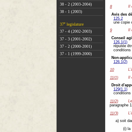
38 - 2 (2003-2004)
Il
8
38 - 1 (2003)
Avis des d
125.2
une copie 
e
37
legislature
Il
9
37 - 4 (2002-2003)
Conseil agi
37 - 3 (2001-2002)
126.1(1)
réputée êt
37 - 2 (2000-2001)
conditions 
37 - 1 (1999-2000)
Non-applic
126.1(2)
L'
10
Il
11(1)
Droit d'app
129(1.1)
conditions 
L
11(2)
paragraphe 1
L'
11(3)
a) soit da
(i) l