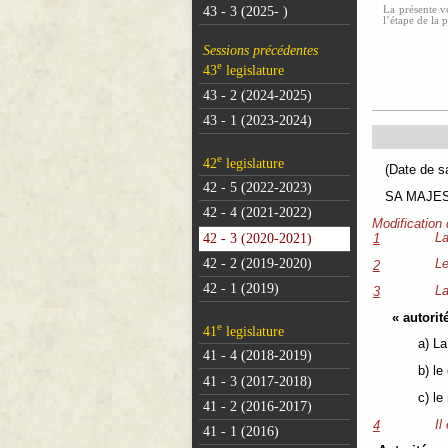
La présente ve
43 - 3 (2025- )
l’étape de la 
Sessions précédentes
e
43
legislature
43 - 2 (2024-2025)
43 - 1 (2023-2024)
e
42
legislature
(Dat
42 - 5 (2022-2023)
SA MAJESTÉ
42 - 4 (2021-2022)
Modification
42 - 3 (2020-2021)
La
1
42 - 2 (2019-2020)
Le
2
42 - 1 (2019)
La
3
« autori
e
41
legislature
a) La
41 - 4 (2018-2019)
b) le 
41 - 3 (2017-2018)
c) le
41 - 2 (2016-2017)
Il
4
41 - 1 (2016)