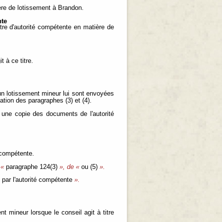
ière de lotissement à Brandon.
nte
itre d'autorité compétente en matière de
 à ce titre.
 un lotissement mineur lui sont envoyées
cation des paragraphes (3) et (4).
«
une copie des documents de l'autorité
é compétente.
 «
paragraphe 124(3)
», de «
ou (5)
».
«
par l'autorité compétente
».
nt mineur lorsque le conseil agit à titre