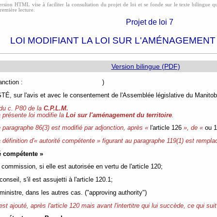
rsion HTML vise à faciliter la consultation du projet de loi et se fonde sur le texte bilingue qui
première lecture.
Projet de loi 7
LOI MODIFIANT LA LOI SUR L'AMÉNAGEMENT
Version bilingue (PDF)
e de sanction : )
, sur l'avis et avec le consentement de l'Assemblée législative du Manitoba
 du c. P80 de la
C.P.L.M.
 présente loi modifie la
Loi sur l'aménagement du territoire
.
 paragraphe 86(3) est modifié par adjonction, après «
l'article 126
», de «
ou 1
 définition d'« autorité compétente » figurant au paragraphe 119(1) est remplac
té compétente »
 commission, si elle est autorisée en vertu de l'article 120;
conseil, s'il est assujetti à l'article 120.1;
 ministre, dans les autres cas. ("approving authority")
 est ajouté, après l'article 120 mais avant l'intertitre qui lui succède, ce qui suit