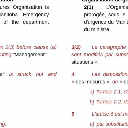
es Organization is
2(1)
L'Organis
anitoba Emergency
prorogée, sous le 
 of the department
d'urgence du Manito
du ministre.
n 2(3) before clause (a)
3(2)
Le paragraphe 
uting "
Management
".
sont modifiés par substi
situations
».
s
" is struck out and
4
Les dispositio
«
des mesures
», de «
de
a)
l'article 2.1, 
b)
l'article 2.2, 
5
L'article 6 est m
ng:
a)
par substitutio