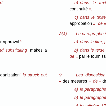
nd
b)
dans le tex
continuité
»;
c)
dans le texte
approbation
», de 
8(3)
Le paragraphe 8
or approval
";
a)
dans le titre, 
nd substituting "
makes a
b)
dans le texte,
de «
par le fournis
ganization
" is struck out
9
Les dispositio
«
des mesures
», de «
de
a)
le paragraphe
b)
le paragraphe
c)
les alinéas 17