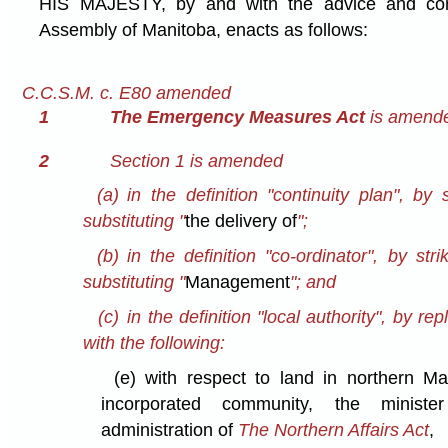
HIS MAJESTY, by and with the advice and cons
Assembly of Manitoba, enacts as follows:
C.C.S.M. c. E80 amended
1
The Emergency Measures Act
is amended
2
Section 1 is amended
(a)
in the definition "continuity plan", by s
substituting "
the delivery of
";
(b)
in the definition "co-ordinator", by stri
substituting "
Management
"; and
(c)
in the definition "local authority", by rep
with the following:
(e)
with respect to land in northern Ma
incorporated community, the ministe
administration of
The Northern Affairs Act
,