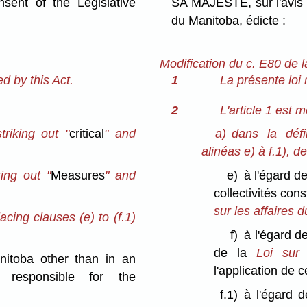
ent of the Legislative
SA MAJESTÉ, sur l'avis 
du Manitoba, édicte :
Modification du c. E80 de 
 by this Act.
1
La présente loi 
2
L'article 1 est m
triking out "
critical
" and
a)
dans la défin
alinéas e) à f.1), de
king out "
Measures
" and
e)
à l'égard d
collectivités con
sur les affaires 
lacing clauses (e) to (f.1)
f)
à l'égard d
de la
Loi sur 
nitoba other than in an
l'application de ce
r responsible for the
f.1)
à l'égard 