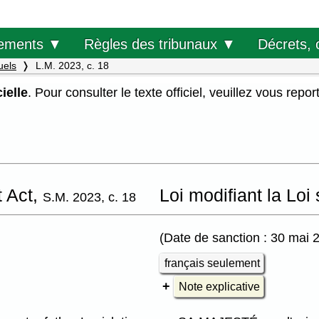
Décrets, 
ements ▼
Règles des tribunaux ▼
uels
L.M. 2023, c. 18
ielle
. Pour consulter le texte officiel, veuillez vous repor
 Act,
Loi modifiant la Lo
S.M. 2023, c. 18
(Date de sanction : 30 mai 
français seulement
Note explicative