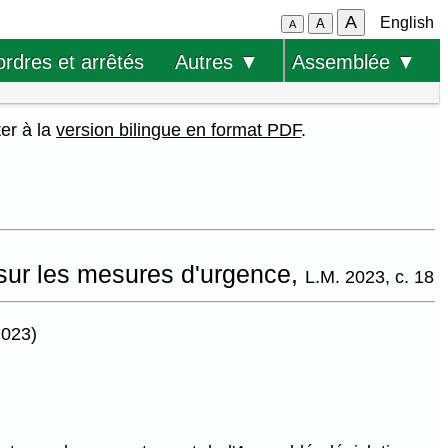
A
English
A
A
ordres et arrêtés
Autres ▼
Assemblée ▼
ter à la
version bilingue en format PDF
.
i sur les mesures d'urgence,
L.M. 2023, c. 18
2023)