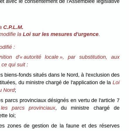
et avec le consentement de l'Assemblée législative
la
C.P.L.M.
modifie la
Loi sur les mesures d'urgence
.
odifié :
ition d'« autorité locale », par substitution, aux
 ce qui suit :
es biens-fonds situés dans le Nord, à l'exclusion des
stituées, du ministre chargé de l'application de la
Loi
du Nord
;
es parcs provinciaux désignés en vertu de l'article 7
les parcs provinciaux
, du ministre chargé de
tte loi;
des zones de gestion de la faune et des réserves