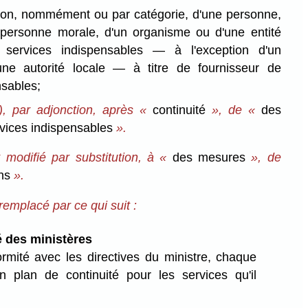
tion, nommément ou par catégorie, d'une personne,
ersonne morale, d'un organisme ou d'une entité
s services indispensables — à l'exception d'un
une autorité locale — à titre de fournisseur de
nsables;
3), par adjonction, après «
continuité
», de «
des
rvices indispensables
».
t modifié par substitution, à «
des mesures
», de
ons
».
 remplacé par ce qui suit :
é des ministères
mité avec les directives du ministre, chaque
un plan de continuité pour les services qu'il