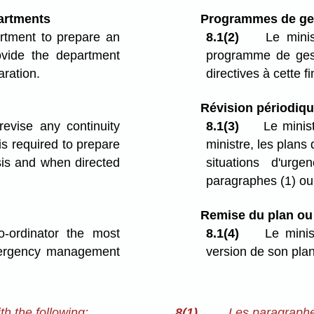
artments
Programmes de ges
rtment to prepare an
8.1(2)
Le minist
ide the department
programme de gest
aration.
directives à cette fi
Révision périodiq
vise any continuity
8.1(3)
Le minist
s required to prepare
ministre, les plans
sis and when directed
situations d'urg
paragraphes (1) ou 
Remise du plan o
-ordinator the most
8.1(4)
Le minis
emergency management
version de son pl
h the following:
8(1)
Les paragraphes