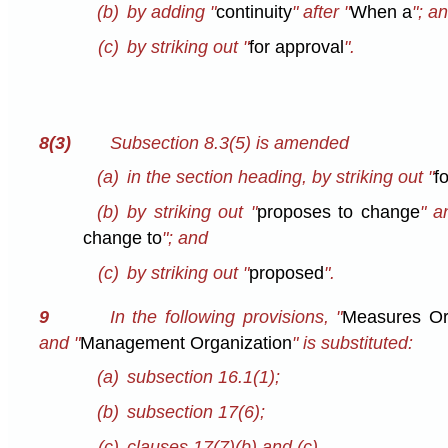
(b)
by adding "
continuity
" after "
When a
"; a
(c)
by striking out "
for approval
".
8(3)
Subsection 8.3(5) is amended
(a)
in the section heading, by striking out "
f
(b)
by striking out "
proposes to change
" a
change to
"; and
(c)
by striking out "
proposed
".
9
In the following provisions, "
Measures Or
and "
Management Organization
" is substituted:
(a)
subsection 16.1(1);
(b)
subsection 17(6);
(c)
clauses 17(7)⁠(b) and (c).