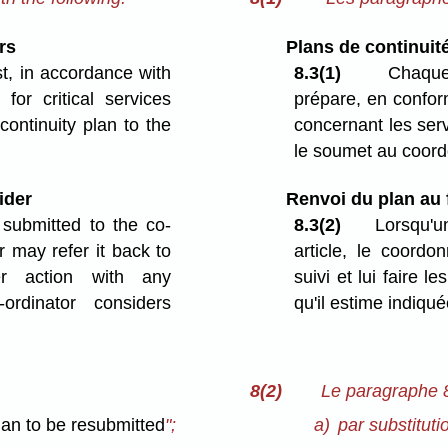
rs
Plans de continuit
st, in accordance with
8.3(1)
Chaque 
for critical services
prépare, en confor
continuity plan to the
concernant les ser
le soumet au coord
ider
Renvoi du plan au 
 submitted to the co-
8.3(2)
Lorsqu'un
r may refer it back to
article, le coordo
her action with any
suivi et lui faire 
ordinator considers
qu'il estime indiqué
8(2)
Le paragraphe 8
lan to be resubmitted
";
a)
par substitutio