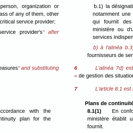
person, organization or
b.1)
la désigna
class of any of them, other
notamment une p
ritical service provider;
qui fournit de
ministère ou d'
 service provider's
" after
services indispe
b)
à l'alinéa b.
fournisseurs de se
easures
" and substituting
6
L'alinéa 7d) es
«
de gestion des situati
7
L'article 8.1 est
Plans de continuit
ccordance with the
8.1(1)
En confor
tinuity plan for the
ministère établit 
fournit.