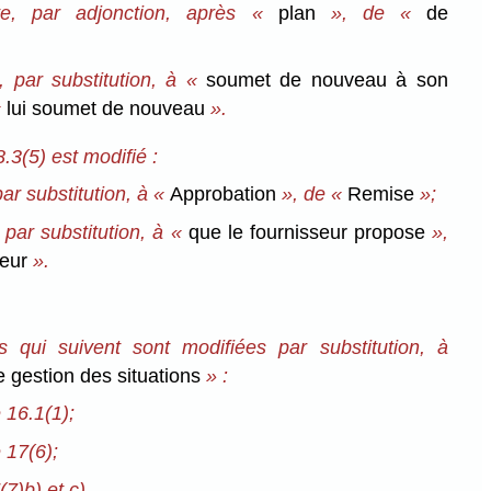
te, par adjonction, après «
plan
», de «
de
, par substitution, à «
soumet de nouveau à son
«
lui soumet de nouveau
».
.3(5) est modifié :
par substitution, à «
Approbation
», de «
Remise
»;
 par substitution, à «
que le fournisseur propose
»,
seur
».
ns qui suivent sont modifiées par substitution, à
 gestion des situations
» :
 16.1(1);
 17(6);
(7)b) et c).