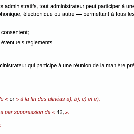
s administratifs, tout administrateur peut participer à u
honique, électronique ou autre — permettant à tous le
y consentent;
s éventuels règlements.
administrateur qui participe à une réunion de la manière p
de «
or
» à la fin des alinéas a), b), c) et e).
és par suppression de «
42,
».
: