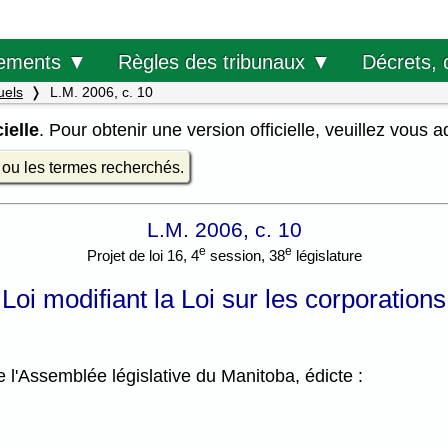
Décrets, 
ements ▼
Règles des tribunaux ▼
uels
L.M. 2006, c. 10
ielle
. Pour obtenir une version officielle, veuillez vous 
e ou les termes recherchés.
L.M. 2006, c. 10
e
e
Projet de loi 16, 4
session, 38
législature
Loi modifiant la Loi sur les corporations
l'Assemblée législative du Manitoba, édicte :