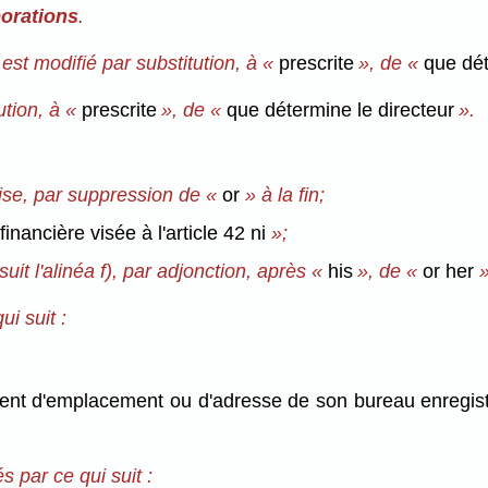
porations
.
est modifié par substitution, à «
prescrite
», de «
que dét
tion, à «
prescrite
», de «
que détermine le directeur
».
aise, par suppression de «
or
» à la fin;
 financière visée à l'article 42 ni
»;
uit l'alinéa f), par adjonction, après «
his
», de «
or her
»
i suit :
nt d'emplacement ou d'adresse de son bureau enregistré,
 par ce qui suit :