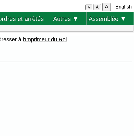
A
English
A
A
ordres et arrêtés
Autres ▼
Assemblée ▼
adresser à
l'Imprimeur du Roi
.