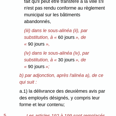
fait qu'il peut être transféré à la ville s'il
n'est pas rendu conforme au règlement
municipal sur les bâtiments
abandonnés,
(iii) dans le sous-alinéa (ii), par
substitution, à «
60 jours
», de
«
90 jours
»,
(iv) dans le sous-alinéa (iv), par
substitution, à «
30 jours
», de
«
90 jours
»;
b) par adjonction, après l'alinéa a), de ce
qui suit :
a.1) la délivrance des deuxièmes avis par
des employés désignés, y compris leur
forme et leur contenu;
5
Les articles 192 à 199 sont remplacés