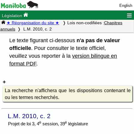
English
≡
Législation
★ Réorganisation du site ★
Lois non-codifiées :
Chapitres
annuels
L.M. 2010, c. 2
Le texte figurant ci-dessous
n'a pas de valeur
officielle
. Pour consulter le texte officiel,
veuillez vous reporter à la
version bilingue en
format PDF
.
La recherche n'affichera que les dispositions contenant le
ou les termes recherchés.
L.M. 2010, c. 2
e
e
Projet de loi 3, 4
session, 39
législature