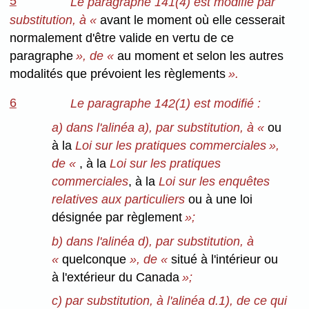
5
Le paragraphe 141(4) est modifié par
substitution, à «
avant le moment où elle cesserait
normalement d'être valide en vertu de ce
paragraphe
», de «
au moment et selon les autres
modalités que prévoient les règlements
».
6
Le paragraphe 142(1) est modifié :
a) dans l'alinéa a), par substitution, à «
ou
à la
Loi sur les pratiques commerciales »,
de «
, à la
Loi sur les pratiques
commerciales
, à la
Loi sur les enquêtes
relatives aux particuliers
ou à une loi
désignée par règlement
»;
b) dans l'alinéa d), par substitution, à
«
quelconque
», de «
situé à l'intérieur ou
à l'extérieur du Canada
»;
c) par substitution, à l'alinéa d.1), de ce qui