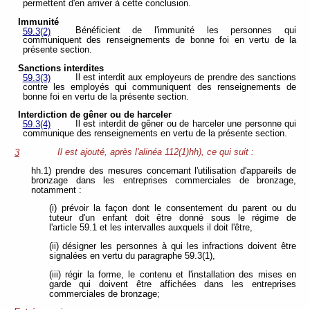
permettent d'en arriver à cette conclusion.
Immunité
Bénéficient de l'immunité les personnes qui
59.3(2)
communiquent des renseignements de bonne foi en vertu de la
présente section.
Sanctions interdites
Il est interdit aux employeurs de prendre des sanctions
59.3(3)
contre les employés qui communiquent des renseignements de
bonne foi en vertu de la présente section.
Interdiction de gêner ou de harceler
Il est interdit de gêner ou de harceler une personne qui
59.3(4)
communique des renseignements en vertu de la présente section.
Il est ajouté, après l'alinéa 112(1)hh), ce qui suit :
3
hh.1) prendre des mesures concernant l'utilisation d'appareils de
bronzage dans les entreprises commerciales de bronzage,
notamment :
(i) prévoir la façon dont le consentement du parent ou du
tuteur d'un enfant doit être donné sous le régime de
l'article 59.1 et les intervalles auxquels il doit l'être,
(ii) désigner les personnes à qui les infractions doivent être
signalées en vertu du paragraphe 59.3(1),
(iii) régir la forme, le contenu et l'installation des mises en
garde qui doivent être affichées dans les entreprises
commerciales de bronzage;