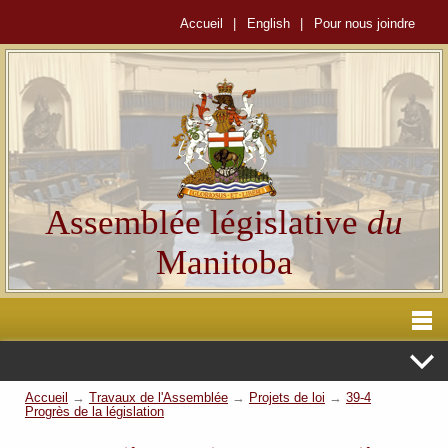
Accueil
|
English
|
Pour nous joindre
Assemblée législative
du
Manitoba
Accueil
→
Travaux de l'Assemblée
→
Projets de loi
→
39-4
Progrès de la législation