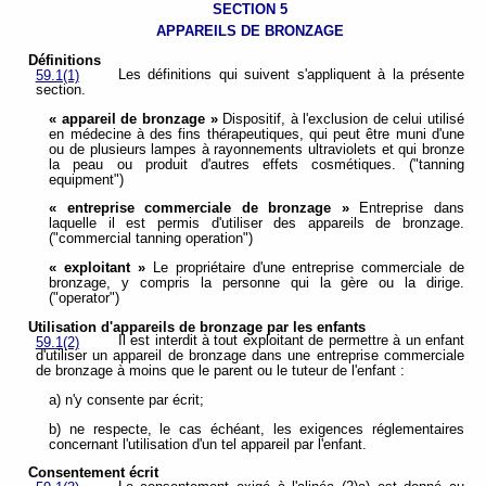
SECTION 5
APPAREILS DE BRONZAGE
Définitions
Les définitions qui suivent s'appliquent à la présente
59.1(1)
section.
« appareil de bronzage »
Dispositif, à l'exclusion de celui utilisé
en médecine à des fins thérapeutiques, qui peut être muni d'une
ou de plusieurs lampes à rayonnements ultraviolets et qui bronze
la peau ou produit d'autres effets cosmétiques. ("tanning
equipment")
« entreprise commerciale de bronzage »
Entreprise dans
laquelle il est permis d'utiliser des appareils de bronzage.
("commercial tanning operation")
« exploitant »
Le propriétaire d'une entreprise commerciale de
bronzage, y compris la personne qui la gère ou la dirige.
("operator")
Utilisation d'appareils de bronzage par les enfants
Il est interdit à tout exploitant de permettre à un enfant
59.1(2)
d'utiliser un appareil de bronzage dans une entreprise commerciale
de bronzage à moins que le parent ou le tuteur de l'enfant :
a) n'y consente par écrit;
b) ne respecte, le cas échéant, les exigences réglementaires
concernant l'utilisation d'un tel appareil par l'enfant.
Consentement écrit