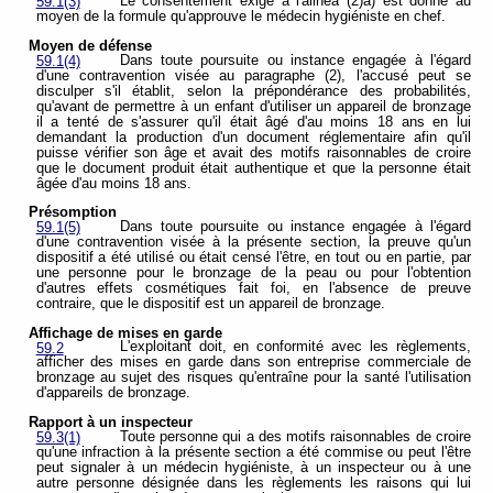
Le consentement exigé à l'alinéa (2)a) est donné au
59.1(3)
moyen de la formule qu'approuve le médecin hygiéniste en chef.
Moyen de défense
Dans toute poursuite ou instance engagée à l'égard
59.1(4)
d'une contravention visée au paragraphe (2), l'accusé peut se
disculper s'il établit, selon la prépondérance des probabilités,
qu'avant de permettre à un enfant d'utiliser un appareil de bronzage
il a tenté de s'assurer qu'il était âgé d'au moins 18 ans en lui
demandant la production d'un document réglementaire afin qu'il
puisse vérifier son âge et avait des motifs raisonnables de croire
que le document produit était authentique et que la personne était
âgée d'au moins 18 ans.
Présomption
Dans toute poursuite ou instance engagée à l'égard
59.1(5)
d'une contravention visée à la présente section, la preuve qu'un
dispositif a été utilisé ou était censé l'être, en tout ou en partie, par
une personne pour le bronzage de la peau ou pour l'obtention
d'autres effets cosmétiques fait foi, en l'absence de preuve
contraire, que le dispositif est un appareil de bronzage.
Affichage de mises en garde
L'exploitant doit, en conformité avec les règlements,
59.2
afficher des mises en garde dans son entreprise commerciale de
bronzage au sujet des risques qu'entraîne pour la santé l'utilisation
d'appareils de bronzage.
Rapport à un inspecteur
Toute personne qui a des motifs raisonnables de croire
59.3(1)
qu'une infraction à la présente section a été commise ou peut l'être
peut signaler à un médecin hygiéniste, à un inspecteur ou à une
autre personne désignée dans les règlements les raisons qui lui