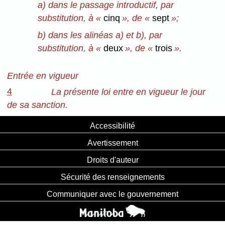
a) dans le passage introductif, par
substitution, à «
cinq
», de «
sept
»;
b) dans les alinéas a) et b), par
substitution, à «
deux
», de «
trois
».
Entrée en vigueur
4
La présente loi entre en vigueur le jour
de sa sanction.
Accessibilité
Avertissement
Droits d'auteur
Sécurité des renseignements
Communiquer avec le gouvernement