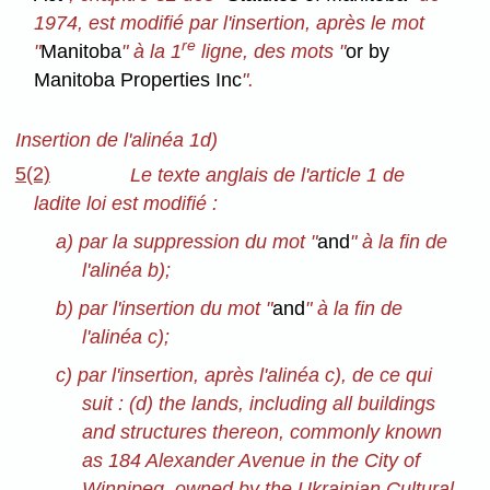
1974, est modifié par l'insertion, après le mot
re
"
Manitoba
" à la 1
ligne, des mots "
or by
Manitoba Properties Inc
".
Insertion de l'alinéa 1d)
5(2)
Le texte anglais de l'article 1 de
ladite loi est modifié :
a) par la suppression du mot "
and
" à la fin de
l'alinéa b);
b) par l'insertion du mot "
and
" à la fin de
l'alinéa c);
c) par l'insertion, après l'alinéa c), de ce qui
suit : (d) the lands, including all buildings
and structures thereon, commonly known
as 184 Alexander Avenue in the City of
Winnipeg, owned by the Ukrainian Cultural