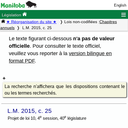
English
≡
Législation
★ Réorganisation du site ★
Lois non-codifiées :
Chapitres
annuels
L.M. 2015, c. 25
Le texte figurant ci-dessous
n'a pas de valeur
officielle
. Pour consulter le texte officiel,
veuillez vous reporter à la
version bilingue en
format PDF
.
La recherche n'affichera que les dispositions contenant le
ou les termes recherchés.
L.M. 2015, c. 25
e
e
Projet de loi 10, 4
session, 40
législature