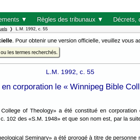
Décrets, 
ements ▼
Règles des tribunaux ▼
uels
L.M. 1992, c. 55
ielle
. Pour obtenir une version officielle, veuillez vous 
e ou les termes recherchés.
L.M. 1992, c. 55
nt en corporation le « Winnipeg Bible C
llege of Theology» a été constitué en corporation en 
, c. 102 des «S.M. 1948» et que son nom est, par la sui
ogical Seminary» a été prorogé à titre de personne mor