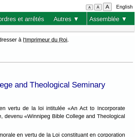
A
English
A
A
ordres et arrêtés
Autres ▼
Assemblée ▼
adresser à
l'Imprimeur du Roi
.
ollege and Theological Seminary
vertu de la loi intitulée «An Act to Incorporate
te, devenu «Winnipeg Bible College and Theological
ale en vertu de la Loi constituant en corporation