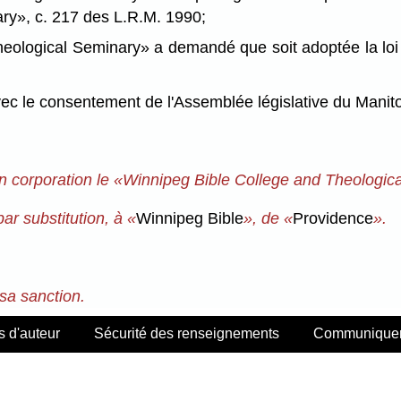
ry», c. 217 des L.R.M. 1990;
ogical Seminary» a demandé que soit adoptée la loi én
le consentement de l'Assemblée législative du Manitob
 en corporation le «Winnipeg Bible College and Theologic
 par substitution, à «
Winnipeg Bible
», de «
Providence
».
 sa sanction.
s d'auteur
Sécurité des renseignements
Communiquer