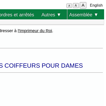
A
English
A
A
ordres et arrêtés
Autres ▼
Assemblée ▼
adresser à
l'Imprimeur du Roi
.
LES COIFFEURS POUR DAMES