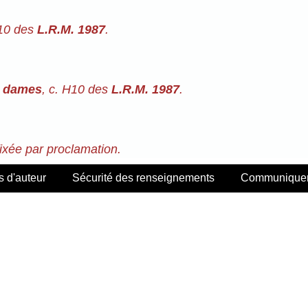
B10 des
L.R.M. 1987
.
r dames
, c. H10 des
L.R.M. 1987
.
fixée par proclamation.
s d'auteur
Sécurité des renseignements
Communiquer