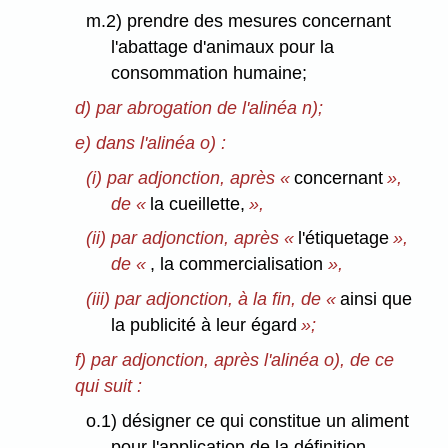
m.2) prendre des mesures concernant
l'abattage d'animaux pour la
consommation humaine;
d) par abrogation de l'alinéa n);
e) dans l'alinéa o) :
(i) par adjonction, après «
concernant
»,
de «
la cueillette,
»,
(ii) par adjonction, après «
l'étiquetage
»,
de «
,
la commercialisation
»,
(iii) par adjonction, à la fin, de «
ainsi que
la publicité à leur égard
»;
f) par adjonction, après l'alinéa o), de ce
qui suit :
o.1) désigner ce qui constitue un aliment
pour l'application de la définition