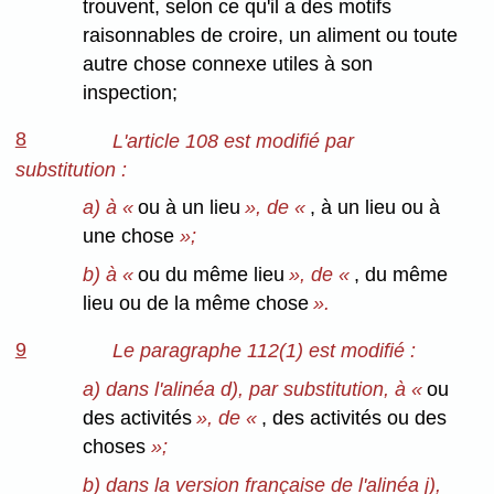
trouvent, selon ce qu'il a des motifs
raisonnables de croire, un aliment ou toute
autre chose connexe utiles à son
inspection;
8
L'article 108 est modifié par
substitution :
a) à «
ou à un lieu
», de «
, à un lieu ou à
une chose
»;
b) à «
ou du même lieu
», de «
, du même
lieu ou de la même chose
».
9
Le paragraphe 112(1) est modifié :
a) dans l'alinéa d), par substitution, à «
ou
des activités
», de «
, des activités ou des
choses
»;
b) dans la version française de l'alinéa j),