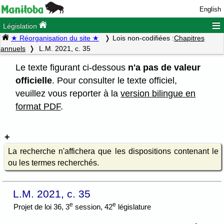
English
≡
Législation
★ Réorganisation du site ★
Lois non-codifiées :
Chapitres
annuels
L.M. 2021, c. 35
Le texte figurant ci-dessous
n'a pas de valeur
officielle
. Pour consulter le texte officiel,
veuillez vous reporter à la
version bilingue en
format PDF
.
La recherche n'affichera que les dispositions contenant le
ou les termes recherchés.
L.M. 2021, c. 35
e
e
Projet de loi 36, 3
session, 42
législature