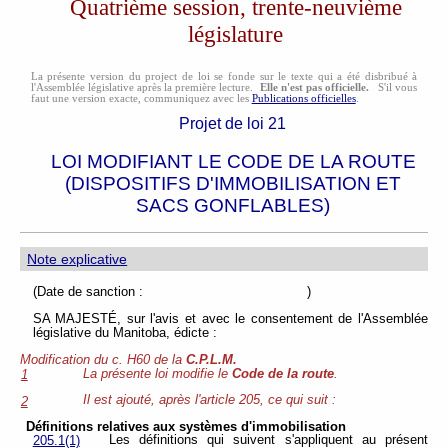
Quatrième session, trente-neuvième
législature
La présente version du project de loi se fonde sur le texte qui a été disbribué à
l'Assemblée législative après la première lecture.
Elle n'est pas officielle.
S'il vous
faut une version exacte, communiquez avec les
Publications officielles
.
Projet de loi 21
LOI MODIFIANT LE CODE DE LA ROUTE
(DISPOSITIFS D'IMMOBILISATION ET
SACS GONFLABLES)
Note explicative
(Date de sanction : )
SA MAJESTÉ, sur l'avis et avec le consentement de l'Assemblée
législative du Manitoba, édicte :
Modification du c. H60 de la
C.P.L.M.
La présente loi modifie le
Code de la route
.
1
Il est ajouté, après l'article 205, ce qui suit :
2
Définitions relatives aux systèmes d'immobilisation
Les définitions qui suivent s'appliquent au présent
205.1(1)