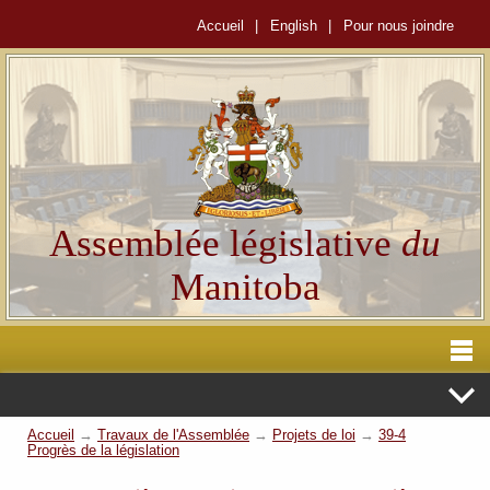
Accueil
|
English
|
Pour nous joindre
Assemblée législative
du
Manitoba
Accueil
→
Travaux de l'Assemblée
→
Projets de loi
→
39-4
Progrès de la législation