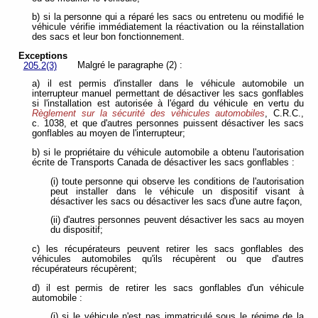
b) si la personne qui a réparé les sacs ou entretenu ou modifié le
véhicule vérifie immédiatement la réactivation ou la réinstallation
des sacs et leur bon fonctionnement.
Exceptions
Malgré le paragraphe (2) :
205.2(3)
a) il est permis d'installer dans le véhicule automobile un
interrupteur manuel permettant de désactiver les sacs gonflables
si l'installation est autorisée à l'égard du véhicule en vertu du
Règlement sur la sécurité des véhicules automobiles
, C.R.C.,
c. 1038, et que d'autres personnes puissent désactiver les sacs
gonflables au moyen de l'interrupteur;
b) si le propriétaire du véhicule automobile a obtenu l'autorisation
écrite de Transports Canada de désactiver les sacs gonflables :
(i) toute personne qui observe les conditions de l'autorisation
peut installer dans le véhicule un dispositif visant à
désactiver les sacs ou désactiver les sacs d'une autre façon,
(ii) d'autres personnes peuvent désactiver les sacs au moyen
du dispositif;
c) les récupérateurs peuvent retirer les sacs gonflables des
véhicules automobiles qu'ils récupèrent ou que d'autres
récupérateurs récupèrent;
d) il est permis de retirer les sacs gonflables d'un véhicule
automobile :
(i) si le véhicule n'est pas immatriculé sous le régime de la