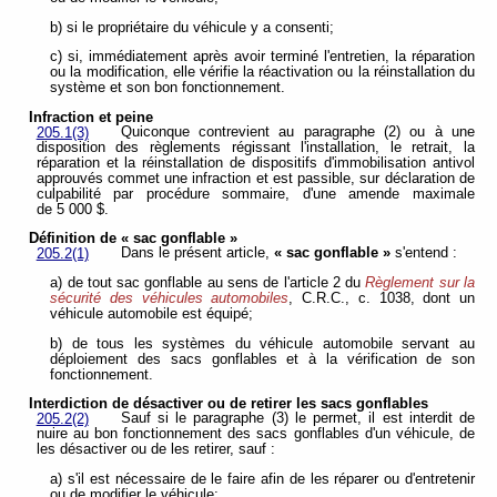
b) si le propriétaire du véhicule y a consenti;
c) si, immédiatement après avoir terminé l'entretien, la réparation
ou la modification, elle vérifie la réactivation ou la réinstallation du
système et son bon fonctionnement.
Infraction et peine
Quiconque contrevient au paragraphe (2) ou à une
205.1(3)
disposition des règlements régissant l'installation, le retrait, la
réparation et la réinstallation de dispositifs d'immobilisation antivol
approuvés commet une infraction et est passible, sur déclaration de
culpabilité par procédure sommaire, d'une amende maximale
de 5 000 $.
Définition de « sac gonflable »
Dans le présent article,
« sac gonflable »
s'entend :
205.2(1)
a) de tout sac gonflable au sens de l'article 2 du
Règlement sur la
sécurité des véhicules automobiles
, C.R.C., c. 1038, dont un
véhicule automobile est équipé;
b) de tous les systèmes du véhicule automobile servant au
déploiement des sacs gonflables et à la vérification de son
fonctionnement.
Interdiction de désactiver ou de retirer les sacs gonflables
Sauf si le paragraphe (3) le permet, il est interdit de
205.2(2)
nuire au bon fonctionnement des sacs gonflables d'un véhicule, de
les désactiver ou de les retirer, sauf :
a) s'il est nécessaire de le faire afin de les réparer ou d'entretenir
ou de modifier le véhicule;