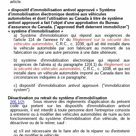
article.
« dispositif d'immobilisation antivol approuvé » Système
d'immobilisation électronique destiné aux véhicules
automobiles et dont l'utilisation au Canada à titre de système
antivol approuvé a fait l'objet d'une approbation du Bureau
d'assurance du Canada. ("approved theft deterrent immobilizer")
« système d'immobilisation »
a) Système d'immobilisation qui répond aux exigences de
l'article 114 de l'annexe IV du
Règlement sur la sécurité des
véhicules automobiles
, C.R.C., c. 1038, qu'il ait été installé dans
le véhicule automobile par son fabricant au moment de sa
fabrication ou par une autre personne à une date ultérieure;
b) système d'immobilisation électronique qui répond aux
exigences de l'alinéa a) du paragraphe 12(4.1) du
Règlement sur
la sécurité des véhicules automobiles
, C.R.C., c. 1038, et qui est
installé dans un véhicule automobile importé au Canada dans les
circonstances indiquées à ce paragraphe;
c) dispositif d'immobilisation antivol approuvé. ("immobilization
system")
Désactivation ou retrait du système d'immobilisation
Sous réserve des règlements d'application du présent
205.1(2)
code qui portent sur les dispositifs d'immobilisation antivol
approuvés, il est interdit à toute personne dont l'entreprise consiste
à entretenir ou à modifier des véhicules automobiles de nuire au bon
fonctionnement du système d'immobilisation d'un véhicule, de le
désactiver ou de le retirer, sauf :
a) s'il est nécessaire de le faire afin de le réparer ou d'entretenir
ou de modifier le véhicule;