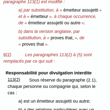
paragraphe 113(1) est modifié :
a) par substitution, à «
émetteur assujetti
»
et à «
émetteur
», à chaque occurrence,
de «
émetteur assujetti ou autre
»;
b) dans la version anglaise, par
substitution, à «
proves that,
», de
«
proves that
».
6(2)
Les paragraphes 113(2) à (5) sont
remplacés par ce qui suit :
Responsabilité pour divulgation interdite
113(2)
Sous réserve du paragraphe (2.1),
chaque personne ou compagnie qui, selon le
cas :
a) est un émetteur assujetti ou autre;
b) a des relations particulières avec un