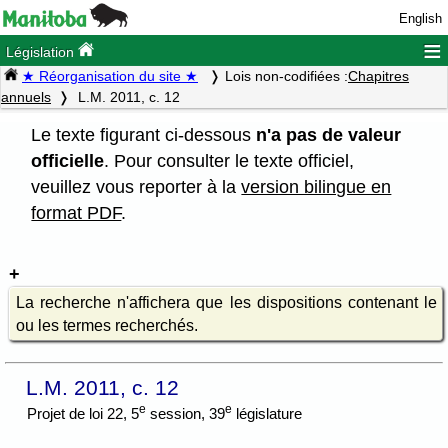
English
≡
Législation
★ Réorganisation du site ★
Lois non-codifiées :
Chapitres
annuels
L.M. 2011, c. 12
Le texte figurant ci-dessous
n'a pas de valeur
officielle
. Pour consulter le texte officiel,
veuillez vous reporter à la
version bilingue en
format PDF
.
La recherche n'affichera que les dispositions contenant le
ou les termes recherchés.
L.M. 2011, c. 12
e
e
Projet de loi 22, 5
session, 39
législature