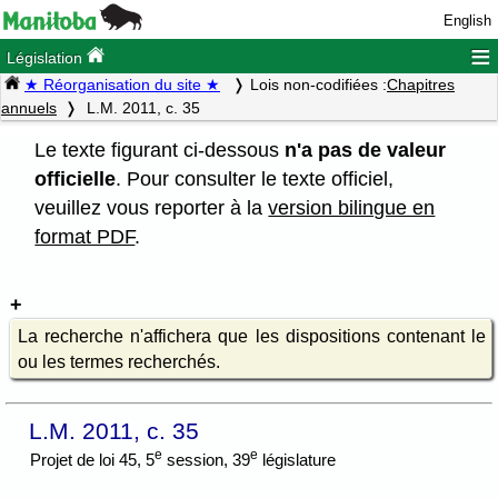
English
≡
Législation
★ Réorganisation du site ★
Lois non-codifiées :
Chapitres
annuels
L.M. 2011, c. 35
Le texte figurant ci-dessous
n'a pas de valeur
officielle
. Pour consulter le texte officiel,
veuillez vous reporter à la
version bilingue en
format PDF
.
La recherche n'affichera que les dispositions contenant le
ou les termes recherchés.
L.M. 2011, c. 35
e
e
Projet de loi 45, 5
session, 39
législature