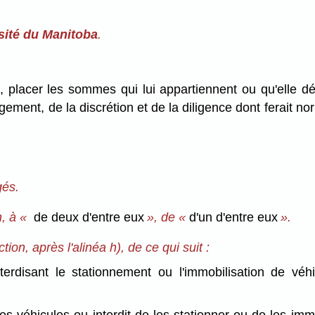
rsité du Manitoba
.
e, placer les sommes qui lui appartiennent ou qu'elle dét
gement, de la discrétion et de la diligence dont ferait 
gés.
on, à «
de deux d'entre eux
», de «
d'un d'entre eux
».
on, après l'alinéa h), de ce qui suit :
erdisant le stationnement ou l'immobilisation de véhic
 des véhicules ou interdit de les stationner ou de les im