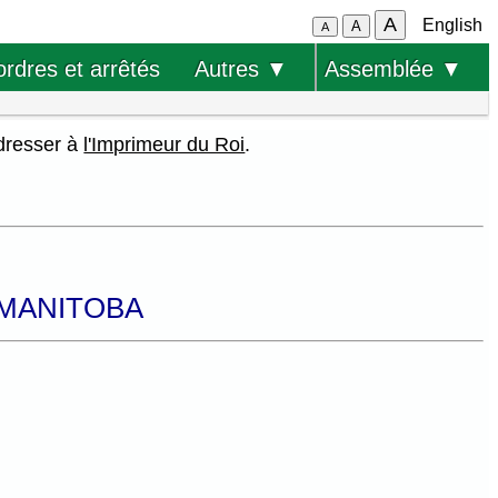
A
English
A
A
ordres et arrêtés
Autres ▼
Assemblée ▼
adresser à
l'Imprimeur du Roi
.
 MANITOBA