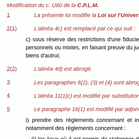
Modification du c. U60 de la
C.P.L.M.
1
La présente loi modifie la
Loi sur l'Unive
2(1)
L'alinéa 4c) est remplacé par ce qui suit :
c) sous réserve des restrictions d'une fiduci
personnels ou mixtes, en faisant preuve du ju
biens d'autrui;
2(2)
L'alinéa 4d) est abrogé.
3
Les paragraphes 6(2), (3) et (4) sont abro
4
L'alinéa 11(1)c) est modifié par substituti
5
Le paragraphe 16(1) est modifié par adjoncti
i) prendre des règlements concernant et int
notamment des règlements concernant :
(i) les lieux où il est permis de stationner