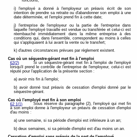
fonctions;
i) l'employé a donné à l'employeur un préavis écrit de son
intention de prendre sa retraite ou d'abandonner son emploi à une
date déterminée, et l'emploi prend fin à cette date;
j) l'entreprise de l'employeur ou la partie de l'entreprise dans
laquelle l'employé travaille est vendue ou transférée et celui-ci est
réembauché immédiatement dans la même entreprise à des
conditions qui, dans l'ensemble, correspondent au moins à celles
qui s'appliquaient à lui avant la vente ou le transfert;
k) d'autres circonstances prévues par règlement existent.
Cas où un séquestre-gérant met fin à l'emploi
Si un séquestre-gérant met fin à l'emploi de l'employé
62(2)
lorsqu'il prend le contrôle de l'entreprise de l'employeur, celui-ci est
réputé pour l'application de la présente section :
a) avoir mis fin à l'emploi;
b) avoir donné tout préavis de cessation d'emploi donné par le
séquestre-gérant.
Cas où l'employé met fin à son emploi
Sous réserve du paragraphe (2), l'employé qui met fin
62.1(1)
à son emploi donne à l'employeur un préavis de cessation d'emploi
d'au moins :
a) une semaine, si sa période d'emploi est inférieure à un an;
b) deux semaines, si sa période d'emploi est d'au moins un an.
Cessation d'emploi sans préavis de la part de l'employé