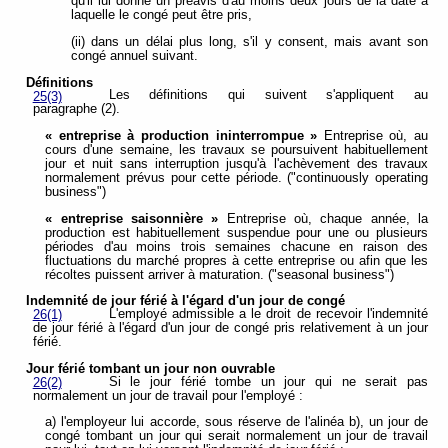
qu'il lui donne un préavis d'au moins deux jours de la date à
laquelle le congé peut être pris,
(ii) dans un délai plus long, s'il y consent, mais avant son
congé annuel suivant.
Définitions
Les définitions qui suivent s'appliquent au
25(3)
paragraphe (2).
« entreprise à production ininterrompue »
Entreprise où, au
cours d'une semaine, les travaux se poursuivent habituellement
jour et nuit sans interruption jusqu'à l'achèvement des travaux
normalement prévus pour cette période. ("continuously operating
business")
« entreprise saisonnière »
Entreprise où, chaque année, la
production est habituellement suspendue pour une ou plusieurs
périodes d'au moins trois semaines chacune en raison des
fluctuations du marché propres à cette entreprise ou afin que les
récoltes puissent arriver à maturation. ("seasonal business")
Indemnité de jour férié à l'égard d'un jour de congé
L'employé admissible a le droit de recevoir l'indemnité
26(1)
de jour férié à l'égard d'un jour de congé pris relativement à un jour
férié.
Jour férié tombant un jour non ouvrable
Si le jour férié tombe un jour qui ne serait pas
26(2)
normalement un jour de travail pour l'employé :
a) l'employeur lui accorde, sous réserve de l'alinéa b), un jour de
congé tombant un jour qui serait normalement un jour de travail