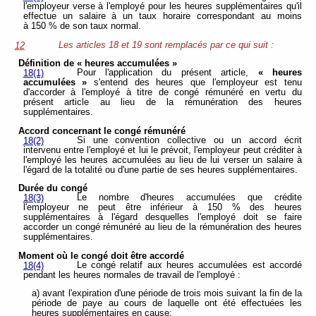
l'employeur verse à l'employé pour les heures supplémentaires qu'il
effectue un salaire à un taux horaire correspondant au moins
à 150 % de son taux normal.
Les articles 18 et 19 sont remplacés par ce qui suit :
12
Définition de « heures accumulées »
Pour l'application du présent article,
« heures
18(1)
accumulées »
s'entend des heures que l'employeur est tenu
d'accorder à l'employé à titre de congé rémunéré en vertu du
présent article au lieu de la rémunération des heures
supplémentaires.
Accord concernant le congé rémunéré
Si une convention collective ou un accord écrit
18(2)
intervenu entre l'employé et lui le prévoit, l'employeur peut créditer à
l'employé les heures accumulées au lieu de lui verser un salaire à
l'égard de la totalité ou d'une partie de ses heures supplémentaires.
Durée du congé
Le nombre d'heures accumulées que crédite
18(3)
l'employeur ne peut être inférieur à 150 % des heures
supplémentaires à l'égard desquelles l'employé doit se faire
accorder un congé rémunéré au lieu de la rémunération des heures
supplémentaires.
Moment où le congé doit être accordé
Le congé relatif aux heures accumulées est accordé
18(4)
pendant les heures normales de travail de l'employé :
a) avant l'expiration d'une période de trois mois suivant la fin de la
période de paye au cours de laquelle ont été effectuées les
heures supplémentaires en cause;