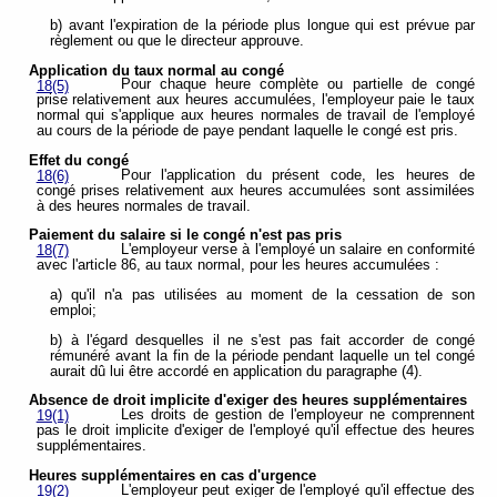
b) avant l'expiration de la période plus longue qui est prévue par
règlement ou que le directeur approuve.
Application du taux normal au congé
Pour chaque heure complète ou partielle de congé
18(5)
prise relativement aux heures accumulées, l'employeur paie le taux
normal qui s'applique aux heures normales de travail de l'employé
au cours de la période de paye pendant laquelle le congé est pris.
Effet du congé
Pour l'application du présent code, les heures de
18(6)
congé prises relativement aux heures accumulées sont assimilées
à des heures normales de travail.
Paiement du salaire si le congé n'est pas pris
L'employeur verse à l'employé un salaire en conformité
18(7)
avec l'article 86, au taux normal, pour les heures accumulées :
a) qu'il n'a pas utilisées au moment de la cessation de son
emploi;
b) à l'égard desquelles il ne s'est pas fait accorder de congé
rémunéré avant la fin de la période pendant laquelle un tel congé
aurait dû lui être accordé en application du paragraphe (4).
Absence de droit implicite d'exiger des heures supplémentaires
Les droits de gestion de l'employeur ne comprennent
19(1)
pas le droit implicite d'exiger de l'employé qu'il effectue des heures
supplémentaires.
Heures supplémentaires en cas d'urgence
L'employeur peut exiger de l'employé qu'il effectue des
19(2)