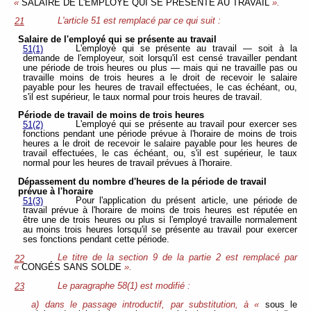
«
SALAIRE DE L'EMPLOYÉ QUI SE PRÉSENTE AU TRAVAIL
».
L'article 51 est remplacé par ce qui suit :
21
Salaire de l'employé qui se présente au travail
L'employé qui se présente au travail — soit à la
51(1)
demande de l'employeur, soit lorsqu'il est censé travailler pendant
une période de trois heures ou plus — mais qui ne travaille pas ou
travaille moins de trois heures a le droit de recevoir le salaire
payable pour les heures de travail effectuées, le cas échéant, ou,
s'il est supérieur, le taux normal pour trois heures de travail.
Période de travail de moins de trois heures
L'employé qui se présente au travail pour exercer ses
51(2)
fonctions pendant une période prévue à l'horaire de moins de trois
heures a le droit de recevoir le salaire payable pour les heures de
travail effectuées, le cas échéant, ou, s'il est supérieur, le taux
normal pour les heures de travail prévues à l'horaire.
Dépassement du nombre d'heures de la période de travail
prévue à l'horaire
Pour l'application du présent article, une période de
51(3)
travail prévue à l'horaire de moins de trois heures est réputée en
être une de trois heures ou plus si l'employé travaille normalement
au moins trois heures lorsqu'il se présente au travail pour exercer
ses fonctions pendant cette période.
Le titre de la section 9 de la partie 2 est remplacé par
22
«
CONGÉS SANS SOLDE
».
Le paragraphe 58(1) est modifié :
23
a) dans le passage introductif, par substitution, à «
sous le