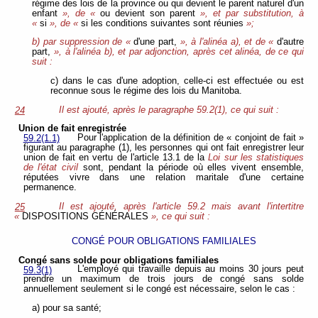
régime des lois de la province ou qui devient le parent naturel d'un
enfant
», de «
ou devient son parent
», et par substitution, à
«
si
», de «
si les conditions suivantes sont réunies
»;
b) par suppression de «
d'une part,
», à l'alinéa a), et de «
d'autre
part,
», à l'alinéa b), et par adjonction, après cet alinéa, de ce qui
suit :
c) dans le cas d'une adoption, celle-ci est effectuée ou est
reconnue sous le régime des lois du Manitoba.
Il est ajouté, après le paragraphe 59.2(1), ce qui suit :
24
Union de fait enregistrée
Pour l'application de la définition de « conjoint de fait »
59.2(1.1)
figurant au paragraphe (1), les personnes qui ont fait enregistrer leur
union de fait en vertu de l'article 13.1 de la
Loi sur les statistiques
de l'état civil
sont, pendant la période où elles vivent ensemble,
réputées vivre dans une relation maritale d'une certaine
permanence.
Il est ajouté, après l'article 59.2 mais avant l'intertitre
25
«
DISPOSITIONS GÉNÉRALES
», ce qui suit :
CONGÉ POUR OBLIGATIONS FAMILIALES
Congé sans solde pour obligations familiales
L'employé qui travaille depuis au moins 30 jours peut
59.3(1)
prendre un maximum de trois jours de congé sans solde
annuellement seulement si le congé est nécessaire, selon le cas :
a) pour sa santé;