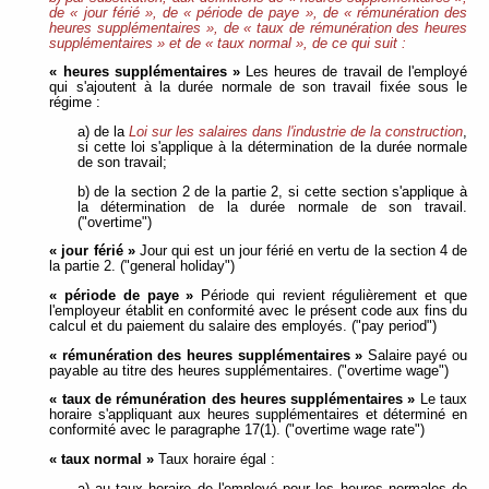
de « jour férié », de « période de paye », de « rémunération des
heures supplémentaires », de « taux de rémunération des heures
supplémentaires » et de « taux normal », de ce qui suit :
« heures supplémentaires »
Les heures de travail de l'employé
qui s'ajoutent à la durée normale de son travail fixée sous le
régime :
a) de la
Loi sur les salaires dans l'industrie de la construction
,
si cette loi s'applique à la détermination de la durée normale
de son travail;
b) de la section 2 de la partie 2, si cette section s'applique à
la détermination de la durée normale de son travail.
("overtime")
« jour férié »
Jour qui est un jour férié en vertu de la section 4 de
la partie 2. ("general holiday")
« période de paye »
Période qui revient régulièrement et que
l'employeur établit en conformité avec le présent code aux fins du
calcul et du paiement du salaire des employés. ("pay period")
« rémunération des heures supplémentaires »
Salaire payé ou
payable au titre des heures supplémentaires. ("overtime wage")
« taux de rémunération des heures supplémentaires »
Le taux
horaire s'appliquant aux heures supplémentaires et déterminé en
conformité avec le paragraphe 17(1). ("overtime wage rate")
« taux normal »
Taux horaire égal :
a) au taux horaire de l'employé pour les heures normales de