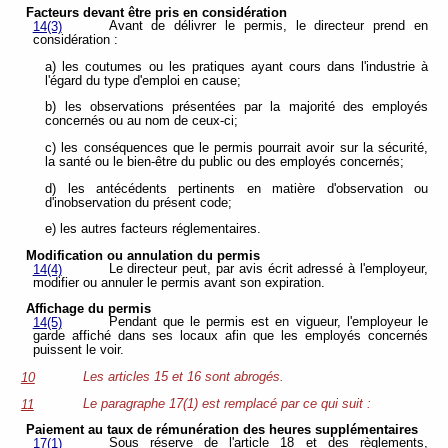
Facteurs devant être pris en considération
Avant de délivrer le permis, le directeur prend en
14(3)
considération :
a) les coutumes ou les pratiques ayant cours dans l'industrie à
l'égard du type d'emploi en cause;
b) les observations présentées par la majorité des employés
concernés ou au nom de ceux-ci;
c) les conséquences que le permis pourrait avoir sur la sécurité,
la santé ou le bien-être du public ou des employés concernés;
d) les antécédents pertinents en matière d'observation ou
d'inobservation du présent code;
e) les autres facteurs réglementaires.
Modification ou annulation du permis
Le directeur peut, par avis écrit adressé à l'employeur,
14(4)
modifier ou annuler le permis avant son expiration.
Affichage du permis
Pendant que le permis est en vigueur, l'employeur le
14(5)
garde affiché dans ses locaux afin que les employés concernés
puissent le voir.
Les articles 15 et 16 sont abrogés.
10
Le paragraphe 17(1) est remplacé par ce qui suit :
11
Paiement au taux de rémunération des heures supplémentaires
Sous réserve de l'article 18 et des règlements,
17(1)