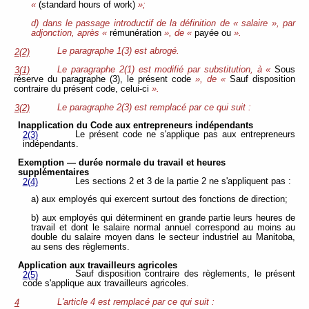
«
(standard hours of work)
»;
d) dans le passage introductif de la définition de « salaire », par
adjonction, après «
rémunération
», de «
payée ou
».
Le paragraphe 1(3) est abrogé.
2(2)
Le paragraphe 2(1) est modifié par substitution, à «
Sous
3(1)
réserve du paragraphe (3), le présent code
», de «
Sauf disposition
contraire du présent code, celui-ci
».
Le paragraphe 2(3) est remplacé par ce qui suit :
3(2)
Inapplication du Code aux entrepreneurs indépendants
Le présent code ne s'applique pas aux entrepreneurs
2(3)
indépendants.
Exemption — durée normale du travail et heures
supplémentaires
Les sections 2 et 3 de la partie 2 ne s'appliquent pas :
2(4)
a) aux employés qui exercent surtout des fonctions de direction;
b) aux employés qui déterminent en grande partie leurs heures de
travail et dont le salaire normal annuel correspond au moins au
double du salaire moyen dans le secteur industriel au Manitoba,
au sens des règlements.
Application aux travailleurs agricoles
Sauf disposition contraire des règlements, le présent
2(5)
code s'applique aux travailleurs agricoles.
L'article 4 est remplacé par ce qui suit :
4