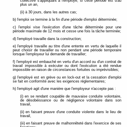
collective s'appliquant à l'employé, si cette période est d'au
plus un an,
(ii) à 30 jours, dans les autres cas;
b) l'emploi se termine à la fin d'une période d'emploi déterminée;
c) l'emploi vise l'exécution d'une tâche déterminée pour une
période maximale de 12 mois et cesse une fois la tâche terminée;
d) l'employé travaille dans la construction;
e) l'employé travaille au titre d'une entente en vertu de laquelle il
peut choisir de travailler ou non pendant une période temporaire
lorsque l'employeur lui demande de travailler;
f) l'employé est embauché en vertu d'un accord ou d'un contrat de
travail impossible à exécuter ou dont l'exécution a été rendue
impossible en raison de circonstances fortuites ou imprévisibles;
g) l'employé est en grève ou en lock-out et la cessation d'emploi
se fait en conformité avec les exigences réglementaires;
h) l'employé agit d'une manière que l'employeur n'accepte pas :
(i) en se rendant coupable de mauvaise conduite volontaire,
de désobéissance ou de négligence volontaire dans son
travail,
(ii) en faisant preuve d'une conduite violente dans le lieu de
travail,
(iii) en faisant preuve de malhonnêteté dans l'exercice de ses