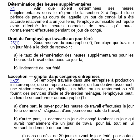
Détermination des heures supplémentaires
Afin que soient déterminées ses heures
24
supplémentaires sous le régime de la section 3 à l'égard d'une
période de paye au cours de laquelle un jour de congé lui a été
accordé relativement à un jour férié, l'employé admissible est réputé
avoir effectué les heures normales de travail qu'il aurait
normalement effectuées pendant ce jour de congé.
Droit de l'employé qui travaille un jour férié
Sous réserve du paragraphe (2), l'employé qui travaille
25(1)
un jour férié a le droit de recevoir :
a) le taux de rémunération des heures supplémentaires pour les
heures de travail effectuées ce jour-là;
b) l'indemnité de jour férié.
Exception — emploi dans certaines entreprises
Si l'employé travaille dans une entreprise à production
25(2)
ininterrompue, une entreprise saisonnière, un lieu de divertissement,
une station-service, un hôpital, un hôtel ou un restaurant ou s'il
fournit des services d'aide et d'entretien ménager, l'employeur peut,
au lieu de se conformer au paragraphe (1) :
a) d'une part, le payer pour les heures de travail effectuées le jour
férié comme s'il s'agissait d'une journée normale de travail;
b) d'autre part, lui accorder un jour de congé tombant un jour qui
aurait normalement été un jour de travail pour lui, tout en lui
versant l'indemnité de jour férié :
(i) dans un délai de 30 jours suivant le jour férié, pour autant