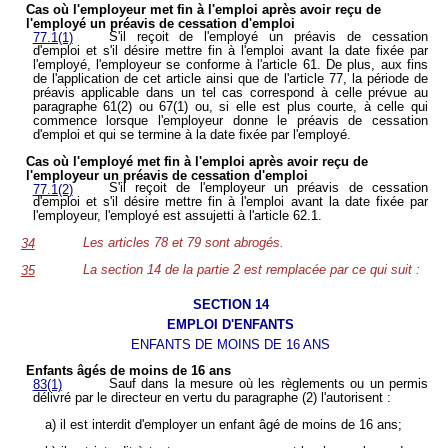
Cas où l'employeur met fin à l'emploi après avoir reçu de
l'employé un préavis de cessation
d'emploi
S'il reçoit de l'employé un préavis de cessation
77.1(1)
d'emploi et s'il désire mettre fin à l'emploi avant la date fixée par
l'employé, l'employeur se conforme à l'article 61. De plus, aux fins
de l'application de cet article ainsi que de l'article 77, la période de
préavis applicable dans un tel cas correspond à celle prévue au
paragraphe 61(2) ou 67(1) ou, si elle est plus courte, à celle qui
commence lorsque l'employeur donne le préavis de cessation
d'emploi et qui se termine à la date fixée par l'employé.
Cas où l'employé met fin à l'emploi après avoir reçu de
l'employeur un préavis de cessation
d'emploi
S'il reçoit de l'employeur un préavis de cessation
77.1(2)
d'emploi et s'il désire mettre fin à l'emploi avant la date fixée par
l'employeur, l'employé est assujetti à l'article 62.1.
Les articles 78 et 79 sont abrogés.
34
La section 14 de la partie 2 est remplacée par ce qui suit :
35
SECTION 14
EMPLOI D'ENFANTS
ENFANTS DE MOINS DE 16 ANS
Enfants âgés de moins de 16 ans
Sauf dans la mesure où les règlements ou un permis
83(1)
délivré par le directeur en vertu du paragraphe (2) l'autorisent :
a) il est interdit d'employer un enfant âgé de moins de 16 ans;