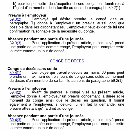
b) pour lui permettre de s'acquitter de ses obligations familiales à
l'égard d'un membre de la famille au sens du paragraphe 59.2(1).
Préavis à l'employeur
L'employé qui désire prendre le congé visé au
59.3(2)
paragraphe (1) donne à l'employeur un préavis aussi long que
possible dans les circonstances. L'employeur peut exiger de lui une
confirmation raisonnable de la nécessité du congé.
Absence pendant une partie d'une journée
Pour l'application du présent article, si l'employé prend
59.3(3)
une partie de journée comme congé, l'employeur peut compter cette
journée comme un jour de congé.
CONGÉ DE DÉCÈS
Congé de décès sans solde
L'employé qui travaille depuis au moins 30 jours peut
59.4(1)
prendre un maximum de trois jours de congé sans solde au moment
du décès d'un membre de sa famille au sens du paragraphe 59.2(1).
Préavis à l'employeur
Avant de prendre le congé visé au présent article,
59.4(2)
l'employé donne à l'employeur un préavis concernant la durée et le
moment du congé ainsi que le décès en question. Il fournit
également à l'employeur, si celui-ci lui en fait la demande, une
preuve attestant qu'il a droit au congé.
Absence pendant une partie d'une journée
Pour l'application du présent article, si l'employé prend
59.4(3)
une partie de journée comme congé, l'employeur peut compter cette
journée comme un jour de congé.