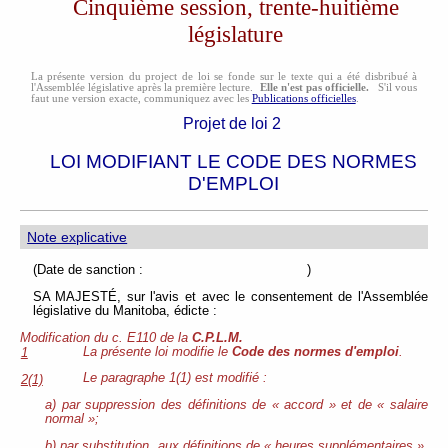
Cinquième session, trente-huitième
législature
La présente version du project de loi se fonde sur le texte qui a été disbribué à
l'Assemblée législative après la première lecture.
Elle n'est pas officielle.
S'il vous
faut une version exacte, communiquez avec les
Publications officielles
.
Projet de loi 2
LOI MODIFIANT LE CODE DES NORMES
D'EMPLOI
Note explicative
(Date de sanction : )
SA MAJESTÉ, sur l'avis et avec le consentement de l'Assemblée
législative du Manitoba, édicte :
Modification du c. E110 de la
C.P.L.M.
La présente loi modifie le
Code des normes d'emploi
.
1
Le paragraphe 1(1) est modifié :
2(1)
a) par suppression des définitions de « accord » et de « salaire
normal »;
b) par substitution, aux définitions de « heures supplémentaires »,