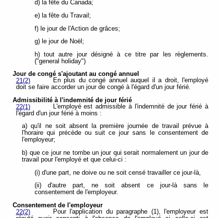
d) la fête du Canada;
e) la fête du Travail;
f) le jour de l'Action de grâces;
g) le jour de Noël;
h) tout autre jour désigné à ce titre par les règlements.
("general holiday")
Jour de congé s'ajoutant au congé annuel
En plus du congé annuel auquel il a droit, l'employé
21(2)
doit se faire accorder un jour de congé à l'égard d'un jour férié.
Admissibilité à l'indemnité de jour férié
L'employé est admissible à l'indemnité de jour férié à
22(1)
l'égard d'un jour férié à moins :
a) qu'il ne soit absent la première journée de travail prévue à
l'horaire qui précède ou suit ce jour sans le consentement de
l'employeur;
b) que ce jour ne tombe un jour qui serait normalement un jour de
travail pour l'employé et que celui-ci :
(i) d'une part, ne doive ou ne soit censé travailler ce jour-là,
(ii) d'autre part, ne soit absent ce jour-là sans le
consentement de l'employeur.
Consentement de l'employeur
Pour l'application du paragraphe (1), l'employeur est
22(2)