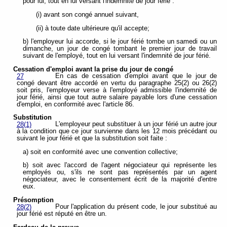
pour lui, tout en lui versant l'indemnité de jour férié :
(i) avant son congé annuel suivant,
(ii) à toute date ultérieure qu'il accepte;
b) l'employeur lui accorde, si le jour férié tombe un samedi ou un
dimanche, un jour de congé tombant le premier jour de travail
suivant de l'employé, tout en lui versant l'indemnité de jour férié.
Cessation d'emploi avant la prise du jour de congé
En cas de cessation d'emploi avant que le jour de
27
congé devant être accordé en vertu du paragraphe 25(2) ou 26(2)
soit pris, l'employeur verse à l'employé admissible l'indemnité de
jour férié, ainsi que tout autre salaire payable lors d'une cessation
d'emploi, en conformité avec l'article 86.
Substitution
L'employeur peut substituer à un jour férié un autre jour
28(1)
à la condition que ce jour survienne dans les 12 mois précédant ou
suivant le jour férié et que la substitution soit faite :
a) soit en conformité avec une convention collective;
b) soit avec l'accord de l'agent négociateur qui représente les
employés ou, s'ils ne sont pas représentés par un agent
négociateur, avec le consentement écrit de la majorité d'entre
eux.
Présomption
Pour l'application du présent code, le jour substitué au
28(2)
jour férié est réputé en être un.