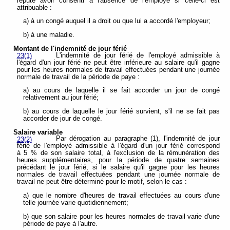
réputé avoir consenti à l'absence de l'employé si celle-ci est
attribuable :
a) à un congé auquel il a droit ou que lui a accordé l'employeur;
b) à une maladie.
Montant de l'indemnité de jour férié
L'indemnité de jour férié de l'employé admissible à
23(1)
l'égard d'un jour férié ne peut être inférieure au salaire qu'il gagne
pour les heures normales de travail effectuées pendant une journée
normale de travail de la période de paye :
a) au cours de laquelle il se fait accorder un jour de congé
relativement au jour férié;
b) au cours de laquelle le jour férié survient, s'il ne se fait pas
accorder de jour de congé.
Salaire variable
Par dérogation au paragraphe (1), l'indemnité de jour
23(2)
férié de l'employé admissible à l'égard d'un jour férié correspond
à 5 % de son salaire total, à l'exclusion de la rémunération des
heures supplémentaires, pour la période de quatre semaines
précédant le jour férié, si le salaire qu'il gagne pour les heures
normales de travail effectuées pendant une journée normale de
travail ne peut être déterminé pour le motif, selon le cas :
a) que le nombre d'heures de travail effectuées au cours d'une
telle journée varie quotidiennement;
b) que son salaire pour les heures normales de travail varie d'une
période de paye à l'autre.