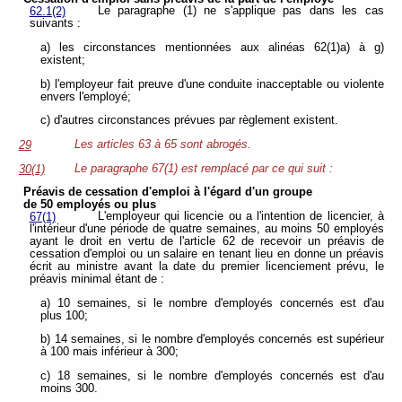
Le paragraphe (1) ne s'applique pas dans les cas
62.1(2)
suivants :
a) les circonstances mentionnées aux alinéas 62(1)a) à g)
existent;
b) l'employeur fait preuve d'une conduite inacceptable ou violente
envers l'employé;
c) d'autres circonstances prévues par règlement existent.
Les articles 63 à 65 sont abrogés.
29
Le paragraphe 67(1) est remplacé par ce qui suit :
30(1)
Préavis de cessation d'emploi à l'égard d'un groupe
de 50 employés ou plus
L'employeur qui licencie ou a l'intention de licencier, à
67(1)
l'intérieur d'une période de quatre semaines, au moins 50 employés
ayant le droit en vertu de l'article 62 de recevoir un préavis de
cessation d'emploi ou un salaire en tenant lieu en donne un préavis
écrit au ministre avant la date du premier licenciement prévu, le
préavis minimal étant de :
a) 10 semaines, si le nombre d'employés concernés est d'au
plus 100;
b) 14 semaines, si le nombre d'employés concernés est supérieur
à 100 mais inférieur à 300;
c) 18 semaines, si le nombre d'employés concernés est d'au
moins 300.