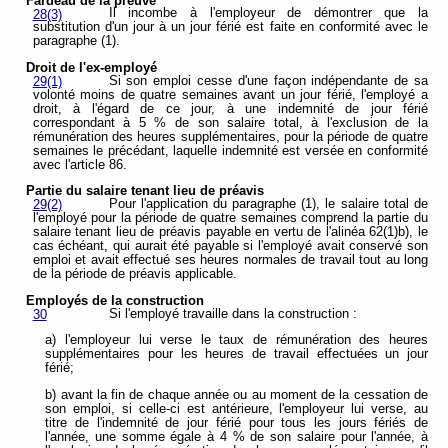
Fardeau de la preuve
Il incombe à l'employeur de démontrer que la
28(3)
substitution d'un jour à un jour férié est faite en conformité avec le
paragraphe (1).
Droit de l'ex-employé
Si son emploi cesse d'une façon indépendante de sa
29(1)
volonté moins de quatre semaines avant un jour férié, l'employé a
droit, à l'égard de ce jour, à une indemnité de jour férié
correspondant à 5 % de son salaire total, à l'exclusion de la
rémunération des heures supplémentaires, pour la période de quatre
semaines le précédant, laquelle indemnité est versée en conformité
avec l'article 86.
Partie du salaire tenant lieu de préavis
Pour l'application du paragraphe (1), le salaire total de
29(2)
l'employé pour la période de quatre semaines comprend la partie du
salaire tenant lieu de préavis payable en vertu de l'alinéa 62(1)b), le
cas échéant, qui aurait été payable si l'employé avait conservé son
emploi et avait effectué ses heures normales de travail tout au long
de la période de préavis applicable.
Employés de la construction
Si l'employé travaille dans la construction :
30
a) l'employeur lui verse le taux de rémunération des heures
supplémentaires pour les heures de travail effectuées un jour
férié;
b) avant la fin de chaque année ou au moment de la cessation de
son emploi, si celle-ci est antérieure, l'employeur lui verse, au
titre de l'indemnité de jour férié pour tous les jours fériés de
l'année, une somme égale à 4 % de son salaire pour l'année, à