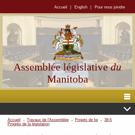
Accueil
|
English
|
Pour nous joindre
Assemblée législative
du
Manitoba
Accueil
→
Travaux de l'Assemblée
→
Projets de loi
→
38-5
Progrès de la législation