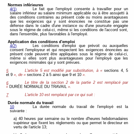
Normes inférieures
Le fait que l'employé consente à travailler pour un
4(1)
salaire inférieur au salaire minimum applicable ou à être assujetti à
des conditions contraires au présent code ou moins avantageuses
que les exigences qui y sont énoncées ne constitue pas une
défense dans le cadre d'une instance ou d'une poursuite engagée
sous le régime de celui-ci, même si les conditions de l'accord sont,
dans l'ensemble, plus favorables à l'employé.
Application des conditions d'emploi
Les conditions d'emploi que prévoit ou auxquelles
4(2)
consent l'employeur et qui respectent les exigences énoncées au
présent code peuvent être appliquées sous le régime de celui-ci,
même si elles sont plus avantageuses pour l'employé que les
exigences minimales qui y sont prévues.
L'article 5 est modifié par substitution, à «
sections 4, 5
5
et 9
», de «
sections 2 à 5 ainsi que 9 et 10
».
Le titre de la section 2 de la partie 2 est remplacé par
6
«
DURÉE NORMALE DU TRAVAIL
».
L'article 10 est remplacé par ce qui suit :
7
Durée normale du travail
La durée normale du travail de l'employé est la
10
suivante :
a) 40 heures par semaine ou le nombre d'heures hebdomadaires
supérieur que fixent les règlements ou que permet le directeur en
vertu de l'article 13;