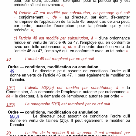
peut, par ordre, accorder l'exemption pour la période qui y est
précisée s'il est convaincu
»;
b) l'article 47 est modifié par substitution, au passage qui suit
«
conjointement
», de «
au directeur, par écrit, d'exempter
l'entreprise de l'application de l'article 45, auquel cas celui-ci peut,
par ordre, accorder l'exemption pour la période qui y est
précisée.
»;
c) l'article 48 est modifié par substitution, à «
d'une ordonnance
rendue en vertu de l'article 46 ou 47, l'employé qui, en conformité
avec une telle ordonnance
», de «
d'un ordre donné en vertu de
l'article 46 ou 47, l'employé qui, en conformité avec un tel ordre
».
L'article 49 est remplacé par ce qui suit :
18
Ordre — conditions, modification ou annulation
Le directeur peut assortir de conditions l'ordre qu'il
49
donne en vertu de l'article 46 ou 47. Il peut également le modifier ou
l'annuler.
L'alinéa 50(2)b) est modifié par substitution, à «
la
19(1)
Commission, à la demande de l'employeur, autorise par ordonnance
»,
de «
le directeur, à la demande de l'employeur, autorise par ordre
».
Le paragraphe 50(3) est remplacé par ce qui suit :
19(2)
Ordre — conditions, modification ou annulation
Le directeur peut assortir de conditions l'ordre qu'il
50(3)
donne en vertu de l'alinéa (2)b). Il peut également le modifier ou
l'annuler.
Le titre de la section 8 de la partie 2 est remplacé par
20