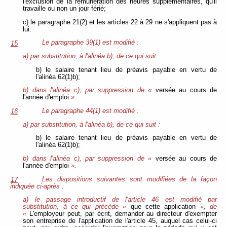
l'exclusion de la rémunération des heures supplémentaires, qu'il
travaille ou non un jour férié;
c) le paragraphe 21(2) et les articles 22 à 29 ne s'appliquent pas à
lui.
Le paragraphe 39(1) est modifié :
15
a) par substitution, à l'alinéa b), de ce qui suit :
b) le salaire tenant lieu de préavis payable en vertu de
l'alinéa 62(1)b);
b) dans l'alinéa c), par suppression de «
versée au cours de
l'année d'emploi
».
Le paragraphe 44(1) est modifié :
16
a) par substitution, à l'alinéa b), de ce qui suit :
b) le salaire tenant lieu de préavis payable en vertu de
l'alinéa 62(1)b);
b) dans l'alinéa c), par suppression de «
versée au cours de
l'année d'emploi
».
Les dispositions suivantes sont modifiées de la façon
17
indiquée ci-après :
a) le passage introductif de l'article 46 est modifié par
substitution, à ce qui précède «
que cette application
», de
«
L'employeur peut, par écrit, demander au directeur d'exempter
son entreprise de l'application de l'article 45, auquel cas celui-ci