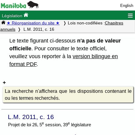
English
≡
Législation
★ Réorganisation du site ★
Lois non-codifiées :
Chapitres
annuels
L.M. 2011, c. 16
Le texte figurant ci-dessous
n'a pas de valeur
officielle
. Pour consulter le texte officiel,
veuillez vous reporter à la
version bilingue en
format PDF
.
La recherche n'affichera que les dispositions contenant le
ou les termes recherchés.
L.M. 2011, c. 16
e
e
Projet de loi 26, 5
session, 39
législature