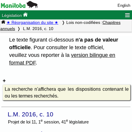
English
≡
Législation
★ Réorganisation du site ★
Lois non-codifiées :
Chapitres
annuels
L.M. 2016, c. 10
Le texte figurant ci-dessous
n'a pas de valeur
officielle
. Pour consulter le texte officiel,
veuillez vous reporter à la
version bilingue en
format PDF
.
La recherche n'affichera que les dispositions contenant le
ou les termes recherchés.
L.M. 2016, c. 10
e
e
Projet de loi 11, 1
session, 41
législature