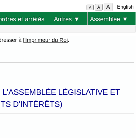
A
English
A
A
ordres et arrêtés
Autres ▼
Assemblée ▼
adresser à
l'Imprimeur du Roi
.
E L'ASSEMBLÉE LÉGISLATIVE ET
TS D'INTÉRÊTS)