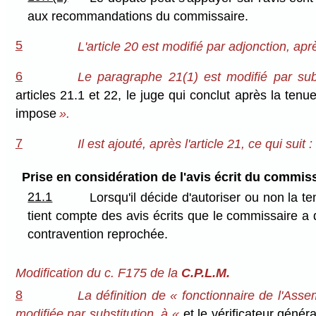
aux recommandations du commissaire.
5
L'article 20 est modifié par adjonction, ap
6
Le paragraphe 21(1) est modifié par su
articles 21.1 et 22, le juge qui conclut après la tenu
impose
».
7
Il est ajouté, après l'article 21, ce qui suit :
Prise en considération de l'avis écrit du commis
21.1
Lorsqu'il décide d'autoriser ou non la t
tient compte des avis écrits que le commissaire a d
contravention reprochée.
Modification du c. F175 de la
C.P.L.M.
8
La définition de « fonctionnaire de l'Assem
modifiée par substitution, à «
et le vérificateur généra