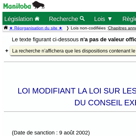
Législation
Recherche
Lois ▼
Règl
★ Réorganisation du site ★
Lois non-codifiées :
Chapitres ann
Le texte figurant ci-dessous
n'a pas de valeur offic
La recherche n'affichera que les dispositions contenant l
LOI MODIFIANT LA LOI SUR LE
DU CONSEIL EX
(Date de sanction : 9 août 2002)