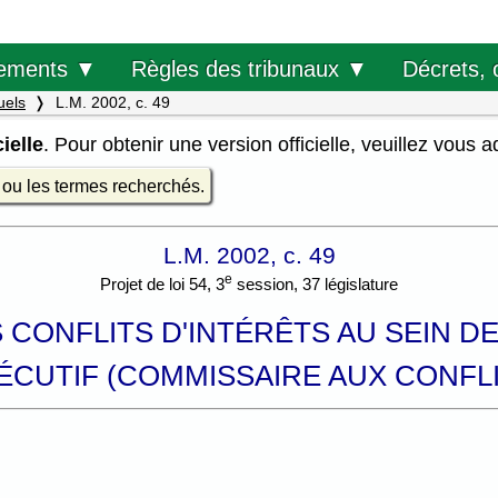
Décrets, 
ements ▼
Règles des tribunaux ▼
uels
L.M. 2002, c. 49
ielle
. Pour obtenir une version officielle, veuillez vous 
e ou les termes recherchés.
L.M. 2002, c. 49
e
Projet de loi 54, 3
session, 37 législature
S CONFLITS D'INTÉRÊTS AU SEIN D
ÉCUTIF (COMMISSAIRE AUX CONFLI