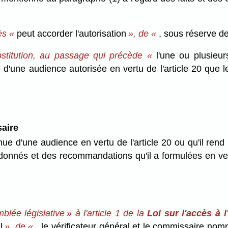
rès «
peut accorder l'autorisation
», de «
, sous réserve de 
bstitution, au passage qui précède «
l'une ou plusieu
e d'une audience autorisée en vertu de l'article 20 que le
saire
enue d'une audience en vertu de l'article 20 ou qu'il ren
onnés et des recommandations qu'il a formulées en vertu
blée législative » à l'article 1 de la
Loi sur l'accès à l
l
», de «
, le vérificateur général et le commissaire no