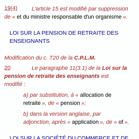
19(4)
L'article 15 est modifié par suppression
de «
et du ministre responsable d'un organisme
».
LOI SUR LA PENSION DE RETRAITE DES
ENSEIGNANTS
Modification du c. T20 de la
C.P.L.M.
20
Le paragraphe 11(3.1) de la
Loi sur la
pension de retraite des enseignants
est
modifié :
a) par substitution, à «
allocation de
retraite
», de «
pension
»;
b) dans la version anglaise, par
adjonction, après «
application
», de «
of
».
LOI SUR LA SOCIÉTÉ DU COMMERCE ET DE