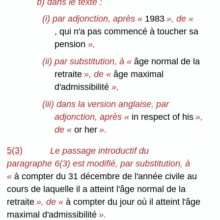
b) dans le texte :
(i) par adjonction, après «
1983
», de «
,
qui n'a pas commencé à toucher sa
pension
»,
(ii) par substitution, à «
âge normal de la
retraite
», de «
âge maximal
d'admissibilité
»,
(iii) dans la version anglaise, par
adjonction, après «
in respect of his
»,
de «
or her
».
5(3)
Le passage introductif du
paragraphe 6(3) est modifié, par substitution, à
«
à compter du 31 décembre de l'année civile au
cours de laquelle il a atteint l'âge normal de la
retraite
», de «
à compter du jour où il atteint l'âge
maximal d'admissibilité
».