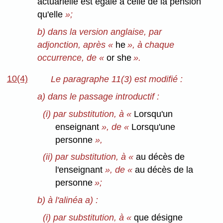
actuarielle est égale à celle de la pension
qu'elle
»;
b) dans la version anglaise, par
adjonction, après «
he
», à chaque
occurrence, de «
or she
».
10(4)
Le paragraphe 11(3) est modifié :
a) dans le passage introductif :
(i) par substitution, à «
Lorsqu'un
enseignant
», de «
Lorsqu'une
personne
»,
(ii) par substitution, à «
au décès de
l'enseignant
», de «
au décès de la
personne
»;
b) à l'alinéa a) :
(i) par substitution, à «
que désigne