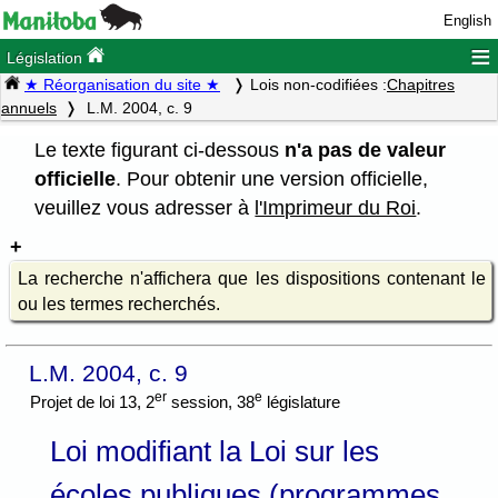
English
≡
Législation
★ Réorganisation du site ★
Lois non-codifiées :
Chapitres
annuels
L.M. 2004, c. 9
Le texte figurant ci-dessous
n'a pas de valeur
officielle
. Pour obtenir une version officielle,
veuillez vous adresser à
l'Imprimeur du Roi
.
La recherche n'affichera que les dispositions contenant le
ou les termes recherchés.
L.M. 2004, c. 9
er
e
Projet de loi 13, 2
session, 38
législature
Loi modifiant la Loi sur les
écoles publiques (programmes