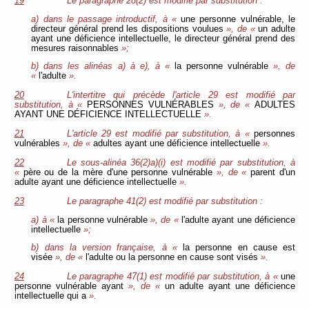
19
Le paragraphe 28(2) est modifié par substitution :
a) dans le passage introductif, à «
une personne vulnérable, le
directeur général prend les dispositions voulues
», de «
un adulte
ayant une déficience intellectuelle, le directeur général prend des
mesures raisonnables
»;
b) dans les alinéas a) à e), à «
la personne vulnérable
», de
«
l'adulte
».
20
L'intertitre qui précède l'article 29 est modifié par
substitution, à «
PERSONNES VULNÉRABLES
», de «
ADULTES
AYANT UNE DÉFICIENCE INTELLECTUELLE
».
21
L'article 29 est modifié par substitution, à «
personnes
vulnérables
», de «
adultes ayant une déficience intellectuelle
».
22
Le sous-alinéa 36(2)a)(i) est modifié par substitution, à
«
père ou de la mère d'une personne vulnérable
», de «
parent d'un
adulte ayant une déficience intellectuelle
».
23
Le paragraphe 41(2) est modifié par substitution :
a) à «
la personne vulnérable
», de «
l'adulte ayant une déficience
intellectuelle
»;
b) dans la version française, à «
la personne en cause est
visée
», de «
l'adulte ou la personne en cause sont visés
».
24
Le paragraphe 47(1) est modifié par substitution, à «
une
personne vulnérable ayant
», de «
un adulte ayant une déficience
intellectuelle qui a
».