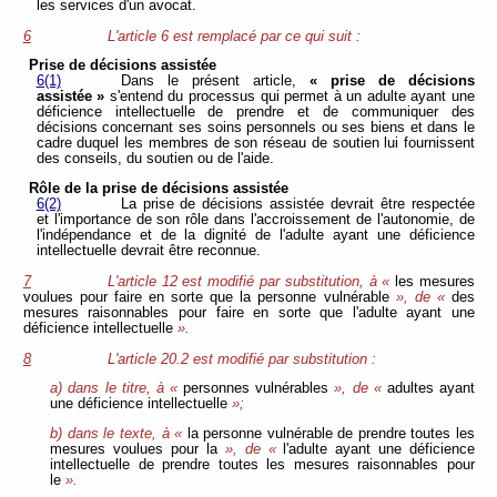
les services d'un avocat.
6
L'article 6 est remplacé par ce qui suit :
Prise de décisions assistée
6(1)
Dans le présent article,
« prise de décisions
assistée »
s'entend du processus qui permet à un adulte ayant une
déficience intellectuelle de prendre et de communiquer des
décisions concernant ses soins personnels ou ses biens et dans le
cadre duquel les membres de son réseau de soutien lui fournissent
des conseils, du soutien ou de l'aide.
Rôle de la prise de décisions assistée
6(2)
La prise de décisions assistée devrait être respectée
et l'importance de son rôle dans l'accroissement de l'autonomie, de
l'indépendance et de la dignité de l'adulte ayant une déficience
intellectuelle devrait être reconnue.
7
L'article 12 est modifié par substitution, à «
les mesures
voulues pour faire en sorte que la personne vulnérable
», de «
des
mesures raisonnables pour faire en sorte que l'adulte ayant une
déficience intellectuelle
».
8
L'article 20.2 est modifié par substitution :
a) dans le titre, à «
personnes vulnérables
», de «
adultes ayant
une déficience intellectuelle
»;
b) dans le texte, à «
la personne vulnérable de prendre toutes les
mesures voulues pour la
», de «
l'adulte ayant une déficience
intellectuelle de prendre toutes les mesures raisonnables pour
le
».