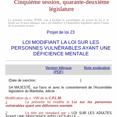
Cinquième session, quarante-deuxième
législature
La présente version HTML vise à faciliter la consultation du projet de loi et se
fonde sur le texte bilingue qui a été distribué à l'Assemblée législative après l’étape
de la première lecture.
Projet de loi 23
LOI MODIFIANT LA LOI SUR LES
PERSONNES VULNÉRABLES AYANT UNE
DÉFICIENCE MENTALE
Version bilingue
Note explicative
(PDF)
(Date de sanction : )
SA MAJESTÉ, sur l'avis et avec le consentement de l'Assemblée
législative du Manitoba, édicte :
Modification du c. V90 de la
C.P.L.M.
1
La présente loi modifie la
Loi sur les personnes
vulnérables ayant une déficience mentale
.
2
Le titre est remplacé par «
LOI SUR LES ADULTES
AYANT UNE DÉFICIENCE INTELLECTUELLE
».