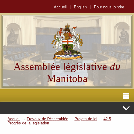
Accueil
|
English
|
Pour nous joindre
Assemblée législative
du
Manitoba
Accueil
→
Travaux de l'Assemblée
→
Projets de loi
→
42-5
Progrès de la législation