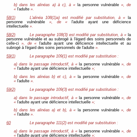
b) dans les alinéas a) à c), à «
la personne vulnérable
», de
«
l'adulte
».
58(1)
L'alinéa 108(1)a) est modifié par substitution, à «
la
personne vulnérable
», de «
l'adulte ayant une déficience
intellectuelle
».
58(2)
Le paragraphe 108(3) est modifié par substitution, à «
la
personne vulnérable et au subrogé à l'égard des soins personnels de
celle-ci
», de «
l'adulte ayant une déficience intellectuelle et au
subrogé à l'égard des soins personnels de l'adulte
».
59(1)
Le paragraphe 109(1) est modifié par substitution :
a) dans le passage introductif, à «
la personne vulnérable
», de
«
l'adulte ayant une déficience intellectuelle
»;
b) dans les alinéas b) et c), à «
la personne vulnérable
», de
«
l'adulte
».
59(2)
Le paragraphe 109(3) est modifié par substitution :
a) dans le passage introductif, à «
la personne vulnérable
», de
«
l'adulte ayant une déficience intellectuelle
»;
b) dans les alinéas a) et b), à «
la personne vulnérable
», de
«
l'adulte
».
60
Le paragraphe 111(2) est modifié par substitution :
a) dans le passage introductif, à «
la personne vulnérable
», de
«
l'adulte ayant une déficience intellectuelle
»;