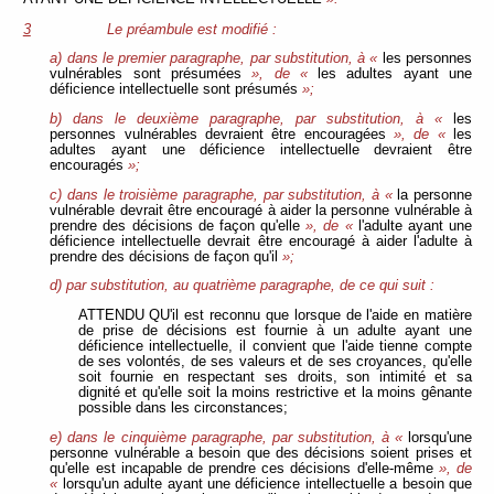
3
Le préambule est modifié :
a) dans le premier paragraphe, par substitution, à «
les personnes
vulnérables sont présumées
», de «
les adultes ayant une
déficience intellectuelle sont présumés
»;
b) dans le deuxième paragraphe, par substitution, à «
les
personnes vulnérables devraient être encouragées
», de «
les
adultes ayant une déficience intellectuelle devraient être
encouragés
»;
c) dans le troisième paragraphe, par substitution, à «
la personne
vulnérable devrait être encouragé à aider la personne vulnérable à
prendre des décisions de façon qu'elle
», de «
l'adulte ayant une
déficience intellectuelle devrait être encouragé à aider l'adulte à
prendre des décisions de façon qu'il
»;
d) par substitution, au quatrième paragraphe, de ce qui suit :
ATTENDU QU'il est reconnu que lorsque de l'aide en matière
de prise de décisions est fournie à un adulte ayant une
déficience intellectuelle, il convient que l'aide tienne compte
de ses volontés, de ses valeurs et de ses croyances, qu'elle
soit fournie en respectant ses droits, son intimité et sa
dignité et qu'elle soit la moins restrictive et la moins gênante
possible dans les circonstances;
e) dans le cinquième paragraphe, par substitution, à «
lorsqu'une
personne vulnérable a besoin que des décisions soient prises et
qu'elle est incapable de prendre ces décisions d'elle-même
», de
«
lorsqu'un adulte ayant une déficience intellectuelle a besoin que