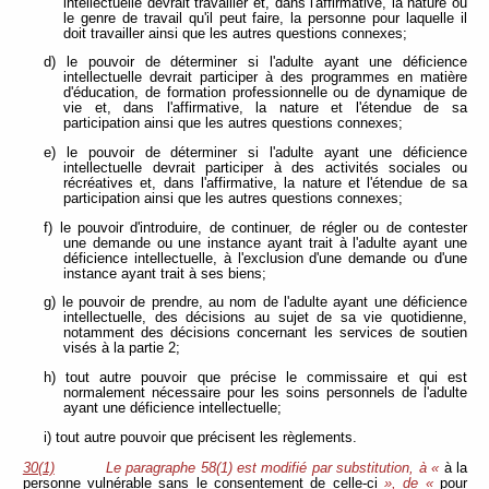
intellectuelle devrait travailler et, dans l'affirmative, la nature ou
le genre de travail qu'il peut faire, la personne pour laquelle il
doit travailler ainsi que les autres questions connexes;
d) le pouvoir de déterminer si l'adulte ayant une déficience
intellectuelle devrait participer à des programmes en matière
d'éducation, de formation professionnelle ou de dynamique de
vie et, dans l'affirmative, la nature et l'étendue de sa
participation ainsi que les autres questions connexes;
e) le pouvoir de déterminer si l'adulte ayant une déficience
intellectuelle devrait participer à des activités sociales ou
récréatives et, dans l'affirmative, la nature et l'étendue de sa
participation ainsi que les autres questions connexes;
f) le pouvoir d'introduire, de continuer, de régler ou de contester
une demande ou une instance ayant trait à l'adulte ayant une
déficience intellectuelle, à l'exclusion d'une demande ou d'une
instance ayant trait à ses biens;
g) le pouvoir de prendre, au nom de l'adulte ayant une déficience
intellectuelle, des décisions au sujet de sa vie quotidienne,
notamment des décisions concernant les services de soutien
visés à la partie 2;
h) tout autre pouvoir que précise le commissaire et qui est
normalement nécessaire pour les soins personnels de l'adulte
ayant une déficience intellectuelle;
i) tout autre pouvoir que précisent les règlements.
30(1)
Le paragraphe 58(1) est modifié par substitution, à «
à la
personne vulnérable sans le consentement de celle-ci
», de «
pour