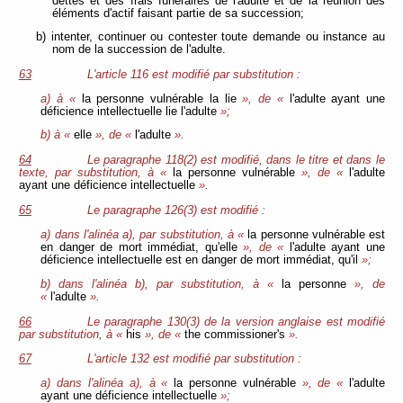
dettes et des frais funéraires de l'adulte et de la réunion des
éléments d'actif faisant partie de sa succession;
b) intenter, continuer ou contester toute demande ou instance au
nom de la succession de l'adulte.
63
L'article 116 est modifié par substitution :
a) à «
la personne vulnérable la lie
», de «
l'adulte ayant une
déficience intellectuelle lie l'adulte
»;
b) à «
elle
», de «
l'adulte
».
64
Le paragraphe 118(2) est modifié, dans le titre et dans le
texte, par substitution, à «
la personne vulnérable
», de «
l'adulte
ayant une déficience intellectuelle
».
65
Le paragraphe 126(3) est modifié :
a) dans l'alinéa a), par substitution, à «
la personne vulnérable est
en danger de mort immédiat, qu'elle
», de «
l'adulte ayant une
déficience intellectuelle est en danger de mort immédiat, qu'il
»;
b) dans l'alinéa b), par substitution, à «
la personne
», de
«
l'adulte
».
66
Le paragraphe 130(3) de la version anglaise est modifié
par substitution, à «
his
», de «
the commissioner's
».
67
L'article 132 est modifié par substitution :
a) dans l'alinéa a), à «
la personne vulnérable
», de «
l'adulte
ayant une déficience intellectuelle
»;