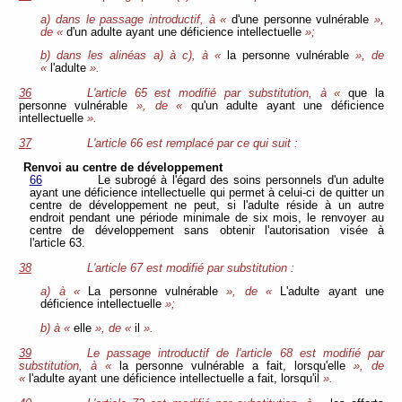
a) dans le passage introductif, à «
d'une personne vulnérable
»,
de «
d'un adulte ayant une déficience intellectuelle
»;
b) dans les alinéas a) à c), à «
la personne vulnérable
», de
«
l'adulte
».
36
L'article 65 est modifié par substitution, à «
que la
personne vulnérable
», de «
qu'un adulte ayant une déficience
intellectuelle
».
37
L'article 66 est remplacé par ce qui suit :
Renvoi au centre de développement
66
Le subrogé à l'égard des soins personnels d'un adulte
ayant une déficience intellectuelle qui permet à celui-ci de quitter un
centre de développement ne peut, si l'adulte réside à un autre
endroit pendant une période minimale de six mois, le renvoyer au
centre de développement sans obtenir l'autorisation visée à
l'article 63.
38
L'article 67 est modifié par substitution :
a) à «
La personne vulnérable
», de «
L'adulte ayant une
déficience intellectuelle
»;
b) à «
elle
», de «
il
».
39
Le passage introductif de l'article 68 est modifié par
substitution, à «
la personne vulnérable a fait, lorsqu'elle
», de
«
l'adulte ayant une déficience intellectuelle a fait, lorsqu'il
».