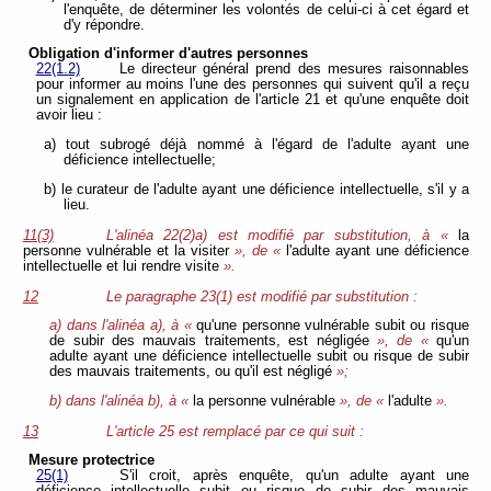
l'enquête, de déterminer les volontés de celui-ci à cet égard et
d'y répondre.
Obligation d'informer d'autres personnes
22(1.2)
Le directeur général prend des mesures raisonnables
pour informer au moins l'une des personnes qui suivent qu'il a reçu
un signalement en application de l'article 21 et qu'une enquête doit
avoir lieu :
a) tout subrogé déjà nommé à l'égard de l'adulte ayant une
déficience intellectuelle;
b) le curateur de l'adulte ayant une déficience intellectuelle, s'il y a
lieu.
11(3)
L'alinéa 22(2)a) est modifié par substitution, à «
la
personne vulnérable et la visiter
», de «
l'adulte ayant une déficience
intellectuelle et lui rendre visite
».
12
Le paragraphe 23(1) est modifié par substitution :
a) dans l'alinéa a), à «
qu'une personne vulnérable subit ou risque
de subir des mauvais traitements, est négligée
», de «
qu'un
adulte ayant une déficience intellectuelle subit ou risque de subir
des mauvais traitements, ou qu'il est négligé
»;
b) dans l'alinéa b), à «
la personne vulnérable
», de «
l'adulte
».
13
L'article 25 est remplacé par ce qui suit :
Mesure protectrice
25(1)
S'il croit, après enquête, qu'un adulte ayant une