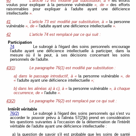
40
L'article 72 est modifié par substitution, à «
les efforts
voulus pour expliquer à la personne vulnérable
», de «
des efforts
raisonnables pour expliquer à l'adulte ayant une déficience
intellectuelle
».
41
L'article 73 est modifié par substitution, à «
la personne
vulnérable
», de «
l'adulte ayant une déficience intellectuelle
».
42
L'article 74 est remplacé par ce qui suit :
Participation
74
Le subrogé à l'égard des soins personnels encourage
l'adulte ayant une déficience intellectuelle à participer, dans la
mesure où il le peut, à ses décisions concernant les soins
personnels de l'adulte.
43(1)
Le paragraphe 76(1) est modifié par substitution :
a) dans le passage introductif, à «
la personne vulnérable
», de
«
l'adulte ayant une déficience intellectuelle
»;
b) dans les alinéas a) à c), à «
la personne vulnérable
», à chaque
occurrence, de «
l'adulte
».
43(2)
Le paragraphe 76(2) est remplacé par ce qui suit :
Intérêt véritable
76(2)
Le subrogé à l'égard des soins personnels qui s'est vu
accorder le pouvoir prévu à l'alinéa 57(2)b) prend en considération
les questions suivantes à l'occasion de la détermination de l'intérêt
véritable de l'adulte ayant une déficience intellectuelle :
a) la question de savoir s'il est probable que les soins de santé