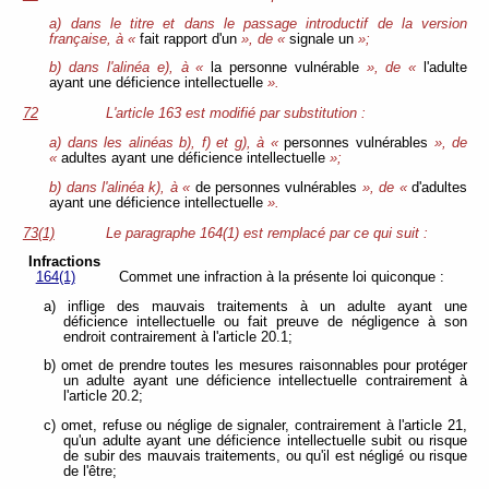
a) dans le titre et dans le passage introductif de la version
française, à «
fait rapport d'un
», de «
signale un
»;
b) dans l'alinéa e), à «
la personne vulnérable
», de «
l'adulte
ayant une déficience intellectuelle
».
72
L'article 163 est modifié par substitution :
a) dans les alinéas b), f) et g), à «
personnes vulnérables
», de
«
adultes ayant une déficience intellectuelle
»;
b) dans l'alinéa k), à «
de personnes vulnérables
», de «
d'adultes
ayant une déficience intellectuelle
».
73(1)
Le paragraphe 164(1) est remplacé par ce qui suit :
Infractions
164(1)
Commet une infraction à la présente loi quiconque :
a) inflige des mauvais traitements à un adulte ayant une
déficience intellectuelle ou fait preuve de négligence à son
endroit contrairement à l'article 20.1;
b) omet de prendre toutes les mesures raisonnables pour protéger
un adulte ayant une déficience intellectuelle contrairement à
l'article 20.2;
c) omet, refuse ou néglige de signaler, contrairement à l'article 21,
qu'un adulte ayant une déficience intellectuelle subit ou risque
de subir des mauvais traitements, ou qu'il est négligé ou risque
de l'être;