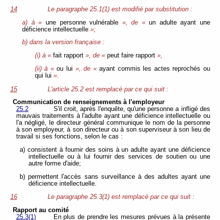
14
Le paragraphe 25.1(1) est modifié par substitution :
a) à «
une personne vulnérable
», de «
un adulte ayant une
déficience intellectuelle
»;
b) dans la version française :
(i) à «
fait rapport
», de «
peut faire rapport
»,
(ii) à «
ou lui
», de «
ayant commis les actes reprochés ou
qui lui
».
15
L'article 25.2 est remplacé par ce qui suit :
Communication de renseignements à l'employeur
25.2
S'il croit, après l'enquête, qu'une personne a infligé des
mauvais traitements à l'adulte ayant une déficience intellectuelle ou
l'a négligé, le directeur général communique le nom de la personne
à son employeur, à son directeur ou à son superviseur à son lieu de
travail si ses fonctions, selon le cas :
a) consistent à fournir des soins à un adulte ayant une déficience
intellectuelle ou à lui fournir des services de soutien ou une
autre forme d'aide;
b) permettent l'accès sans surveillance à des adultes ayant une
déficience intellectuelle.
16
Le paragraphe 25.3(1) est remplacé par ce qui suit :
Rapport au comité
25.3(1)
En plus de prendre les mesures prévues à la présente