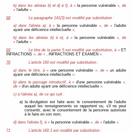
b) dans les alinéas b) et d) à f), à «
la personne vulnérable
», de
«
l'adulte
».
68
Le paragraphe 141(3) est modifié par substitution :
a) dans l'alinéa a), à «
la personne vulnérable
», de «
l'adulte
ayant une déficience intellectuelle
»;
b) dans les alinéas b) à e), à «
la personne vulnérable
», de
«
l'adulte
».
69
Le titre de la partie 5 est modifié par substitution, à «
ET
INFRACTIONS
», de «
, INFRACTIONS ET EXAMEN
».
70
L'article 160 est modifié par substitution :
a) dans le titre, à «
une personne vulnérable
», de «
un adulte
ayant une déficience intellectuelle
»;
b) dans le passage introductif, à «
d'une personne vulnérable
»,
de «
d'un adulte ayant une déficience intellectuelle
»;
c) à l'alinéa a), de ce qui suit :
a) la divulgation est faite avec le consentement de l'adulte
auquel les renseignements se rapportent ou, s'il ne peut
consentir, avec le consentement de la personne autorisée
à le faire en son nom;
d) dans l'alinéa f), à «
la personne vulnérable
», de «
l'adulte
».
71
L'article 160.1 est modifié par substitution :