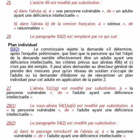
25
L'article 49 est modifié par substitution :
a) dans l'alinéa a), à «
une personne vulnérable
», de «
un adulte
ayant une déficience intellectuelle
»;
b) dans l'alinéa b) de la version française, à «
sérieux
», de
«
raisonnables
».
26
Le paragraphe 50(2) est remplacé par ce qui suit :
Plan individuel
50(2)
Le commissaire rejette la demande s'il détermine,
après l'enquête préliminaire, que bien que la personne qui fait l'objet
de la demande semble effectivement être un adulte ayant une
déficience intellectuelle, les critères prévus aux alinéas 49b) et c)
n'ont pas été remplis. Il peut alors demander au directeur général de
prendre des mesures pour qu'un réseau de soutien s'occupe de
l'adulte ou lui demander d'élaborer ou de réexaminer un plan
individuel pour cet adulte en application de la partie 2.
27
L'alinéa 51(1)g) est modifié par substitution, à «
la
personne vulnérable
», de «
l'adulte ayant une déficience
intellectuelle
».
28(1)
Le sous-alinéa 54(1)a)(ii) est modifié par substitution, à
«
la personne vulnérable
», de «
l'adulte ayant une déficience
intellectuelle
».
28(2)
Le paragraphe 54(2) est modifié par substitution :
a) dans le passage introductif de l'alinéa a), à «
la personne
vulnérable
», de «
l'adulte ayant une déficience intellectuelle
»;