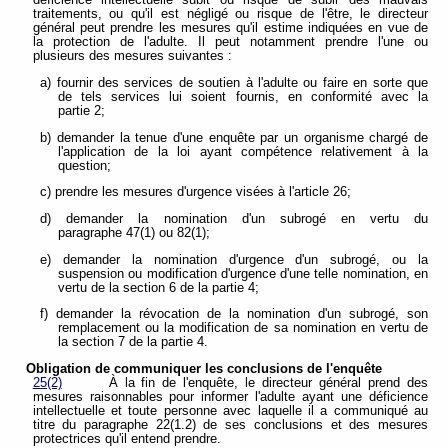
déficience intellectuelle subit ou risque de subir des mauvais
traitements, ou qu'il est négligé ou risque de l'être, le directeur
général peut prendre les mesures qu'il estime indiquées en vue de
la protection de l'adulte. Il peut notamment prendre l'une ou
plusieurs des mesures suivantes :
a) fournir des services de soutien à l'adulte ou faire en sorte que
de tels services lui soient fournis, en conformité avec la
partie 2;
b) demander la tenue d'une enquête par un organisme chargé de
l'application de la loi ayant compétence relativement à la
question;
c) prendre les mesures d'urgence visées à l'article 26;
d) demander la nomination d'un subrogé en vertu du
paragraphe 47(1) ou 82(1);
e) demander la nomination d'urgence d'un subrogé, ou la
suspension ou modification d'urgence d'une telle nomination, en
vertu de la section 6 de la partie 4;
f) demander la révocation de la nomination d'un subrogé, son
remplacement ou la modification de sa nomination en vertu de
la section 7 de la partie 4.
Obligation de communiquer les conclusions de l'enquête
25(2)
À la fin de l'enquête, le directeur général prend des
mesures raisonnables pour informer l'adulte ayant une déficience
intellectuelle et toute personne avec laquelle il a communiqué au
titre du paragraphe 22(1.2) de ses conclusions et des mesures
protectrices qu'il entend prendre.