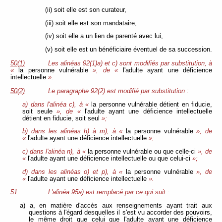
(ii) soit elle est son curateur,
(iii) soit elle est son mandataire,
(iv) soit elle a un lien de parenté avec lui,
(v) soit elle est un bénéficiaire éventuel de sa succession.
50(1)
Les alinéas 92(1)a) et c) sont modifiés par substitution, à
«
la personne vulnérable
», de «
l'adulte ayant une déficience
intellectuelle
».
50(2)
Le paragraphe 92(2) est modifié par substitution :
a) dans l'alinéa c), à «
la personne vulnérable détient en fiducie,
soit seule
», de «
l'adulte ayant une déficience intellectuelle
détient en fiducie, soit seul
»;
b) dans les alinéas h) à m), à «
la personne vulnérable
», de
«
l'adulte ayant une déficience intellectuelle
»;
c) dans l'alinéa n), à «
la personne vulnérable ou que celle-ci
», de
«
l'adulte ayant une déficience intellectuelle ou que celui-ci
»;
d) dans les alinéas o) et p), à «
la personne vulnérable
», de
«
l'adulte ayant une déficience intellectuelle
».
51
L'alinéa 95a) est remplacé par ce qui suit :
a) a, en matière d'accès aux renseignements ayant trait aux
questions à l'égard desquelles il s'est vu accorder des pouvoirs,
le même droit que celui que l'adulte ayant une déficience