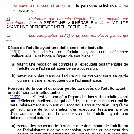
b) dans les alinéas a) et b), à «
la personne vulnérable
», de
«
l'adulte
».
61
L'intertitre qui précède l'article 112 est modifié par
substitution, à «
LA PERSONNE VULNÉRABLE
», de «
L'ADULTE
AYANT UNE DÉFICIENCE INTELLECTUELLE
».
62
Les paragraphes 113(1) et (2) sont remplacés par ce qui
suit :
Décès de l'adulte ayant une déficience intellectuelle
113(1)
Au décès de l'adulte ayant une déficience
intellectuelle, le subrogé à l'égard de ses biens :
a) fournit une reddition de comptes à l'exécuteur testamentaire de
l'adulte ou à l'administrateur de sa succession;
b) remet ceux des biens de l'adulte qui se trouvent sous sa garde
ou sa maîtrise à l'exécuteur ou à l'administrateur.
Pouvoirs du tuteur et curateur public au décès de l'adulte ayant
une déficience
intellectuelle
113(2)
S'il est le subrogé à l'égard des biens d'un adulte ayant
une déficience intellectuelle qui décède, le tuteur et curateur public
peut, relativement aux biens qui sont sous son autorité et jusqu'à ce
qu'il soit avisé de la nomination d'un exécuteur testamentaire ou
d'un administrateur de la succession de l'adulte ayant une
déficience intellectuelle :
a) exercer les pouvoirs de l'exécuteur testamentaire de l'adulte ou
de l'administrateur de sa succession, aux fins du paiement des