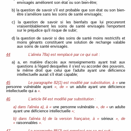
envisagés améliorent son état ou son bien-être;
b) la question de savoir s'il est probable que son état ou son bien-
être s'améliore sans les soins de santé envisagés;
c) la question de savoir si les bienfaits que lui procureront
vraisemblablement les soins de santé envisagés l'emportent
sur le préjudice qu'il risque de subir;
d) la question de savoir si des soins de santé moins restrictifs et
moins gênants constituent une solution de rechange valable
aux soins de santé envisagés.
44
L'alinéa 78a) est remplacé par ce qui suit :
a) a, en matière d'accès aux renseignements ayant trait aux
questions à l'égard desquelles il s'est vu accorder des pouvoirs,
le même droit que celui que l'adulte ayant une déficience
intellectuelle aurait s'il était capable;
45
Le paragraphe 82(1) est modifié par substitution, à «
une
personne vulnérable ayant
», de «
un adulte ayant une déficience
intellectuelle qui a
».
46
L'article 84 est modifié par substitution :
a) dans l'alinéa a), à «
une personne vulnérable
», de «
un adulte
ayant une déficience intellectuelle
»;
b) dans l'alinéa b) de la version française, à «
sérieux
», de
«
raisonnables
».