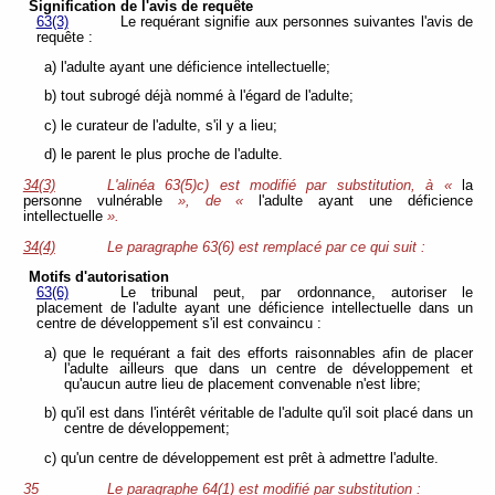
Signification de l'avis de requête
63(3)
Le requérant signifie aux personnes suivantes l'avis de
requête :
a) l'adulte ayant une déficience intellectuelle;
b) tout subrogé déjà nommé à l'égard de l'adulte;
c) le curateur de l'adulte, s'il y a lieu;
d) le parent le plus proche de l'adulte.
34(3)
L'alinéa 63(5)c) est modifié par substitution, à «
la
personne vulnérable
», de «
l'adulte ayant une déficience
intellectuelle
».
34(4)
Le paragraphe 63(6) est remplacé par ce qui suit :
Motifs d'autorisation
63(6)
Le tribunal peut, par ordonnance, autoriser le
placement de l'adulte ayant une déficience intellectuelle dans un
centre de développement s'il est convaincu :
a) que le requérant a fait des efforts raisonnables afin de placer
l'adulte ailleurs que dans un centre de développement et
qu'aucun autre lieu de placement convenable n'est libre;
b) qu'il est dans l'intérêt véritable de l'adulte qu'il soit placé dans un
centre de développement;
c) qu'un centre de développement est prêt à admettre l'adulte.
35
Le paragraphe 64(1) est modifié par substitution :