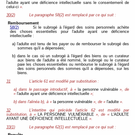
l'adulte ayant une déficience intellectuelle sans le consentement de
celui-ci
».
30(2)
Le paragraphe 58(2) est remplacé par ce qui suit :
Remboursement
58(2)
Si le subrogé à l'égard des soins personnels achète
des choses essentielles pour l'adulte ayant une déficience
intellectuelle :
a) l'adulte est tenu de les payer ou de rembourser le subrogé des
sommes qu'il a dépensées;
b) dans le cas où un subrogé à l'égard des biens ou un curateur
aux biens de l'adulte a été nommé, le subrogé ou le curateur
paie les choses essentielles ou rembourse le subrogé à l'égard
des soins personnels des sommes qu'il a dépensées, sur les
biens.
31
L'article 61 est modifié par substitution :
a) dans le passage introductif, à «
la personne vulnérable
», de
«
l'adulte ayant une déficience intellectuelle
»;
b) dans l'alinéa b), à «
la personne vulnérable
», de «
l'adulte
».
32
L'intertitre qui précède l'article 62 est modifié par
substitution, à «
LA PERSONNE VULNÉRABLE
», de «
L'ADULTE
AYANT UNE DÉFICIENCE INTELLECTUELLE
».
33(1)
Le paragraphe 62(1) est remplacé par ce qui suit :