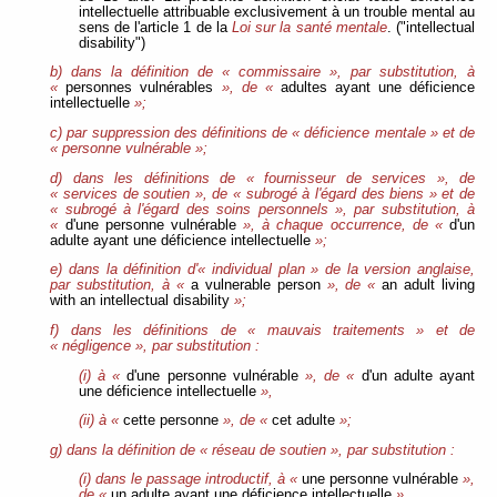
intellectuelle attribuable exclusivement à un trouble mental au
sens de l'article 1 de la
Loi sur la santé mentale
. ("intellectual
disability")
b) dans la définition de « commissaire », par substitution, à
«
personnes vulnérables
», de «
adultes ayant une déficience
intellectuelle
»;
c) par suppression des définitions de « déficience mentale » et de
« personne vulnérable »;
d) dans les définitions de « fournisseur de services », de
« services de soutien », de « subrogé à l'égard des biens » et de
« subrogé à l'égard des soins personnels », par substitution, à
«
d'une personne vulnérable
», à chaque occurrence, de «
d'un
adulte ayant une déficience intellectuelle
»;
e) dans la définition d'« individual plan » de la version anglaise,
par substitution, à «
a vulnerable person
», de «
an adult living
with an intellectual disability
»;
f) dans les définitions de « mauvais traitements » et de
« négligence », par substitution :
(i) à «
d'une personne vulnérable
», de «
d'un adulte ayant
une déficience intellectuelle
»,
(ii) à «
cette personne
», de «
cet adulte
»;
g) dans la définition de « réseau de soutien », par substitution :
(i) dans le passage introductif, à «
une personne vulnérable
»,
de «
un adulte ayant une déficience intellectuelle
»,