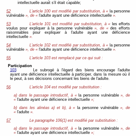
intellectuelle aurait s'il était capable;
52
L'article 100 est modifié par substitution, à «
la personne
vulnérable
», de «
l'adulte ayant une déficience intellectuelle
».
53
L'article 101 est modifié par substitution, à «
les efforts
voulus pour expliquer à la personne vulnérable
», de «
des efforts
raisonnables pour expliquer à l'adulte ayant une déficience
intellectuelle
».
54
L'article 102 est modifié par substitution, à «
la personne
vulnérable
», de «
l'adulte ayant une déficience intellectuelle
».
55
L'article 103 est remplacé par ce qui suit :
Participation
103
Le subrogé à l'égard des biens encourage l'adulte
ayant une déficience intellectuelle à participer, dans la mesure où il
le peut, à ses décisions
concernant les biens de l'adulte.
56
L'article 104 est modifié par substitution :
a) dans le passage introductif, à «
la personne vulnérable
», de
«
l'adulte ayant une déficience intellectuelle
»;
b) dans les alinéas a) et b), à «
la personne vulnérable
», de
«
l'adulte
».
57
Le paragraphe 106(1) est modifié par substitution :
a) dans le passage introductif, à «
la personne vulnérable
», de
«
l'adulte ayant une déficience intellectuelle
»;