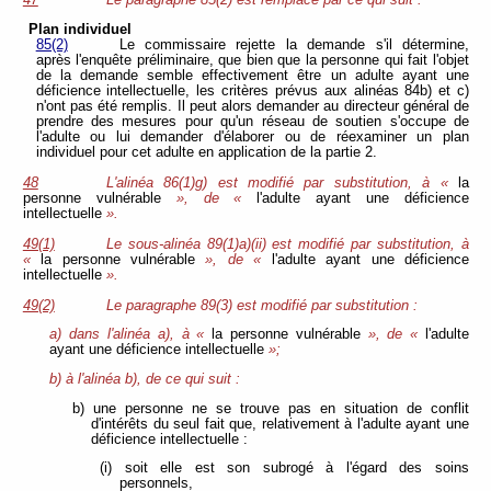
47
Le paragraphe 85(2) est remplacé par ce qui suit :
Plan individuel
85(2)
Le commissaire rejette la demande s'il détermine,
après l'enquête préliminaire, que bien que la personne qui fait l'objet
de la demande semble effectivement être un adulte ayant une
déficience intellectuelle, les critères prévus aux alinéas 84b) et c)
n'ont pas été remplis. Il peut alors demander au directeur général de
prendre des mesures pour qu'un réseau de soutien s'occupe de
l'adulte ou lui demander d'élaborer ou de réexaminer un plan
individuel pour cet adulte en application de la partie 2.
48
L'alinéa 86(1)g) est modifié par substitution, à «
la
personne vulnérable
», de «
l'adulte ayant une déficience
intellectuelle
».
49(1)
Le sous-alinéa 89(1)a)(ii) est modifié par substitution, à
«
la personne vulnérable
», de «
l'adulte ayant une déficience
intellectuelle
».
49(2)
Le paragraphe 89(3) est modifié par substitution :
a) dans l'alinéa a), à «
la personne vulnérable
», de «
l'adulte
ayant une déficience intellectuelle
»;
b) à l'alinéa b), de ce qui suit :
b) une personne ne se trouve pas en situation de conflit
d'intérêts du seul fait que, relativement à l'adulte ayant une
déficience intellectuelle :
(i) soit elle est son subrogé à l'égard des soins
personnels,