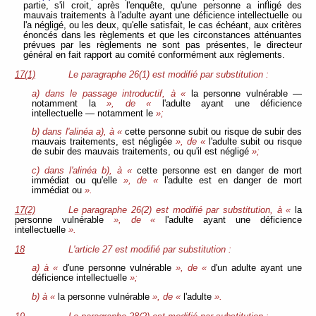
partie, s'il croit, après l'enquête, qu'une personne a infligé des
mauvais traitements à l'adulte ayant une déficience intellectuelle ou
l'a négligé, ou les deux, qu'elle satisfait, le cas échéant, aux critères
énoncés dans les règlements et que les circonstances atténuantes
prévues par les règlements ne sont pas présentes, le directeur
général en fait rapport au comité conformément aux règlements.
17(1)
Le paragraphe 26(1) est modifié par substitution :
a) dans le passage introductif, à «
la personne vulnérable —
notamment la
», de «
l'adulte ayant une déficience
intellectuelle — notamment le
»;
b) dans l'alinéa a), à «
cette personne subit ou risque de subir des
mauvais traitements, est négligée
», de «
l'adulte subit ou risque
de subir des mauvais traitements, ou qu'il est négligé
»;
c) dans l'alinéa b), à «
cette personne est en danger de mort
immédiat ou qu'elle
», de «
l'adulte est en danger de mort
immédiat ou
».
17(2)
Le paragraphe 26(2) est modifié par substitution, à «
la
personne vulnérable
», de «
l'adulte ayant une déficience
intellectuelle
».
18
L'article 27 est modifié par substitution :
a) à «
d'une personne vulnérable
», de «
d'un adulte ayant une
déficience intellectuelle
»;
b) à «
la personne vulnérable
», de «
l'adulte
».