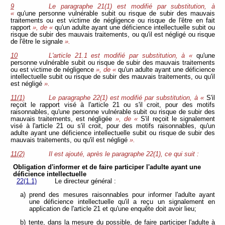
9
Le paragraphe 21(1) est modifié par substitution, à
«
qu'une personne vulnérable subit ou risque de subir des mauvais
traitements ou est victime de négligence ou risque de l'être en fait
rapport
», de «
qu'un adulte ayant une déficience intellectuelle subit ou
risque de subir des mauvais traitements, ou qu'il est négligé ou risque
de l'être le signale
».
10
L'article 21.1 est modifié par substitution, à «
qu'une
personne vulnérable subit ou risque de subir des mauvais traitements
ou est victime de négligence
», de «
qu'un adulte ayant une déficience
intellectuelle subit ou risque de subir des mauvais traitements, ou qu'il
est négligé
».
11(1)
Le paragraphe 22(1) est modifié par substitution, à «
S'il
reçoit le rapport visé à l'article 21 ou s'il croit, pour des motifs
raisonnables, qu'une personne vulnérable subit ou risque de subir des
mauvais traitements, est négligée
», de «
S'il reçoit le signalement
visé à l'article 21 ou s'il croit, pour des motifs raisonnables, qu'un
adulte ayant une déficience intellectuelle subit ou risque de subir des
mauvais traitements, ou qu'il est négligé
».
11(2)
Il est ajouté, après le paragraphe 22(1), ce qui suit :
Obligation d'informer et de faire participer l'adulte ayant une
déficience intellectuelle
22(1.1)
Le directeur général :
a) prend des mesures raisonnables pour informer l'adulte ayant
une déficience intellectuelle qu'il a reçu un signalement en
application de l'article 21 et qu'une enquête doit avoir lieu;
b) tente, dans la mesure du possible, de faire participer l'adulte à