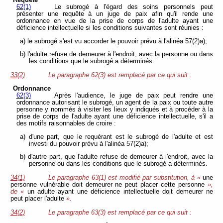
Requête
62(1)
Le subrogé à l'égard des soins personnels peut
présenter une requête à un juge de paix afin qu'il rende une
ordonnance en vue de la prise de corps de l'adulte ayant une
déficience intellectuelle si les conditions suivantes sont réunies :
a) le subrogé s'est vu accorder le pouvoir prévu à l'alinéa 57(2)a);
b) l'adulte refuse de demeurer à l'endroit, avec la personne ou dans
les conditions que le subrogé a déterminés.
33(2)
Le paragraphe 62(3) est remplacé par ce qui suit :
Ordonnance
62(3)
Après l'audience, le juge de paix peut rendre une
ordonnance autorisant le subrogé, un agent de la paix ou toute autre
personne y nommés à visiter les lieux y indiqués et à procéder à la
prise de corps de l'adulte ayant une déficience intellectuelle, s'il a
des motifs raisonnables de croire :
a) d'une part, que le requérant est le subrogé de l'adulte et est
investi du pouvoir prévu à l'alinéa 57(2)a);
b) d'autre part, que l'adulte refuse de demeurer à l'endroit, avec la
personne ou dans les conditions que le subrogé a déterminés.
34(1)
Le paragraphe 63(1) est modifié par substitution, à «
une
personne vulnérable doit demeurer ne peut placer cette personne
»,
de «
un adulte ayant une déficience intellectuelle doit demeurer ne
peut placer l'adulte
».
34(2)
Le paragraphe 63(3) est remplacé par ce qui suit :