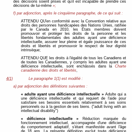
des décisions soient prises et qu'il est incapable de prendre ces
décisions de lui-même
»;
f) par adjonction, après le cinquième paragraphe, de ce qui suit :
ATTENDU QU'en conformité avec la Convention relative aux
droits des personnes handicapées des Nations Unies, ratifiée
par le Canada en 2010, les États membres doivent
promouvoir et protéger les droits de la personne et les
libertés fondamentales des adultes ayant une déficience
intellectuelle, assurer leur pleine et égale jouissance de ces
droits et libertés et promouvoir le respect de leur dignité
intrinsèque;
ATTENDU QUE les droits à l'égalité de tous les Canadiens et
de toutes les Canadiennes, y compris les adultes ayant une
déficience intellectuelle, sont enchâssés dans la
Charte
canadienne des droits et libertés
,
4(1)
Le paragraphe 1(1) est modifié :
a) par adjonction des définitions suivantes :
« adulte ayant une déficience intellectuelle »
Adulte qui a
une déficience intellectuelle et qui requiert de l'aide pour
satisfaire ses besoins essentiels relativement à ses soins
personnels ou à la gestion de ses biens. ("adult living with an
intellectual disability")
« déficience intellectuelle »
Réduction marquée du
fonctionnement intellectuel, accompagnée d'une déficience
du comportement adaptatif, s'étant manifestée avant l'âge
de 18 ans. La présente définition exclut toute déficience