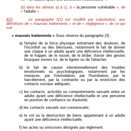
(ii) dans les alinéas a) à c), à «
la personne vulnérable
», de
«
l'adulte
».
4(2)
Le paragraphe 1(1) est modifié
par substitution, aux
définitions de « mauvais traitements » et de « négligence », de ce qui
suit :
« mauvais traitements »
Sous réserve du paragraphe (3) :
a) l'emploi de la force physique entraînant des douleurs, de
l'inconfort ou des blessures, notamment le fait de donner
une claque à un adulte ayant une déficience intellectuelle,
de le frapper, de le rosser, de le brûler, d'avoir des gestes
brusques envers lui, de le ligoter ou de l'attacher;
b) le fait de causer intentionnellement des troubles
émotionnels ou psychologiques, notamment par les
menaces, par l'intimidation, par l'humiliation, par le
harcèlement, par la contrainte ou par la restriction des
contacts sociaux adéquats;
c) les contacts, activités ou comportements sexuels entre un
adulte ayant une déficience intellectuelle et une personne
en position de confiance ou d'autorité;
d) les contacts sexuels non consensuels;
e) le vol ou la destruction de biens appartenant à un adulte
ayant une déficience intellectuelle;
f) les actes ou omissions désignés par règlement.