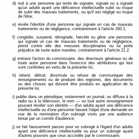
d) nuit à une personne qui tente de signaler, signale ou a signalé
qu'un adulte ayant une déficience intellectuelle subit ou risque
de subir des mauvais traitements, ou qu'il est négligé ou risque
de l'être;
e) révèle l'identité d'une personne qui signale un cas de mauvais
traitements ou de négligence, contrairement à l'article 160.1;
f) congédie, suspend, rétrograde, harcèle ou gêne une personne
qui signale un cas de mauvais traitements ou de négligence,
prend contre elle des mesures disciplinaires ou lui porte
préjudice de toute autre manière, contrairement à l'article 21.2;
g) entrave l'action du commissaire, des directeurs généraux ou de
toute autre personne dans l'exercice des attributions qui leur
sont conférées en vertu de la présente loi;
h) retient, détruit, dissimule ou refuse de communiquer des
renseignements ou de produire des registres, des documents
ou des choses qui doivent être produits en application de la
présente loi;
i) publie dans un périodique, notamment un journal, ou diffuse à la
radio ou à la télévision, le nom — ou tout autre renseignement
pouvant révéler son identité — d'un adulte ayant une déficience
intellectuelle ou d'une personne faisant l'objet d'une demande en
vue de la nomination d'un subrogé visés par une audience
tenue par un comité d'audience;
j) se fait faussement passer pour un subrogé à l'égard d'un adulte
ayant une déficience intellectuelle ou pour un subrogé ayant
d'autres pouvoirs que ceux accordés par le commissaire;