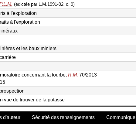
P.L.M.
(edictée par L.M.1991-92, c. 9)
ts à l'exploration
aits à l'exploration
minéraux
nières et les baux miniers
arrière
moratoire concernant la tourbe,
R.M.
70/2013
015
prospection
n vue de trouver de la potasse
s d'auteur
Sécurité des renseignements
Communiquer