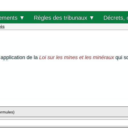
Décrets, 
ements ▼
Règles des tribunaux ▼
iés
application de la
Loi sur les mines et les minéraux
qui s
ormules)