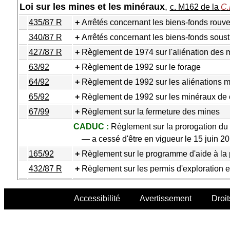
Loi sur les mines et les minéraux
,
c. M162 de la
C.
435/87 R
Arrêtés concernant les biens-fonds rouver
340/87 R
Arrêtés concernant les biens-fonds soustr
427/87 R
Règlement de 1974 sur l'aliénation des 
63/92
Règlement de 1992 sur le forage
64/92
Règlement de 1992 sur les aliénations mi
65/92
Règlement de 1992 sur les minéraux de c
67/99
Règlement sur la fermeture des mines
CADUC :
Règlement sur la prorogation du 
— a cessé d'être en vigueur le 15 juin 2
165/92
Règlement sur le programme d'aide à la 
432/87 R
Règlement sur les permis d'exploration e
Accessibilité
Avertissement
Droit