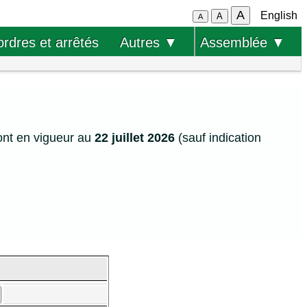
A
English
A
A
ordres et arrêtés
Autres ▼
Assemblée ▼
ont en vigueur au
22 juillet 2026
(sauf indication