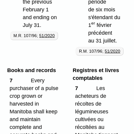
the previous
période
February 1
de six mois
and ending on
s'étendant du
er
July 31.
1
février
précédent
M.R. 107/96;
51/2020
au 31 juillet.
R.M. 107/96;
51/2020
Books and records
Registres et livres
comptables
7
Every
purchaser of a pulse
7
Les
crop grown or
acheteurs de
harvested in
récoltes de
Manitoba shall keep
légumineuses
and maintain
cultivées ou
complete and
récoltées au