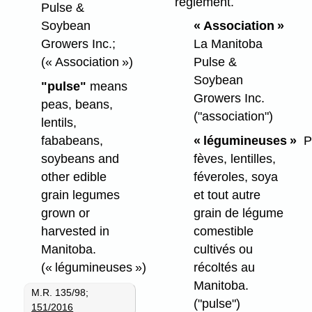
règlement.
Pulse &
Soybean
« Association »
Growers Inc.;
La Manitoba
(« Association »)
Pulse &
Soybean
"pulse"
means
Growers Inc.
peas, beans,
("association")
lentils,
fababeans,
« légumineuses »
Po
soybeans and
fèves, lentilles,
other edible
féveroles, soya
grain legumes
et tout autre
grown or
grain de légume
harvested in
comestible
Manitoba.
cultivés ou
(« légumineuses »)
récoltés au
Manitoba.
M.R. 135/98;
("pulse")
151/2016