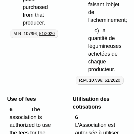
faisant l'objet
purchased
de
from that
l'acheminement;
producer.
c)
la
M.R. 107/96;
51/2020
quantité de
légumineuses
achetées de
chaque
producteur.
R.M. 107/96;
51/2020
Use of fees
Utilisation des
cotisations
6
The
association is
6
authorized to use
L'Association est
the fees for the
autorisée à utiliser