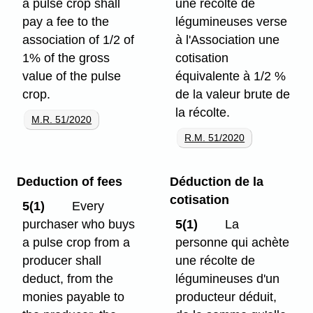
a pulse crop shall
une récolte de
pay a fee to the
légumineuses verse
association of 1/2 of
à l'Association une
1% of the gross
cotisation
value of the pulse
équivalente à 1/2 %
crop.
de la valeur brute de
la récolte.
M.R. 51/2020
R.M. 51/2020
Deduction of fees
Déduction de la
cotisation
5(1)
Every
purchaser who buys
5(1)
La
a pulse crop from a
personne qui achète
producer shall
une récolte de
deduct, from the
légumineuses d'un
monies payable to
producteur déduit,