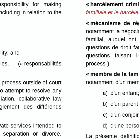
sponsibility for making
« harcèlement crim
ncluding in relation to the
familiale et le harcèl
« mécanisme de règ
notamment la négociati
familial, auquel ont
questions de droit fa
lity; and
questions faisant 
process")
vities.
(« responsabilités
« membre de la fami
notamment d'un memb
process outside of court
to attempt to resolve any
a)
d'un enfant
iation, collaborative law
b)
d'un parent 
glement des différends
c)
d'un conjoin
vate services intended to
d)
d'une perso
 separation or divorce.
La présente définit