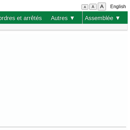
A
English
A
A
ordres et arrêtés
Autres ▼
Assemblée ▼