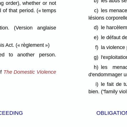
b)
les abus se
ng order), whether or not
c)
les menace
l of that period.
(« temps
lésions corporell
d)
le harcèlem
ion. (Version anglaise
e)
le défaut de
is Act.
(« règlement »)
f)
la violence
d to another person.
g)
l'exploitati
h)
les mena
of
The Domestic Violence
d'endommager un
i)
le fait de
bien.
("family vio
OCEEDING
OBLIGATIO