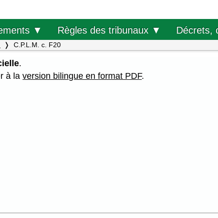
Décrets, 
ements ▼
Règles des tribunaux ▼
.
C.P.L.M. c. F20
ielle
.
er à la
version bilingue en format PDF
.