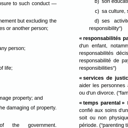
b)
son éducati
xposure to such conduct —
c)
sa culture, 
inement but excluding the
d)
ses activi
es or another person;
responsibility")
« responsabilités p
d'un enfant, notam
 any person;
responsabilités déci
responsabilité de pa
 life;
responsibilities")
« services de justic
aider les personnes 
ou d'un divorce.
("fam
amage property; and
« temps parental »
P
 the damaging of property.
confié aux soins d'u
soit ou non physiqu
période.
("parenting t
of the government.