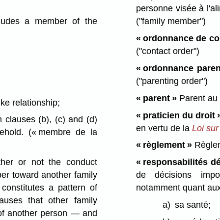
personne visée à l'ali
ncludes a member of the
("family member")
« ordonnance de co
("contact order")
« ordonnance paren
("parenting order")
« parent »
Parent au 
ike relationship;
« praticien du droit 
n clauses (b), (c) and (d)
en vertu de la
Loi sur
sehold.
(« membre de la
« règlement »
Règleme
er or not the conduct
« responsabilités dé
ber toward another family
de décisions impor
 constitutes a pattern of
notamment quant aux 
auses that other family
a)
sa santé;
t of another person — and