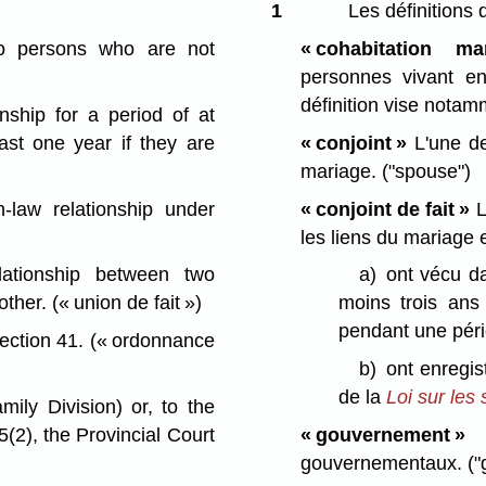
1
Les définitions 
o persons who are not
« cohabitation mar
personnes vivant en
définition vise notam
nship for a period of at
east one year if they are
« conjoint »
L'une de
mariage.
("spouse")
-law relationship under
« conjoint de fait »
L
les liens du mariage e
tionship between two
a)
ont vécu da
other.
(« union de fait »)
moins trois ans
pendant une péri
ection 41.
(« ordonnance
b)
ont enregis
de la
Loi sur les s
ly Division) or, to the
5(2), the Provincial Court
« gouvernement »
S
gouvernementaux.
("