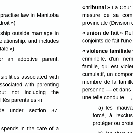
« tribunal »
La Cour d
mesure de sa compé
practise law in Manitoba
provinciale (Division 
droit »)
« union de fait »
Rela
ship outside marriage in
conjoints de fait l'une
elationship, and includes
tale »)
« violence familiale
criminelle, d'un me
 an adoptive parent.
famille, qui est vio
cumulatif, un compor
ibilities associated with
membre de la famille
associated with parenting
personne — et dans le
 but not including the
une telle conduite —,
lités parentales »)
a)
les mauvai
e under section 37.
forcé, à l'excl
protéger ou prot
 spends in the care of a