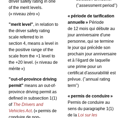
driver safety rating in one
("assessment period")
of the merit levels.
(« niveau zéro »)
« période de tarification
annuelle »
Période
"merit level"
, in relation to
de 12 mois qui débute au
the driver safety rating
jour anniversaire d'une
scale referred to in
personne, qui se termine
section 4, means a level in
le jour qui précède son
the positive range of the
prochain jour anniversaire
scale from the +1 level to
et à l'égard de laquelle
the +20 level.
(« niveau de
une prime pour un
mérite »)
certificat d'assurabilité est
"out-of-province driving
prévue.
("annual rating
permit"
means an out-of-
term")
province driving permit as
« permis de conduire »
defined in subsection 1(1)
Permis de conduire au
of
The Drivers and
sens du paragraphe 1(1)
Vehicles Act
.
(« permis de
de la
Loi sur les
conduire de non-