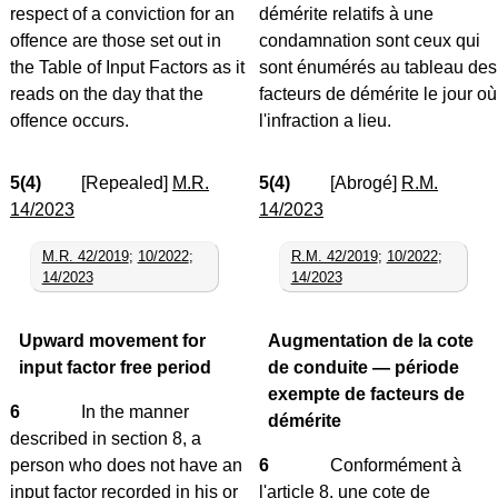
respect of a conviction for an
démérite relatifs à une
offence are those set out in
condamnation sont ceux qui
the Table of Input Factors as it
sont énumérés au tableau des
reads on the day that the
facteurs de démérite le jour où
offence occurs.
l'infraction a lieu.
5(4)
[Repealed]
M.R.
5(4)
[Abrogé]
R.M.
14/2023
14/2023
M.R. 42/2019
;
10/2022
;
R.M. 42/2019
;
10/2022
;
14/2023
14/2023
Upward movement for
Augmentation de la cote
input factor free period
de conduite — période
exempte de facteurs de
6
In the manner
démérite
described in section 8, a
person who does not have an
6
Conformément à
input factor recorded in his or
l'article 8, une cote de