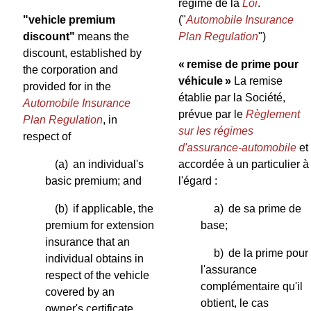
régime de la
Loi
.
"vehicle premium
("
Automobile Insurance
discount"
means the
Plan Regulation
")
discount, established by
« remise de prime pour
the corporation and
véhicule »
La remise
provided for in the
établie par la Société,
Automobile Insurance
prévue par le
Règlement
Plan Regulation
, in
sur les régimes
respect of
d'assurance-automobile
et
(a)
an individual's
accordée à un particulier à
basic premium; and
l'égard :
(b)
if applicable, the
a)
de sa prime de
premium for extension
base;
insurance that an
b)
de la prime pour
individual obtains in
l'assurance
respect of the vehicle
complémentaire qu'il
covered by an
obtient, le cas
owner's certificate.