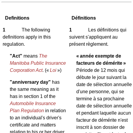
Definitions
Définitions
1
The following
1
Les définitions qui
definitions apply in this
suivent s'appliquent au
regulation.
présent règlement.
"Act"
means
The
« année exempte de
Manitoba Public Insurance
facteurs de démérite »
Corporation Act
.
(«
Loi
»)
Période de 12 mois qui
débute le jour suivant la
"anniversary day"
has
date de sélection annuelle
the same meaning as it
d'une personne, qui se
has in section 1 of the
termine à sa prochaine
Automobile Insurance
date de sélection annuelle
Plan Regulation
in relation
et pendant laquelle aucun
to an individual's driver's
facteur de démérite n'est
certificate and matters
inscrit à son dossier de
relating to his or her driver