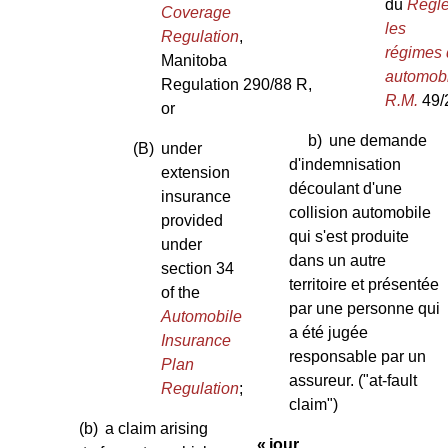
du
Règle
Coverage
les
Regulation
,
régimes 
Manitoba
automob
Regulation 290/88 R,
R.M.
49/
or
b)
une demande
(B)
under
d'indemnisation
extension
découlant d'une
insurance
collision automobile
provided
qui s'est produite
under
dans un autre
section 34
territoire et présentée
of the
par une personne qui
Automobile
a été jugée
Insurance
responsable par un
Plan
assureur.
("at-fault
Regulation
;
claim")
(b)
a claim arising
« jour