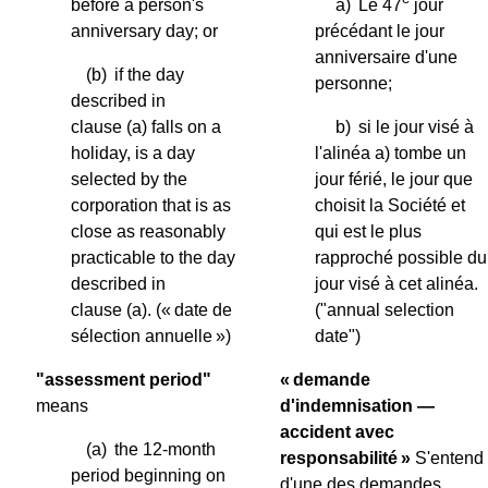
before a person's
a)
Le 47
jour
anniversary day; or
précédant le jour
anniversaire d'une
(b)
if the day
personne;
described in
clause (a) falls on a
b)
si le jour visé à
holiday, is a day
l'alinéa a) tombe un
selected by the
jour férié, le jour que
corporation that is as
choisit la Société et
close as reasonably
qui est le plus
practicable to the day
rapproché possible du
described in
jour visé à cet alinéa.
clause (a).
(« date de
("annual selection
sélection annuelle »)
date")
"assessment period"
« demande
means
d'indemnisation —
accident avec
(a)
the 12-month
responsabilité »
S'entend
period beginning on
d'une des demandes