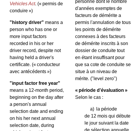
personne dont le nombre
Vehicles Act
.
(« permis de
d'années exemptes de
conduire »)
facteurs de démérite a
"history driver"
means a
permis l'annulation de tous
person who has one or
les points de démérite
more input factors
connexes à des facteurs
recorded in his or her
de démérite inscrits à son
driver record, despite not
dossier de conduite tout
having held a driver's
en étant insuffisant pour
certificate.
(« conducteur
que sa cote de conduite se
avec antécédents »)
situe à un niveau de
mérite.
("level zero")
"input factor free year"
means a 12-month period,
« période d'évaluation »
beginning on the day after
Selon le cas :
a person's annual
a)
la période
selection date and ending
de 12 mois qui débute
on his her next annual
le jour suivant la date
selection date, during
de sélection annuelle