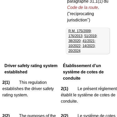
paragraphe 31.1(1) du
Code de la route
.
("reciprocating
jurisdiction")
R.M. 175/2009
;
176/2013
;
51/2019
;
38/2020
;
41/2021
;
10/2022
;
14/2023
;
20/2024
Driver safety rating system
Établissement d'un
established
système de cotes de
conduite
2(1)
This regulation
establishes the driver safety
2(1)
Le présent règlement
rating system.
établit le système de cotes de
conduite.
2(2)
The purposes of the
2(2)
Le système de cotes