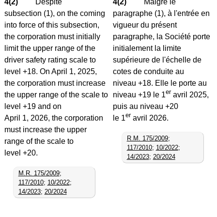
4(2)
Despite
4(2)
Malgré le
subsection (1), on the coming
paragraphe (1), à l'entrée en
into force of this subsection,
vigueur du présent
the corporation must initially
paragraphe, la Société porte
limit the upper range of the
initialement la limite
driver safety rating scale to
supérieure de l'échelle de
level +18. On April 1, 2025,
cotes de conduite au
the corporation must increase
niveau +18. Elle le porte au
er
the upper range of the scale to
niveau +19 le 1
avril 2025,
level +19 and on
puis au niveau +20
er
April 1, 2026, the corporation
le 1
avril 2026.
must increase the upper
R.M. 175/2009
;
range of the scale to
117/2010
;
10/2022
;
level +20.
14/2023
;
20/2024
M.R. 175/2009
;
117/2010
;
10/2022
;
14/2023
;
20/2024