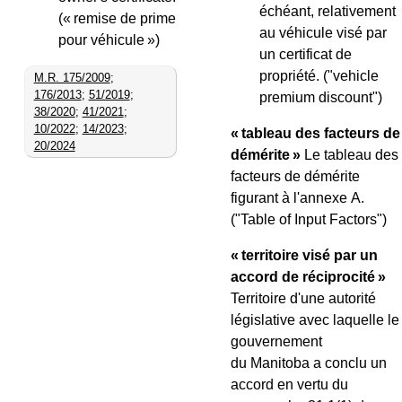
échéant, relativement
(« remise de prime
au véhicule visé par
pour véhicule »)
un certificat de
propriété.
("vehicle
M.R. 175/2009
;
176/2013
;
51/2019
;
premium discount")
38/2020
;
41/2021
;
10/2022
;
14/2023
;
« tableau des facteurs de
20/2024
démérite »
Le tableau des
facteurs de démérite
figurant à l'annexe A.
("Table of Input Factors")
« territoire visé par un
accord de réciprocité »
Territoire d'une autorité
législative avec laquelle le
gouvernement
du Manitoba a conclu un
accord en vertu du