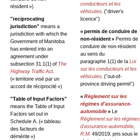
conducteurs et les
résident »)
véhicules
.
("driver's
"reciprocating
licence")
jurisdiction"
means a
« permis de conduire de
jurisdiction with which the
non-résident »
Permis de
Government of Manitoba
conduire de non-résident
has entered into an
au sens du
agreement under
paragraphe 1(1) de la
Loi
subsection 31.1(1) of
The
sur les conducteurs et les
Highway Traffic Act
.
véhicules
.
("out-of-
(« territoire visé par un
province driving permit")
accord de réciprocité »)
«
Règlement sur les
"Table of Input Factors"
régimes d'assurance-
means the Table of Input
automobile
»
Le
Factors set out in
Règlement sur les régimes
Schedule A.
(« tableau
d'assurance-automobile
,
des facteurs de
R.M.
49/2019, pris sous le
démérite »)