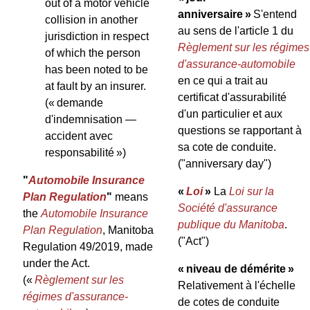
out of a motor vehicle
anniversaire »
S'entend
collision in another
au sens de l'article 1 du
jurisdiction in respect
Règlement sur les régimes
of which the person
d'assurance-automobile
has been noted to be
en ce qui a trait au
at fault by an insurer.
certificat d'assurabilité
(« demande
d'un particulier et aux
d'indemnisation —
questions se rapportant à
accident avec
sa cote de conduite.
responsabilité »)
("anniversary day")
"
Automobile Insurance
«
Loi
»
La
Loi sur la
Plan Regulation
"
means
Société d'assurance
the
Automobile Insurance
publique du Manitoba
.
Plan Regulation
, Manitoba
("Act")
Regulation 49/2019, made
under the Act.
« niveau de démérite »
(«
Règlement sur les
Relativement à l'échelle
régimes d'assurance-
de cotes de conduite