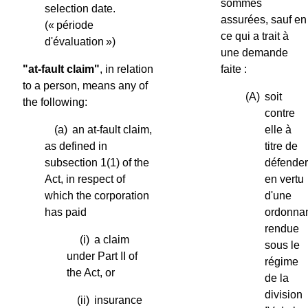
sommes
selection date.
assurées, sauf en
(« période
ce qui a trait à
d'évaluation »)
une demande
"at-fault claim"
, in relation
faite :
to a person, means any of
(A)
soit
the following:
contre
(a)
an at-fault claim,
elle à
as defined in
titre de
subsection 1(1) of the
défende
Act, in respect of
en vertu
which the corporation
d'une
has paid
ordonna
rendue
(i)
a claim
sous le
under Part II of
régime
the Act, or
de la
division
(ii)
insurance