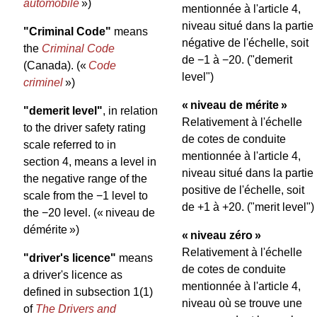
automobile
»)
mentionnée à l'article 4,
niveau situé dans la partie
"Criminal Code"
means
négative de l'échelle, soit
the
Criminal Code
de −1 à −20.
("demerit
(Canada).
(«
Code
level")
criminel
»)
« niveau de mérite »
"demerit level"
, in relation
Relativement à l'échelle
to the driver safety rating
de cotes de conduite
scale referred to in
mentionnée à l'article 4,
section 4, means a level in
niveau situé dans la partie
the negative range of the
positive de l'échelle, soit
scale from the −1 level to
de +1 à +20.
("merit level")
the −20 level.
(« niveau de
démérite »)
« niveau zéro »
Relativement à l'échelle
"driver's licence"
means
de cotes de conduite
a driver's licence as
mentionnée à l'article 4,
defined in subsection 1(1)
niveau où se trouve une
of
The Drivers and