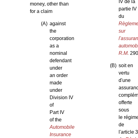
IV de la
money, other than
partie IV
for a claim
du
(A)
against
Règleme
the
sur
corporation
l'assura
as a
automob
nominal
R.M.
290
defendant
(B)
soit en
under
vertu
an order
d'une
made
assuran
under
complém
Division IV
offerte
of
sous
Part IV
le régim
of the
de
Automobile
l'article 
Insurance