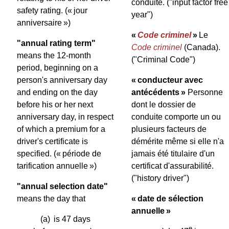
conduite.
("input factor free
safety rating.
(« jour
year")
anniversaire »)
«
Code criminel
»
Le
"annual rating term"
Code criminel
(Canada).
means the 12-month
("Criminal Code")
period, beginning on a
person's anniversary day
« conducteur avec
and ending on the day
antécédents »
Personne
before his or her next
dont le dossier de
anniversary day, in respect
conduite comporte un ou
of which a premium for a
plusieurs facteurs de
driver's certificate is
démérite même si elle n'a
specified.
(« période de
jamais été titulaire d'un
tarification annuelle »)
certificat d'assurabilité.
("history driver")
"annual selection date"
means the day that
« date de sélection
annuelle »
(a)
is 47 days
e