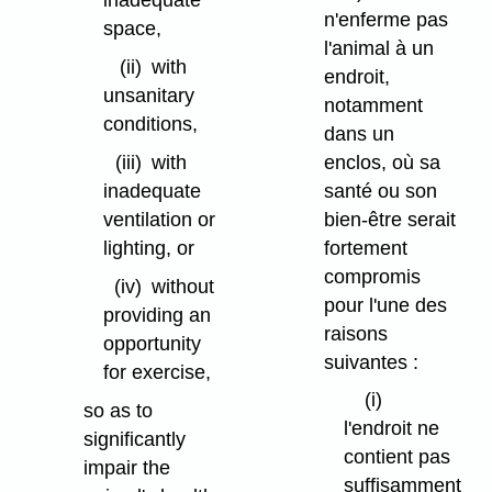
inadequate
n'enferme pas
space,
l'animal à un
(ii)
with
endroit,
unsanitary
notamment
conditions,
dans un
enclos, où sa
(iii)
with
santé ou son
inadequate
bien-être serait
ventilation or
fortement
lighting, or
compromis
(iv)
without
pour l'une des
providing an
raisons
opportunity
suivantes :
for exercise,
(i)
so as to
l'endroit ne
significantly
contient pas
impair the
suffisamment