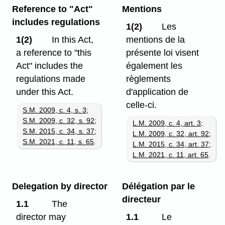
Reference to "Act"
Mentions
includes regulations
1(2)
Les
1(2)
In this Act,
mentions de la
a reference to "this
présente loi visent
Act" includes the
également les
regulations made
règlements
under this Act.
d'application de
celle-ci.
S.M. 2009, c. 4, s. 3
;
S.M. 2009, c. 32, s. 92
;
L.M. 2009, c. 4, art. 3
;
S.M. 2015, c. 34, s. 37
;
L.M. 2009, c. 32, art. 92
;
S.M. 2021, c. 11, s. 65
.
L.M. 2015, c. 34, art. 37
;
L.M. 2021, c. 11, art. 65
.
Delegation by director
Délégation par le
directeur
1.1
The
director may
1.1
Le