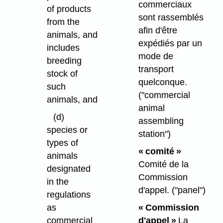
commerciaux
of products
sont rassemblés
from the
afin d'être
animals, and
expédiés par un
includes
mode de
breeding
transport
stock of
quelconque.
such
("commercial
animals, and
animal
(d)
assembling
species or
station")
types of
« comité »
animals
Comité de la
designated
Commission
in the
d'appel.
("panel")
regulations
as
« Commission
commercial
d'appel »
La