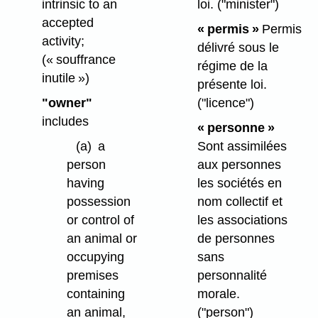
loi.
("minister")
intrinsic to an
accepted
« permis »
Permis
activity;
délivré sous le
(« souffrance
régime de la
inutile »)
présente loi.
("licence")
"owner"
includes
« personne »
Sont assimilées
(a)
a
aux personnes
person
les sociétés en
having
nom collectif et
possession
les associations
or control of
de personnes
an animal or
sans
occupying
personnalité
premises
morale.
containing
("person")
an animal,