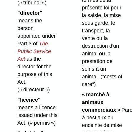
termes de la
(« tribunal »)
présente loi pour
"director"
la saisie, la mise
means the
sous garde, le
person
transport, la
appointed under
vente ou la
Part 3 of
The
destruction d'un
Public Service
animal ou la
Act
as the
prestation de
director for the
soins à un
purpose of this
animal.
("costs of
Act;
care")
(« directeur »)
« marché à
"licence"
animaux
means a licence
commerciaux »
Par
issued under this
à bestiaux ou
Act;
(« permis »)
enceinte de mise