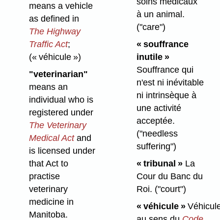
soins médicaux
means a vehicle
à un animal.
as defined in
("care")
The Highway
« souffrance
Traffic Act
;
inutile »
(« véhicule »)
Souffrance qui
"veterinarian"
n'est ni inévitable
means an
ni intrinsèque à
individual who is
une activité
registered under
acceptée.
The Veterinary
("needless
Medical Act
and
suffering")
is licensed under
« tribunal »
La
that Act to
Cour du Banc du
practise
Roi.
("court")
veterinary
medicine in
« véhicule »
Véhicul
Manitoba.
au sens du
Code