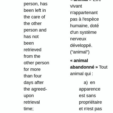
person, has
vivant
been left in
n'appartenant
the care of
pas à l'espèce
the other
humaine, doté
person and
d'un système
has not
nerveux
been
développé.
retrieved
("animal")
from the
« animal
other person
abandonné »
Tout
for more
animal qui :
than four
days after
a)
en
the agreed-
apparence
upon
est sans
retrieval
propriétaire
time;
et n'est pas