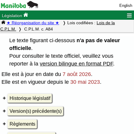
English
≡
Législation
★ Réorganisation du site ★
Lois codifiées :
Lois de la
C.P.L.M.
C.P.L.M. c. A84
Le texte figurant ci-dessous
n'a pas de valeur
officielle
.
Pour consulter le texte officiel, veuillez vous
reporter à la
version bilingue en format PDF
.
Elle est à jour en date du
7 août 2026
.
Elle est en vigueur depuis le
30 mai 2023
.
Historique législatif
Version(s) précédente(s)
Règlements