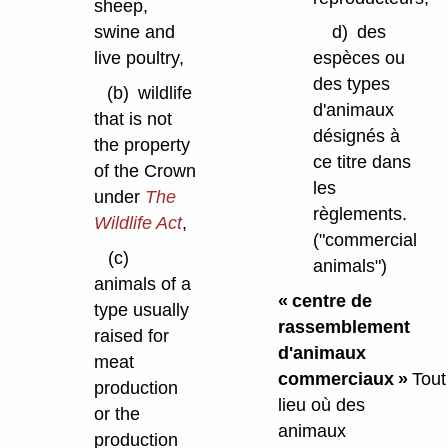
sheep,
swine and
d)
des
live poultry,
espèces ou
des types
(b)
wildlife
d'animaux
that is not
désignés à
the property
ce titre dans
of the Crown
les
under
The
règlements.
Wildlife Act
,
("commercial
(c)
animals")
animals of a
« centre de
type usually
rassemblement
raised for
d'animaux
meat
commerciaux »
Tout
production
lieu où des
or the
animaux
production