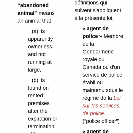
définitions qui
"abandoned
suivent s'appliquent
animal"
means
à la présente loi.
an animal that
« agent de
(a)
is
police »
Membre
apparently
de la
ownerless
Gendarmerie
and not
royale du
running at
Canada ou d'un
large,
service de police
(b)
is
établi ou
found on
maintenu sous le
rented
régime de la
Loi
premises
sur les services
after the
de police
.
expiration or
("police officer")
termination
« agent de