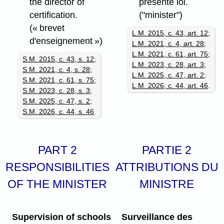
the director of
présente loi.
certification.
("minister")
(« brevet
L.M. 2015, c. 43, art. 12
;
d'enseignement »)
L.M. 2021, c. 4, art. 28
;
L.M. 2021, c. 61, art. 75
;
S.M. 2015, c. 43, s. 12
;
L.M. 2023, c. 28, art. 3
;
S.M. 2021, c. 4, s. 28
;
L.M. 2025, c. 47, art. 2
;
S.M. 2021, c. 61, s. 75
;
L.M. 2026, c. 44, art. 46
.
S.M. 2023, c. 28, s. 3
;
S.M. 2025, c. 47, s. 2
;
S.M. 2026, c. 44, s. 46
.
PART 2
PARTIE 2
RESPONSIBILITIES
ATTRIBUTIONS DU
OF THE MINISTER
MINISTRE
Supervision of schools
Surveillance des