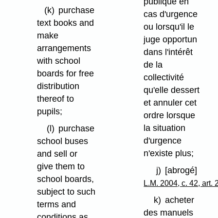
publique en
(k)
purchase
cas d'urgence
text books and
ou lorsqu'il le
make
juge opportun
arrangements
dans l'intérêt
with school
de la
boards for free
collectivité
distribution
qu'elle dessert
thereof to
et annuler cet
pupils;
ordre lorsque
la situation
(l)
purchase
d'urgence
school buses
n'existe plus;
and sell or
give them to
j)
[abrogé]
school boards,
L.M. 2004, c. 42, art. 
subject to such
k)
acheter
terms and
des manuels
conditions as