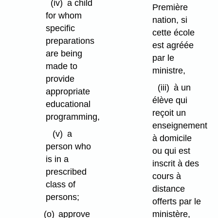
(iv)
a child
Première
for whom
nation, si
specific
cette école
preparations
est agréée
are being
par le
made to
ministre,
provide
(iii)
à un
appropriate
élève qui
educational
reçoit un
programming,
enseignement
(v)
a
à domicile
person who
ou qui est
is in a
inscrit à des
prescribed
cours à
class of
distance
persons;
offerts par le
ministère,
(o)
approve