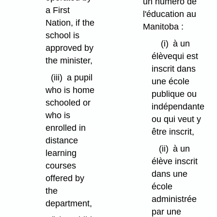
un numéro de
a First
l'éducation au
Nation, if the
Manitoba :
school is
(i)
à un
approved by
élèvequi est
the minister,
inscrit dans
(iii)
a pupil
une école
who is home
publique ou
schooled or
indépendante
who is
ou qui veut y
enrolled in
être inscrit,
distance
(ii)
à un
learning
élève inscrit
courses
dans une
offered by
école
the
administrée
department,
par une