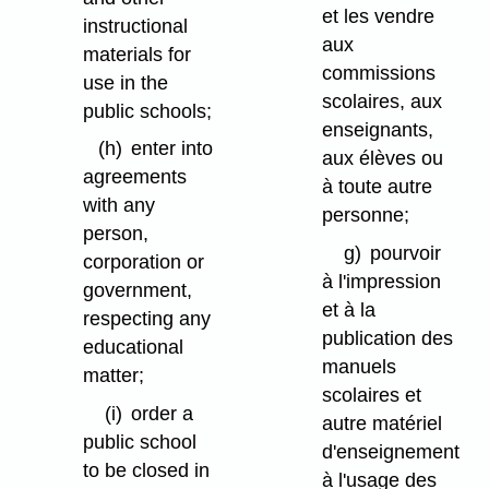
et les vendre
instructional
aux
materials for
commissions
use in the
scolaires, aux
public schools;
enseignants,
(h)
enter into
aux élèves ou
agreements
à toute autre
with any
personne;
person,
g)
pourvoir
corporation or
à l'impression
government,
et à la
respecting any
publication des
educational
manuels
matter;
scolaires et
(i)
order a
autre matériel
public school
d'enseignement
to be closed in
à l'usage des