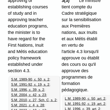
approving or
3(3)
Le ministre
establishing courses
tient compte du
of study and in
Cadre stratégique
approving teacher
sur la sensibilisation
education programs,
aux Premières
the minister is to
nations, aux Inuits
have regard for the
et aux Métis établi
First Nations, Inuit
en vertu de
and Métis education
l'article 4.3 lorsqu'il
policy framework
approuve ou établit
established under
des cours ou qu'il
section 4.3.
approuve des
programmes de
S.M. 1989-90, c. 50, s. 2
;
formation
S.M. 1991-92, c. 19, s. 2
;
pédagogique.
S.M. 1996, c. 39, s. 2
;
S.M. 2004, c. 42, s. 23
;
L.M. 1989-90, c. 50, art. 2
;
S.M. 2010, c. 27, Sch. C, s. 2
;
L.M. 1991-92, c. 19, art. 2
;
S.M. 2021, c. 4, s. 28
;
L.M. 1996, c. 39, art. 2
;