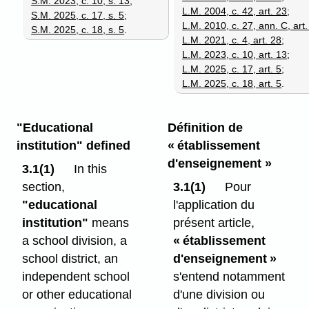
S.M. 2023, c. 10, s. 13
;
L.M. 2004, c. 42, art. 23
;
S.M. 2025, c. 17, s. 5
;
L.M. 2010, c. 27, ann. C, art.
S.M. 2025, c. 18, s. 5
.
L.M. 2021, c. 4, art. 28
;
L.M. 2023, c. 10, art. 13
;
L.M. 2025, c. 17, art. 5
;
L.M. 2025, c. 18, art. 5
.
"Educational
Définition de
institution" defined
« établissement
d'enseignement »
3.1(1)
In this
section,
3.1(1)
Pour
"educational
l'application du
institution"
means
présent article,
a school division, a
« établissement
school district, an
d'enseignement »
independent school
s'entend notamment
or other educational
d'une division ou