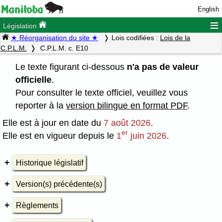
English
≡
Législation
★ Réorganisation du site ★
Lois codifiées :
Lois de la
C.P.L.M.
C.P.L.M. c. E10
Le texte figurant ci-dessous
n'a pas de valeur
officielle
.
Pour consulter le texte officiel, veuillez vous
reporter à la
version bilingue en format PDF
.
Elle est à jour en date du
7 août 2026
.
er
Elle est en vigueur depuis le
1
juin 2026
.
Historique législatif
Version(s) précédente(s)
Règlements