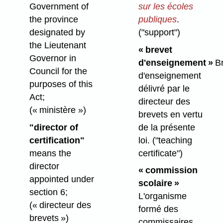
Government of
sur les écoles
the province
publiques
.
designated by
("support")
the Lieutenant
« brevet
Governor in
d'enseignement »
Br
Council for the
d'enseignement
purposes of this
délivré par le
Act;
directeur des
(« ministère »)
brevets en vertu
"director of
de la présente
certification"
loi.
("teaching
means the
certificate")
director
« commission
appointed under
scolaire »
section 6;
L'organisme
(« directeur des
formé des
brevets »)
commissaires