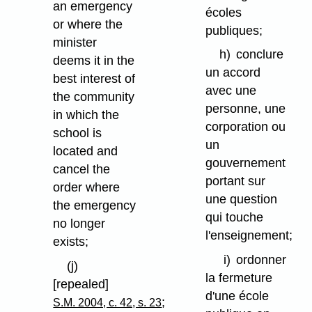
an emergency
écoles
or where the
publiques;
minister
h)
conclure
deems it in the
un accord
best interest of
avec une
the community
personne, une
in which the
corporation ou
school is
un
located and
gouvernement
cancel the
portant sur
order where
une question
the emergency
qui touche
no longer
l'enseignement;
exists;
i)
ordonner
(j)
la fermeture
[repealed]
d'une école
;
S.M. 2004, c. 42, s. 23