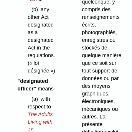
quelconque, y
compris des
(b)
any
renseignements
other Act
écrits,
designated
photographiés,
as a
enregistrés ou
designated
stockés de
Act in the
quelque manière
regulations.
que ce soit sur
(« loi
tout support de
désignée »)
données ou par
"designated
des moyens
officer"
means
graphiques,
(a)
with
électroniques,
respect to
mécaniques ou
The Adults
autres. La
Living with
présente
an
définition exclut