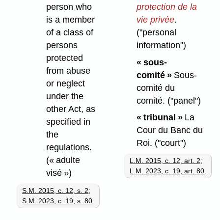
protection de la
person who
vie privée
.
is a member
("personal
of a class of
information")
persons
protected
« sous-
from abuse
comité »
Sous-
or neglect
comité du
under the
comité.
("panel")
other Act, as
« tribunal »
La
specified in
Cour du Banc du
the
Roi.
("court")
regulations.
(« adulte
L.M. 2015, c. 12, art. 2
;
L.M. 2023, c. 19, art. 80
.
visé »)
S.M. 2015, c. 12, s. 2
;
S.M. 2023, c. 19, s. 80
.