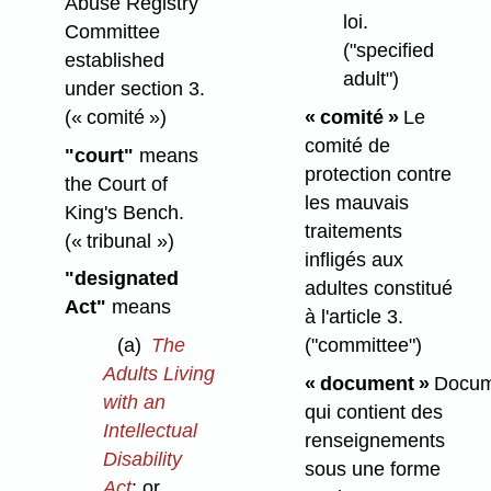
Abuse Registry
loi.
Committee
("specified
established
adult")
under section 3.
(« comité »)
« comité »
Le
comité de
"court"
means
protection contre
the Court of
les mauvais
King's Bench.
traitements
(« tribunal »)
infligés aux
"designated
adultes constitué
Act"
means
à l'article 3.
("committee")
(a)
The
Adults Living
« document »
Docum
with an
qui contient des
Intellectual
renseignements
Disability
sous une forme
Act
; or