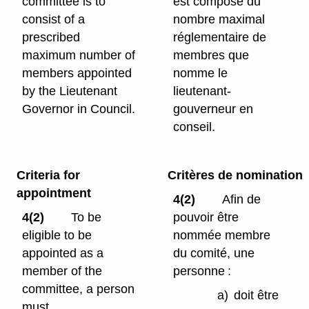
committee is to
est composé du
consist of a
nombre maximal
prescribed
réglementaire de
maximum number of
membres que
members appointed
nomme le
by the Lieutenant
lieutenant-
Governor in Council.
gouverneur en
conseil.
Criteria for
Critères de nomination
appointment
4(2)
Afin de
4(2)
To be
pouvoir être
eligible to be
nommée membre
appointed as a
du comité, une
member of the
personne :
committee, a person
a)
doit être
must