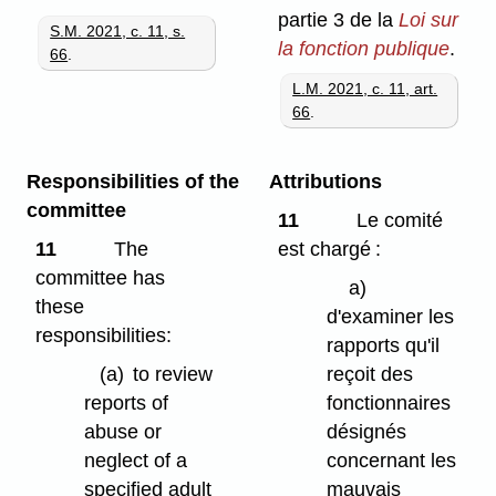
partie 3 de la
Loi sur
S.M. 2021, c. 11, s.
la fonction publique
.
66
.
L.M. 2021, c. 11, art.
66
.
Responsibilities of the
Attributions
committee
11
Le comité
11
The
est chargé :
committee has
a)
these
d'examiner les
responsibilities:
rapports qu'il
(a)
to review
reçoit des
reports of
fonctionnaires
abuse or
désignés
neglect of a
concernant les
specified adult
mauvais