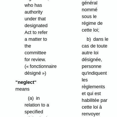
général
who has
nommé
authority
sous le
under that
régime de
designated
cette loi;
Act to refer
b)
dans le
a matter to
cas de toute
the
autre loi
committee
désignée,
for review.
personne
(« fonctionnaire
qu'indiquent
désigné »)
les
"neglect"
règlements
means
et qui est
(a)
in
habilitée par
relation to a
cette loi à
specified
renvoyer