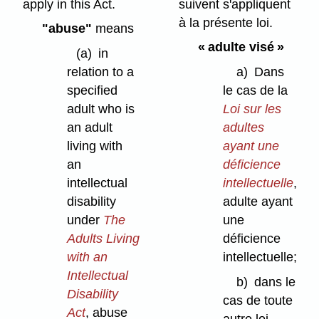
apply in this Act.
suivent s'appliquent
à la présente loi.
"abuse"
means
« adulte visé »
(a)
in
relation to a
a)
Dans
specified
le cas de la
adult who is
Loi sur les
an adult
adultes
living with
ayant une
an
déficience
intellectual
intellectuelle
,
disability
adulte ayant
under
The
une
Adults Living
déficience
with an
intellectuelle;
Intellectual
b)
dans le
Disability
cas de toute
Act
, abuse
autre loi