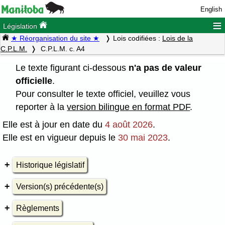
English
≡
Législation
★ Réorganisation du site ★
Lois codifiées :
Lois de la
C.P.L.M.
C.P.L.M. c. A4
Le texte figurant ci-dessous
n'a pas de valeur
officielle
.
Pour consulter le texte officiel, veuillez vous
reporter à la
version bilingue en format PDF
.
Elle est à jour en date du
4 août 2026
.
Elle est en vigueur depuis le
30 mai 2023
.
Historique législatif
Version(s) précédente(s)
Règlements